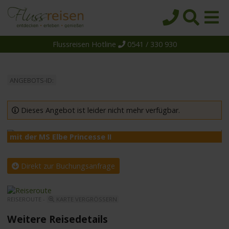
Flussreisen Hotline
0541 / 330 930
Startseite
Top-Angebote
ANGEBOTS-ID:
Reiseziele
Themen
Dieses Angebot ist leider nicht mehr verfügbar.
Reedereien
mit der MS Elbe Princesse II
m
Schiffe
Über uns
Direkt zur Buchungsanfrage
Wissen
REISEROUTE -
KARTE VERGRÖSSERN
Suche
Weitere Reisedetails