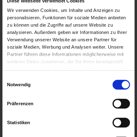
Diese Webseite verwendet Cookies
A-ROSA Flussschiff GmbH
Nicko Cruises Flussreisen
Wir verwenden Cookies, um Inhalte und Anzeigen zu
PLANTOURS Kreuzfahrten
personalisieren, Funktionen für soziale Medien anbieten
AMADEUS Flusskreuzfahrten
zu können und die Zugriffe auf unsere Website zu
1AVista Flussreisen
analysieren. Außerdem geben wir Informationen zu Ihrer
TOP Reiseziele
Verwendung unserer Website an unsere Partner für
Flussreisen Deutschland
soziale Medien, Werbung und Analysen weiter. Unsere
Flusskreuzfahrt Frankreich
Partner führen diese Informationen möglicherweise mit
Flussreise Osteuropa
weiteren Daten zusammen, die Sie ihnen bereitgestellt
Asien Flusskreuzfahrten
haben oder die sie im Rahmen Ihrer Nutzung der Dienste
Flusskreuzfahrten Amazonas
Nilkreuzfahrt
gesammelt haben.
Einwilligungsauswahl
Notwendig
TOP Flussschiffe
MS Alina
MS Anesha
Präferenzen
A-ROSA Aqua
nickoVISION
MS Elegant Lady
Statistiken
MS VistaExplorer
TOP Themen