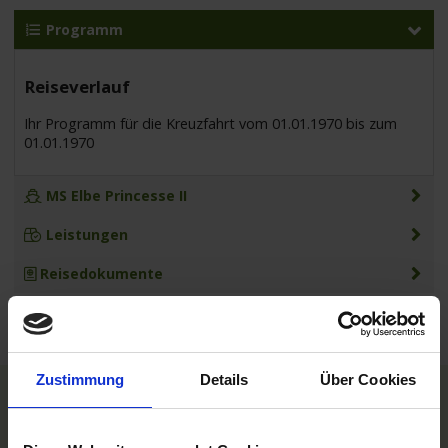
Programm
Reiseverlauf
Ihr Programm für die Kreuzfahrt vom 01.01.1970 bis zum
01.01.1970
MS Elbe Princesse II
Leistungen
Reisedokumente
Zustimmung
Details
Über Cookies
TOP Reedereien
Phoenix Flussreisen