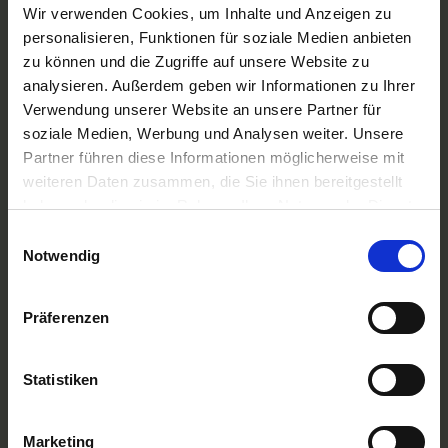
A-ROSA Flussschiff GmbH
Wir verwenden Cookies, um Inhalte und Anzeigen zu
Nicko Cruises Flussreisen
personalisieren, Funktionen für soziale Medien anbieten
PLANTOURS Kreuzfahrten
zu können und die Zugriffe auf unsere Website zu
AMADEUS Flusskreuzfahrten
analysieren. Außerdem geben wir Informationen zu Ihrer
1AVista Flussreisen
Verwendung unserer Website an unsere Partner für
TOP Reiseziele
soziale Medien, Werbung und Analysen weiter. Unsere
Flussreisen Deutschland
Partner führen diese Informationen möglicherweise mit
Flusskreuzfahrt Frankreich
weiteren Daten zusammen, die Sie ihnen bereitgestellt
Flussreise Osteuropa
haben oder die sie im Rahmen Ihrer Nutzung der Dienste
Asien Flusskreuzfahrten
Flusskreuzfahrten Amazonas
gesammelt haben.
Einwilligungsauswahl
Nilkreuzfahrt
Notwendig
TOP Flussschiffe
MS Alina
Präferenzen
MS Anesha
A-ROSA Aqua
nickoVISION
Statistiken
MS Elegant Lady
MS VistaExplorer
TOP Themen
Marketing