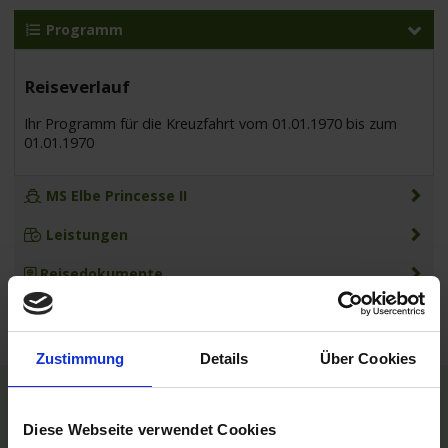
Programm
Reiseverlauf
Ihr Programm für die Kreuzfahrt vom 01.01.1970 bis zum
01.01.1970
MS Elbe Princesse II
Leistungen
Reisedokumente
Zustimmung
Details
Über Cookies
TOP Reedereien
Diese Webseite verwendet Cookies
Phoenix Flussreisen