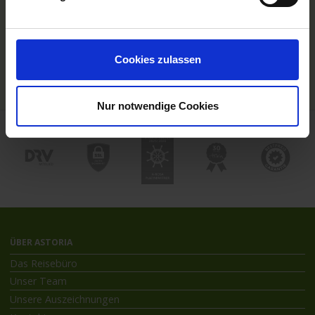
Hochseekreuzfahrten
Flussreisen mit An- und Abreise
Deutschsprachiger Gästeservice
Last Minute Flusskreuzfahrten
Cookies zulassen
Flussreisen mit Rad
Kreuzfahrthäfen
Nur notwendige Cookies
ÜBER ASTORIA
Das Reisebüro
Unser Team
Unsere Auszeichnungen