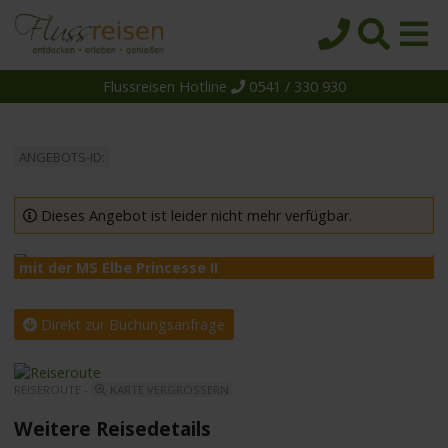
Flussreisen Hotline
0541 / 330 930
Startseite
Top-Angebote
ANGEBOTS-ID:
Reiseziele
Themen
Dieses Angebot ist leider nicht mehr verfügbar.
Reedereien
mit der MS Elbe Princesse II
m
Schiffe
Über uns
Direkt zur Buchungsanfrage
Wissen
REISEROUTE -
KARTE VERGRÖSSERN
Suche
Weitere Reisedetails