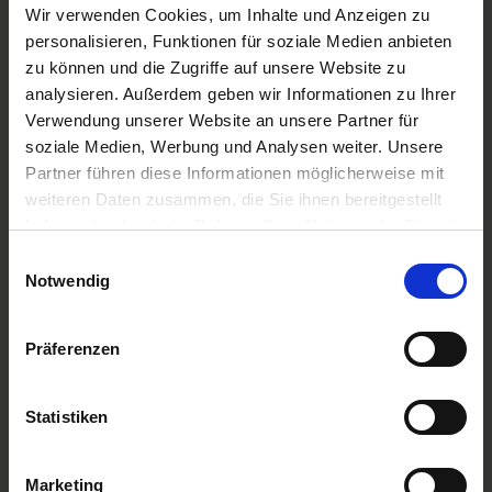
A-ROSA Flussschiff GmbH
Wir verwenden Cookies, um Inhalte und Anzeigen zu
Nicko Cruises Flussreisen
personalisieren, Funktionen für soziale Medien anbieten
PLANTOURS Kreuzfahrten
zu können und die Zugriffe auf unsere Website zu
AMADEUS Flusskreuzfahrten
analysieren. Außerdem geben wir Informationen zu Ihrer
1AVista Flussreisen
Verwendung unserer Website an unsere Partner für
TOP Reiseziele
soziale Medien, Werbung und Analysen weiter. Unsere
Flussreisen Deutschland
Partner führen diese Informationen möglicherweise mit
Flusskreuzfahrt Frankreich
weiteren Daten zusammen, die Sie ihnen bereitgestellt
Flussreise Osteuropa
haben oder die sie im Rahmen Ihrer Nutzung der Dienste
Asien Flusskreuzfahrten
Flusskreuzfahrten Amazonas
gesammelt haben.
Einwilligungsauswahl
Nilkreuzfahrt
Notwendig
TOP Flussschiffe
MS Alina
Präferenzen
MS Anesha
A-ROSA Aqua
nickoVISION
Statistiken
MS Elegant Lady
MS VistaExplorer
TOP Themen
Marketing