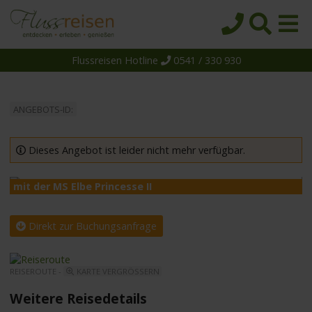
Flussreisen Hotline
0541 / 330 930
Startseite
Top-Angebote
ANGEBOTS-ID:
Reiseziele
Themen
Dieses Angebot ist leider nicht mehr verfügbar.
Reedereien
mit der MS Elbe Princesse II
m
Schiffe
Über uns
Direkt zur Buchungsanfrage
Wissen
REISEROUTE -
KARTE VERGRÖSSERN
Suche
Weitere Reisedetails