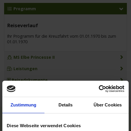
Programm
Reiseverlauf
Ihr Programm für die Kreuzfahrt vom 01.01.1970 bis zum
01.01.1970
MS Elbe Princesse II
Leistungen
Reisedokumente
Zustimmung
Details
Über Cookies
TOP Reedereien
Diese Webseite verwendet Cookies
Phoenix Flussreisen