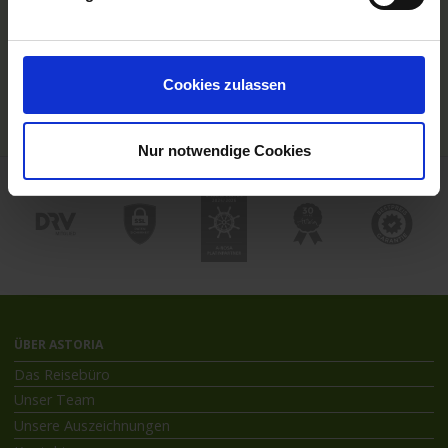
Hochseekreuzfahrten
Flussreisen mit An- und Abreise
Deutschsprachiger Gästeservice
Last Minute Flusskreuzfahrten
Cookies zulassen
Flussreisen mit Rad
Kreuzfahrthäfen
Nur notwendige Cookies
ÜBER ASTORIA
Das Reisebüro
Unser Team
Unsere Auszeichnungen