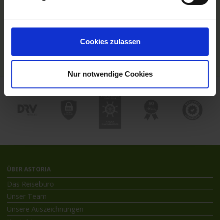
Hochseekreuzfahrten
Flussreisen mit An- und Abreise
Deutschsprachiger Gästeservice
Last Minute Flusskreuzfahrten
Cookies zulassen
Flussreisen mit Rad
Kreuzfahrthäfen
Nur notwendige Cookies
ÜBER ASTORIA
Das Reisebüro
Unser Team
Unsere Auszeichnungen