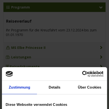
Programm
Reiseverlauf
Ihr Programm für die Kreuzfahrt vom 23.12.2024 bis zum
01.01.1970
MS Elbe Princesse II
Leistungen
Reisedokumente
Zustimmung
Details
Über Cookies
TOP Reedereien
Diese Webseite verwendet Cookies
Phoenix Flussreisen