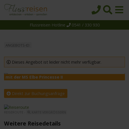
Flussreisen Hotline
0541 / 330 930
Startseite
Top-Angebote
ANGEBOTS-ID:
Reiseziele
Themen
Dieses Angebot ist leider nicht mehr verfügbar.
Reedereien
mit der MS Elbe Princesse II
m
Schiffe
Über uns
Direkt zur Buchungsanfrage
Wissen
REISEROUTE -
KARTE VERGRÖSSERN
Suche
Weitere Reisedetails