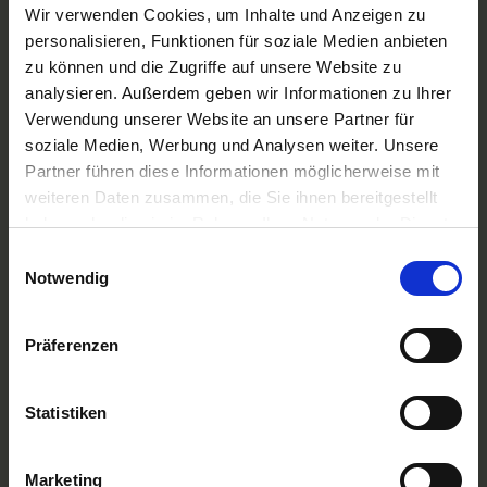
A-ROSA Flussschiff GmbH
Wir verwenden Cookies, um Inhalte und Anzeigen zu
Nicko Cruises Flussreisen
personalisieren, Funktionen für soziale Medien anbieten
PLANTOURS Kreuzfahrten
zu können und die Zugriffe auf unsere Website zu
AMADEUS Flusskreuzfahrten
analysieren. Außerdem geben wir Informationen zu Ihrer
1AVista Flussreisen
Verwendung unserer Website an unsere Partner für
TOP Reiseziele
soziale Medien, Werbung und Analysen weiter. Unsere
Flussreisen Deutschland
Partner führen diese Informationen möglicherweise mit
Flusskreuzfahrt Frankreich
weiteren Daten zusammen, die Sie ihnen bereitgestellt
Flussreise Osteuropa
haben oder die sie im Rahmen Ihrer Nutzung der Dienste
Asien Flusskreuzfahrten
Flusskreuzfahrten Amazonas
gesammelt haben.
Einwilligungsauswahl
Nilkreuzfahrt
Notwendig
TOP Flussschiffe
MS Alina
Präferenzen
MS Anesha
A-ROSA Aqua
nickoVISION
Statistiken
MS Elegant Lady
MS VistaExplorer
TOP Themen
Marketing