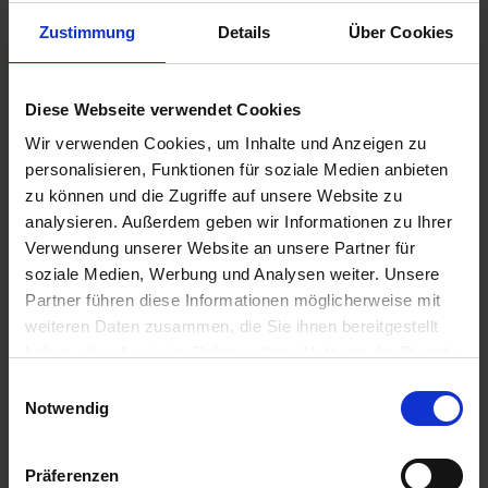
Budapest / Ungarn
Zustimmung
Details
Über Cookies
06.00 Uhr
18.00 Uhr
10.05.2027 - Montag
Diese Webseite verwendet Cookies
Wien / Österreich
Wir verwenden Cookies, um Inhalte und Anzeigen zu
18.00 Uhr
personalisieren, Funktionen für soziale Medien anbieten
08.00 Uhr
zu können und die Zugriffe auf unsere Website zu
11.05.2027 - Dienstag
analysieren. Außerdem geben wir Informationen zu Ihrer
Wien / Österreich
Verwendung unserer Website an unsere Partner für
soziale Medien, Werbung und Analysen weiter. Unsere
12.05.2027 - Mittwoch
Partner führen diese Informationen möglicherweise mit
Wien / Österreich
weiteren Daten zusammen, die Sie ihnen bereitgestellt
haben oder die sie im Rahmen Ihrer Nutzung der Dienste
gesammelt haben.
Einwilligungsauswahl
Notwendig
A-ROSA FLORA
Leistungen
Präferenzen