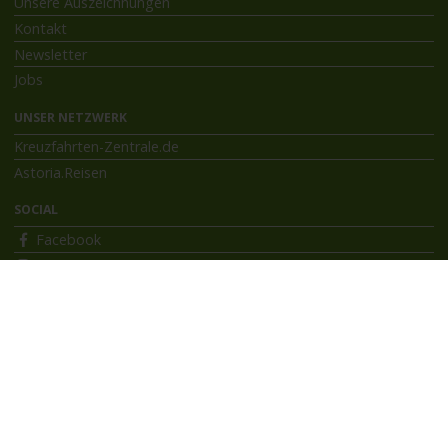
Unsere Auszeichnungen
Kontakt
Newsletter
Jobs
UNSER NETZWERK
Kreuzfahrten-Zentrale.de
Astoria.Reisen
SOCIAL
Facebook
Instagram
INFORMATIONEN
Bildnachweise
Impressum
AGB
Datenschutzerklärung
Reiseversicherung