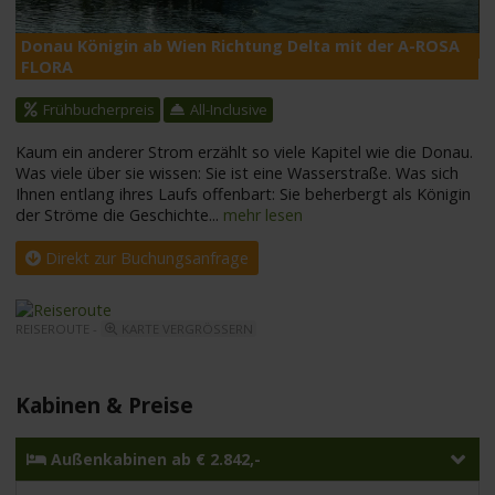
Donau Königin ab Wien Richtung Delta mit der A-ROSA
A
FLORA
Frühbucherpreis
All-Inclusive
Kaum ein anderer Strom erzählt so viele Kapitel wie die Donau.
Was viele über sie wissen: Sie ist eine Wasserstraße. Was sich
Ihnen entlang ihres Laufs offenbart: Sie beherbergt als Königin
der Ströme die Geschichte
...
mehr lesen
Direkt zur Buchungsanfrage
REISEROUTE -
KARTE VERGRÖSSERN
Kabinen & Preise
Außenkabinen ab € 2.842,-