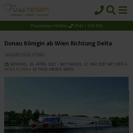
Flussreisen Hotline
0541 / 330 930
Startseite
Top-Angebote
Donau Königin ab Wien Richtung Delta
Reiseziele
ANGEBOTS-ID: 221852
Themen
MONTAG, 26. APRIL 2027 - MITTWOCH, 12. MAI 2027 MIT DER
A-
ROSA FLORA
• 16 TAGE AB/BIS WIEN
Reedereien
Schiffe
Über uns
Wissen
Suche