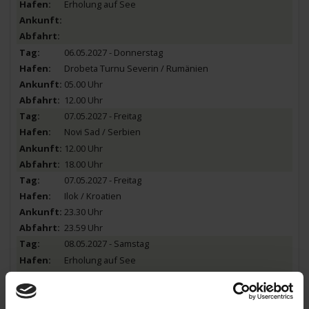
Erholung auf See
06.05.2027 - Donnerstag
Drobeta Turnu Severin / Rumänien
05.00 Uhr
12.00 Uhr
07.05.2027 - Freitag
Novi Sad / Serbien
12.00 Uhr
18.00 Uhr
07.05.2027 - Freitag
Ilok / Kroatien
23.30 Uhr
23.59 Uhr
08.05.2027 - Samstag
Erholung auf See
09.05.2027 - Sonntag