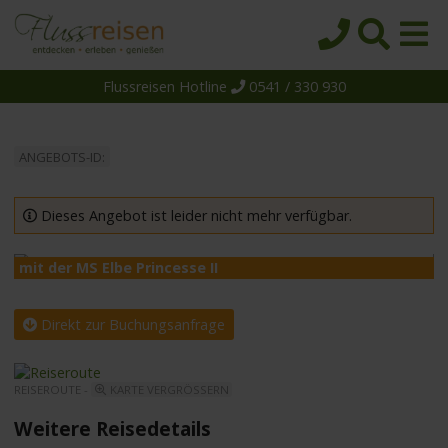
Flussreisen Hotline
0541 / 330 930
Startseite
Top-Angebote
ANGEBOTS-ID:
Reiseziele
Themen
Dieses Angebot ist leider nicht mehr verfügbar.
Reedereien
mit der MS Elbe Princesse II
m
Schiffe
Über uns
Direkt zur Buchungsanfrage
Wissen
REISEROUTE -
KARTE VERGRÖSSERN
Suche
Weitere Reisedetails