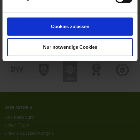
Hochseekreuzfahrten
Flussreisen mit An- und Abreise
Deutschsprachiger Gästeservice
Last Minute Flusskreuzfahrten
Cookies zulassen
Flussreisen mit Rad
Kreuzfahrthäfen
Nur notwendige Cookies
ÜBER ASTORIA
Das Reisebüro
Unser Team
Unsere Auszeichnungen