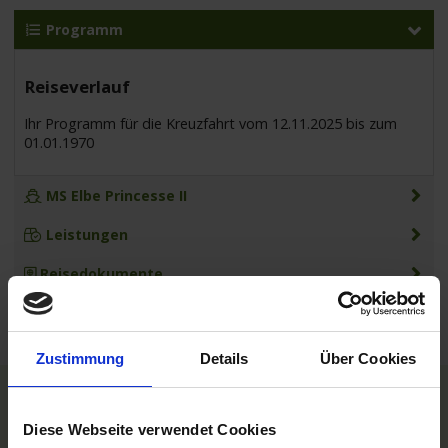
Programm
Reiseverlauf
Ihr Programm für die Kreuzfahrt vom 12.11.2025 bis zum
01.01.1970
MS Elbe Princesse II
Leistungen
Reisedokumente
Zustimmung
Details
Über Cookies
TOP Reedereien
Diese Webseite verwendet Cookies
Phoenix Flussreisen