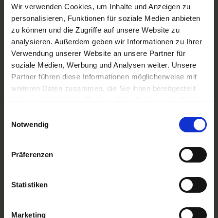
A-ROSA Flussschiff GmbH
Wir verwenden Cookies, um Inhalte und Anzeigen zu
Nicko Cruises Flussreisen
personalisieren, Funktionen für soziale Medien anbieten
PLANTOURS Kreuzfahrten
zu können und die Zugriffe auf unsere Website zu
AMADEUS Flusskreuzfahrten
analysieren. Außerdem geben wir Informationen zu Ihrer
1AVista Flussreisen
Verwendung unserer Website an unsere Partner für
TOP Reiseziele
soziale Medien, Werbung und Analysen weiter. Unsere
Flussreisen Deutschland
Partner führen diese Informationen möglicherweise mit
Flusskreuzfahrt Frankreich
weiteren Daten zusammen, die Sie ihnen bereitgestellt
Flussreise Osteuropa
haben oder die sie im Rahmen Ihrer Nutzung der Dienste
Asien Flusskreuzfahrten
Flusskreuzfahrten Amazonas
gesammelt haben.
Einwilligungsauswahl
Nilkreuzfahrt
Notwendig
TOP Flussschiffe
MS Alina
Präferenzen
MS Anesha
A-ROSA Aqua
nickoVISION
Statistiken
MS Elegant Lady
MS VistaExplorer
TOP Themen
Marketing