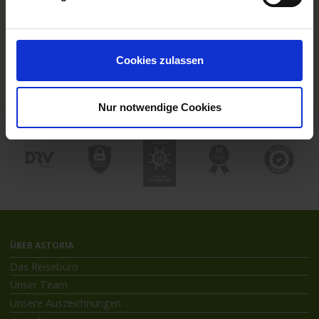
Hochseekreuzfahrten
Flussreisen mit An- und Abreise
Deutschsprachiger Gästeservice
Last Minute Flusskreuzfahrten
Cookies zulassen
Flussreisen mit Rad
Kreuzfahrthäfen
Nur notwendige Cookies
ÜBER ASTORIA
Das Reisebüro
Unser Team
Unsere Auszeichnungen