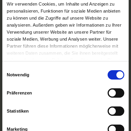
A-ROSA Flussschiff GmbH
Wir verwenden Cookies, um Inhalte und Anzeigen zu
Nicko Cruises Flussreisen
personalisieren, Funktionen für soziale Medien anbieten
PLANTOURS Kreuzfahrten
zu können und die Zugriffe auf unsere Website zu
AMADEUS Flusskreuzfahrten
analysieren. Außerdem geben wir Informationen zu Ihrer
1AVista Flussreisen
Verwendung unserer Website an unsere Partner für
TOP Reiseziele
soziale Medien, Werbung und Analysen weiter. Unsere
Flussreisen Deutschland
Partner führen diese Informationen möglicherweise mit
Flusskreuzfahrt Frankreich
weiteren Daten zusammen, die Sie ihnen bereitgestellt
Flussreise Osteuropa
haben oder die sie im Rahmen Ihrer Nutzung der Dienste
Asien Flusskreuzfahrten
Flusskreuzfahrten Amazonas
gesammelt haben.
Einwilligungsauswahl
Nilkreuzfahrt
Notwendig
TOP Flussschiffe
MS Alina
Präferenzen
MS Anesha
A-ROSA Aqua
nickoVISION
Statistiken
MS Elegant Lady
MS VistaExplorer
TOP Themen
Marketing