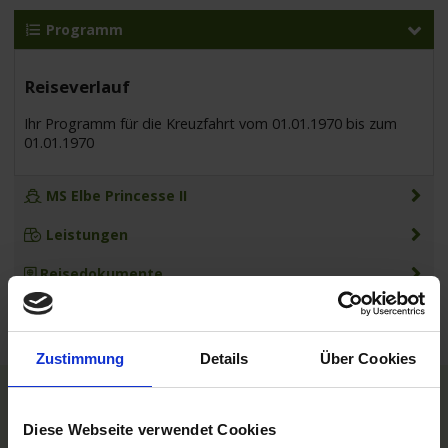
Programm
Reiseverlauf
Ihr Programm für die Kreuzfahrt vom 01.01.1970 bis zum
01.01.1970
MS Elbe Princesse II
Leistungen
Reisedokumente
Zustimmung
Details
Über Cookies
TOP Reedereien
Diese Webseite verwendet Cookies
Phoenix Flussreisen