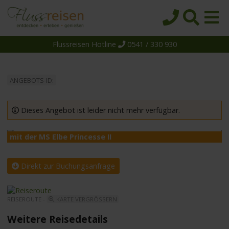
Flussreisen Hotline
0541 / 330 930
Startseite
Top-Angebote
ANGEBOTS-ID:
Reiseziele
Themen
Dieses Angebot ist leider nicht mehr verfügbar.
Reedereien
mit der MS Elbe Princesse II
m
Schiffe
Über uns
Direkt zur Buchungsanfrage
Wissen
REISEROUTE -
KARTE VERGRÖSSERN
Suche
Weitere Reisedetails