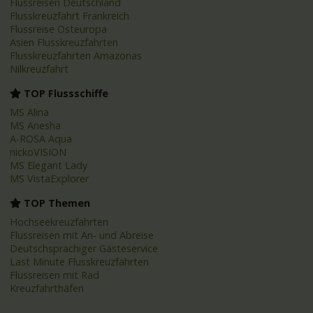
Flussreisen Deutschland
Flusskreuzfahrt Frankreich
Flussreise Osteuropa
Asien Flusskreuzfahrten
Flusskreuzfahrten Amazonas
Nilkreuzfahrt
TOP Flussschiffe
MS Alina
MS Anesha
A-ROSA Aqua
nickoVISION
MS Elegant Lady
MS VistaExplorer
TOP Themen
Hochseekreuzfahrten
Flussreisen mit An- und Abreise
Deutschsprachiger Gästeservice
Last Minute Flusskreuzfahrten
Flussreisen mit Rad
Kreuzfahrthäfen