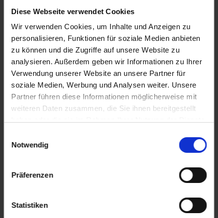
Diese Webseite verwendet Cookies
Ihre unverbindliche Buchungsanfrage
Wir verwenden Cookies, um Inhalte und Anzeigen zu
personalisieren, Funktionen für soziale Medien anbieten
Ihre Buchungsanfrage
zu können und die Zugriffe auf unsere Website zu
analysieren. Außerdem geben wir Informationen zu Ihrer
DATUM
09.10.2026 - 16.10.2026 (7 Tage)
Verwendung unserer Website an unsere Partner für
SCHIFF
A-ROSA SILVA
soziale Medien, Werbung und Analysen weiter. Unsere
ROUTE
Köln nach Köln
Partner führen diese Informationen möglicherweise mit
ANGEBOT
178174-2313153
weiteren Daten zusammen, die Sie ihnen bereitgestellt
haben oder die sie im Rahmen Ihrer Nutzung der Dienste
Personen
gesammelt haben.
Einwilligungsauswahl
Notwendig
KABINE
Kabine wählen
Präferenzen
ANZAHL ERWACHSENE
2 Erwachsene
Statistiken