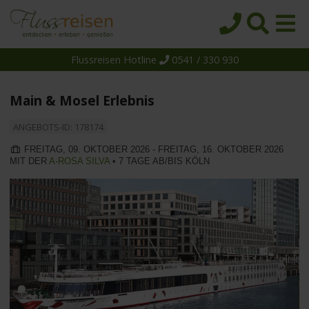
Flussreisen Hotline
0541 / 330 930
Startseite
Top-Angebote
Main & Mosel Erlebnis
Reiseziele
ANGEBOTS-ID: 178174
Themen
FREITAG, 09. OKTOBER 2026 - FREITAG, 16. OKTOBER 2026
MIT DER
A-ROSA SILVA
• 7 TAGE AB/BIS KÖLN
Reedereien
Schiffe
Über uns
Wissen
Suche