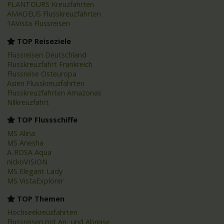
PLANTOURS Kreuzfahrten
AMADEUS Flusskreuzfahrten
1AVista Flussreisen
TOP Reiseziele
Flussreisen Deutschland
Flusskreuzfahrt Frankreich
Flussreise Osteuropa
Asien Flusskreuzfahrten
Flusskreuzfahrten Amazonas
Nilkreuzfahrt
TOP Flussschiffe
MS Alina
MS Anesha
A-ROSA Aqua
nickoVISION
MS Elegant Lady
MS VistaExplorer
TOP Themen
Hochseekreuzfahrten
Flussreisen mit An- und Abreise