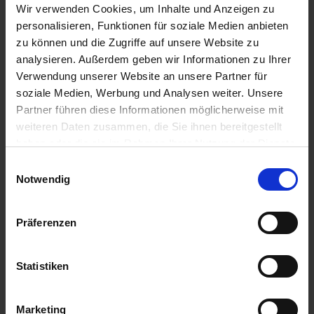
Wir verwenden Cookies, um Inhalte und Anzeigen zu
SCHIFF
A-ROSA VIVA
personalisieren, Funktionen für soziale Medien anbieten
ROUTE
Le Peqc nach Le Peqc
zu können und die Zugriffe auf unsere Website zu
ANGEBOT
175436-2569228
analysieren. Außerdem geben wir Informationen zu Ihrer
Verwendung unserer Website an unsere Partner für
Personen
soziale Medien, Werbung und Analysen weiter. Unsere
Partner führen diese Informationen möglicherweise mit
KABINE
weiteren Daten zusammen, die Sie ihnen bereitgestellt
haben oder die sie im Rahmen Ihrer Nutzung der Dienste
Kabine wählen
gesammelt haben.
Einwilligungsauswahl
ANZAHL ERWACHSENE
Notwendig
2 Erwachsene
ANZAHL MITREISENDER KINDER
Präferenzen
Keine Kinder
Statistiken
Extras
Marketing