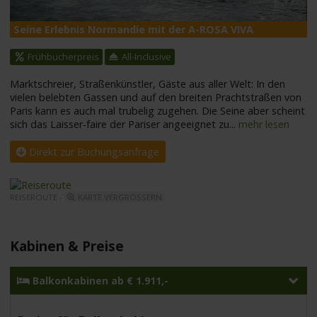
Seine Erlebnis Normandie mit der A-ROSA VIVA
A
Frühbucherpreis
All-Inclusive
Marktschreier, Straßenkünstler, Gäste aus aller Welt: In den
vielen belebten Gassen und auf den breiten Prachtstraßen von
Paris kann es auch mal trubelig zugehen. Die Seine aber scheint
sich das Laisser-faire der Pariser angeeignet zu
...
mehr lesen
Direkt zur Buchungsanfrage
REISEROUTE -
KARTE VERGRÖSSERN
Kabinen & Preise
Balkonkabinen ab € 1.911,-