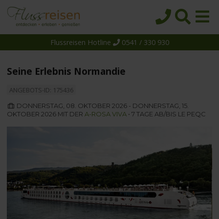
Flussreisen Hotline
0541 / 330 930
Startseite
Top-Angebote
Seine Erlebnis Normandie
Reiseziele
ANGEBOTS-ID: 175436
Themen
DONNERSTAG, 08. OKTOBER 2026 - DONNERSTAG, 15.
OKTOBER 2026 MIT DER
A-ROSA VIVA
• 7 TAGE AB/BIS LE PEQC
Reedereien
Schiffe
Über uns
Wissen
Suche