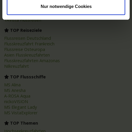
Nicko Cruises Flussreisen
Nur notwendige Cookies
PLANTOURS Kreuzfahrten
AMADEUS Flusskreuzfahrten
1AVista Flussreisen
TOP Reiseziele
Flussreisen Deutschland
Flusskreuzfahrt Frankreich
Flussreise Osteuropa
Asien Flusskreuzfahrten
Flusskreuzfahrten Amazonas
Nilkreuzfahrt
TOP Flussschiffe
MS Alina
MS Anesha
A-ROSA Aqua
nickoVISION
MS Elegant Lady
MS VistaExplorer
TOP Themen
Hochseekreuzfahrten