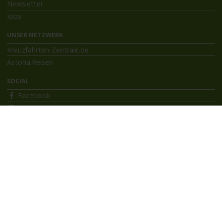
Newsletter
Jobs
UNSER NETZWERK
Kreuzfahrten-Zentrale.de
Astoria.Reisen
SOCIAL
Facebook
Instagram
INFORMATIONEN
Bildnachweise
Impressum
AGB
Datenschutzerklärung
Reiseversicherung