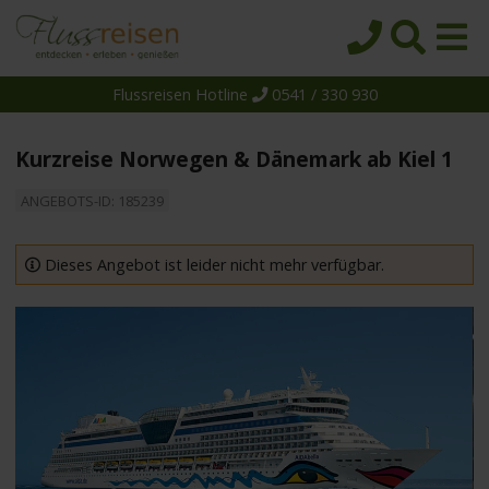
Flussreisen Hotline
0541 / 330 930
Startseite
Top-Angebote
Kurzreise Norwegen & Dänemark ab Kiel 1
Reiseziele
ANGEBOTS-ID: 185239
Themen
Reedereien
Dieses Angebot ist leider nicht mehr verfügbar.
Schiffe
Über uns
Wissen
Suche