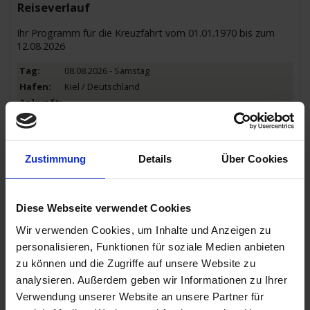
Reiseverlauf
Ihr Programm für die Kreuzfahrt vom 01.01.1970 bis zum
12.08.2026
08.08.2026 - Samstag
Kiel / Deutschland
17.00 Uhr
09.08.2026 - Sonntag
Erholung auf See
Zustimmung
Details
Über Cookies
10.08.2026 - Montag
Diese Webseite verwendet Cookies
Oslo / Norwegen
Wir verwenden Cookies, um Inhalte und Anzeigen zu
10.00 Uhr
personalisieren, Funktionen für soziale Medien anbieten
18.00 Uhr
11.08.2026 - Dienstag
zu können und die Zugriffe auf unsere Website zu
Skagen / Dänemark
analysieren. Außerdem geben wir Informationen zu Ihrer
08.00 Uhr
Verwendung unserer Website an unsere Partner für