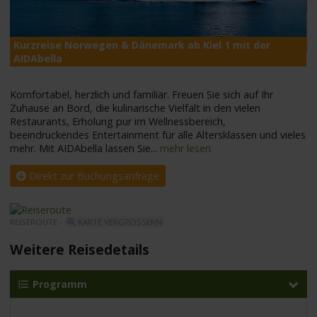
Kurzreise Norwegen & Dänemark ab Kiel 1 mit der
A
AIDAbella
Komfortabel, herzlich und familiär. Freuen Sie sich auf Ihr
Zuhause an Bord, die kulinarische Vielfalt in den vielen
Restaurants, Erholung pur im Wellnessbereich,
beeindruckendes Entertainment für alle Altersklassen und vieles
mehr. Mit AIDAbella lassen Sie
...
mehr lesen
Direkt zur Buchungsanfrage
REISEROUTE -
KARTE VERGRÖSSERN
Weitere Reisedetails
Programm