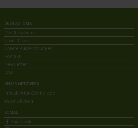
ÜBER ASTORIA
Das Reisebüro
Unser Team
Unsere Auszeichnungen
Kontakt
Newsletter
Jobs
UNSER NETZWERK
Kreuzfahrten-Zentrale.de
Astoria.Reisen
SOCIAL
Facebook
Instagram