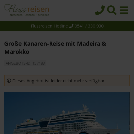
Flussreisen Hotline
0541 / 330 930
Startseite
Top-Angebote
Große Kanaren-Reise mit Madeira &
Reiseziele
Marokko
Themen
ANGEBOTS-ID: 157183
Reedereien
Dieses Angebot ist leider nicht mehr verfügbar.
Schiffe
Über uns
Wissen
Suche