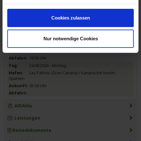
22.08.2026 - Samstag
Puerto del Rosario (Fuerteventura) / Kanarische
Inseln, Spanien
Cookies zulassen
07.00 Uhr
21.00 Uhr
23.08.2026 - Sonntag
Nur notwendige Cookies
Santa Cruz (Teneriffa) / Kanarische Inseln, Spanien
09.00 Uhr
19.00 Uhr
24.08.2026 - Montag
Las Palmas (Gran Canaria) / Kanarische Inseln,
Spanien
05.00 Uhr
AIDAblu
Leistungen
Reisedokumente