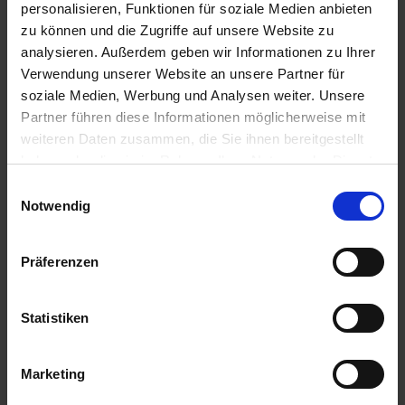
personalisieren, Funktionen für soziale Medien anbieten
22.00 Uhr
zu können und die Zugriffe auf unsere Website zu
18.08.2026 - Dienstag
analysieren. Außerdem geben wir Informationen zu Ihrer
San Sebastian (La Gomera) / Kanarische Inseln,
Verwendung unserer Website an unsere Partner für
Spanien
soziale Medien, Werbung und Analysen weiter. Unsere
08.00 Uhr
Partner führen diese Informationen möglicherweise mit
18.00 Uhr
weiteren Daten zusammen, die Sie ihnen bereitgestellt
19.08.2026 - Mittwoch
haben oder die sie im Rahmen Ihrer Nutzung der Dienste
Arrecife de Lanzarote (Lanzarote) / Kanarische Inseln,
Spanien
gesammelt haben.
Einwilligungsauswahl
08.00 Uhr
Notwendig
17.00 Uhr
20.08.2026 - Donnerstag
Präferenzen
Agadir / Marokko
08.00 Uhr
22.00 Uhr
Statistiken
21.08.2026 - Freitag
Erholung auf See
Marketing