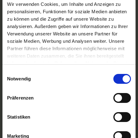
A-ROSA Flussschiff GmbH
Wir verwenden Cookies, um Inhalte und Anzeigen zu
Nicko Cruises Flussreisen
personalisieren, Funktionen für soziale Medien anbieten
PLANTOURS Kreuzfahrten
zu können und die Zugriffe auf unsere Website zu
AMADEUS Flusskreuzfahrten
analysieren. Außerdem geben wir Informationen zu Ihrer
1AVista Flussreisen
Verwendung unserer Website an unsere Partner für
TOP Reiseziele
soziale Medien, Werbung und Analysen weiter. Unsere
Flussreisen Deutschland
Partner führen diese Informationen möglicherweise mit
Flusskreuzfahrt Frankreich
weiteren Daten zusammen, die Sie ihnen bereitgestellt
Flussreise Osteuropa
haben oder die sie im Rahmen Ihrer Nutzung der Dienste
Asien Flusskreuzfahrten
Flusskreuzfahrten Amazonas
gesammelt haben.
Einwilligungsauswahl
Nilkreuzfahrt
Notwendig
TOP Flussschiffe
MS Alina
Präferenzen
MS Anesha
A-ROSA Aqua
nickoVISION
Statistiken
MS Elegant Lady
MS VistaExplorer
TOP Themen
Marketing