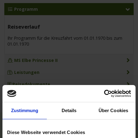
Programm
Reiseverlauf
Ihr Programm für die Kreuzfahrt vom 01.01.1970 bis zum
01.01.1970
MS Elbe Princesse II
Leistungen
Reisedokumente
Zustimmung
Details
Über Cookies
TOP Reedereien
Diese Webseite verwendet Cookies
Phoenix Flussreisen