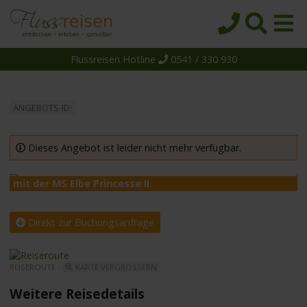
Flussreisen Hotline
0541 / 330 930
Startseite
Top-Angebote
ANGEBOTS-ID:
Reiseziele
Themen
Dieses Angebot ist leider nicht mehr verfügbar.
Reedereien
mit der MS Elbe Princesse II
m
Schiffe
Über uns
Direkt zur Buchungsanfrage
Wissen
REISEROUTE -
KARTE VERGRÖSSERN
Suche
Weitere Reisedetails