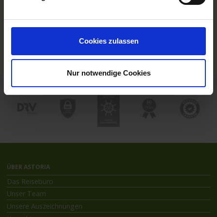
Hochseekreuzfahrten
Flussreisen mit An- und Abreise
Deutschsprachiger Gästeservice
Last Minute Flusskreuzfahrten
Cookies zulassen
Flussreisen mit Rad
Kreuzfahrthäfen
Nur notwendige Cookies
ÜBER ASTORIA
Das Reisebüro
Unser Team
Unsere Auszeichnungen