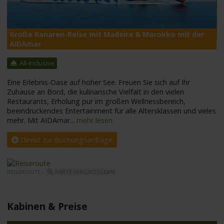
Große Kanaren-Reise mit Madeira & Marokko mit der
A
AIDAmar
All-Inclusive
Eine Erlebnis-Oase auf hoher See. Freuen Sie sich auf Ihr
Zuhause an Bord, die kulinarische Vielfalt in den vielen
Restaurants, Erholung pur im großen Wellnessbereich,
beeindruckendes Entertainment für alle Altersklassen und vieles
mehr. Mit AIDAmar
...
mehr lesen
Direkt zur Buchungsanfrage
REISEROUTE -
KARTE VERGRÖSSERN
Kabinen & Preise