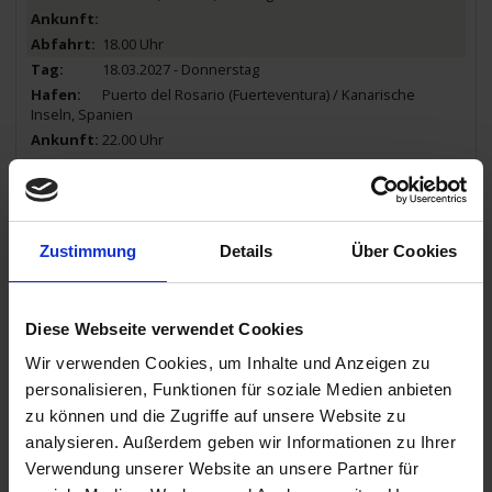
18.00 Uhr
18.03.2027 - Donnerstag
Puerto del Rosario (Fuerteventura) / Kanarische
Inseln, Spanien
22.00 Uhr
19.03.2027 - Freitag
Puerto del Rosario (Fuerteventura) / Kanarische
Inseln, Spanien
Zustimmung
Details
Über Cookies
21.00 Uhr
20.03.2027 - Samstag
Diese Webseite verwendet Cookies
Santa Cruz (Teneriffa) / Kanarische Inseln, Spanien
09.00 Uhr
Wir verwenden Cookies, um Inhalte und Anzeigen zu
19.00 Uhr
personalisieren, Funktionen für soziale Medien anbieten
21.03.2027 - Sonntag
zu können und die Zugriffe auf unsere Website zu
Las Palmas (Gran Canaria) / Kanarische Inseln,
analysieren. Außerdem geben wir Informationen zu Ihrer
Spanien
Verwendung unserer Website an unsere Partner für
05.00 Uhr