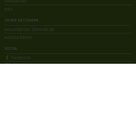
Newsletter
Jobs
UNSER NETZWERK
Kreuzfahrten-Zentrale.de
Astoria.Reisen
SOCIAL
Facebook
Instagram
INFORMATIONEN
Bildnachweise
Impressum
AGB
Datenschutzerklärung
Reiseversicherung