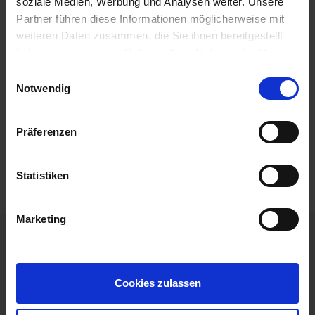
soziale Medien, Werbung und Analysen weiter. Unsere
Partner führen diese Informationen möglicherweise mit
weiteren Daten zusammen, die Sie ihnen bereitgestellt
AIDAmar
haben oder die sie im Rahmen Ihrer Nutzung der Dienste
Leistungen
gesammelt haben.
Einwilligungsauswahl
Notwendig
Extras buchen
Reisedokumente
Präferenzen
Mobilität
Statistiken
Marketing
Ihre unverbindliche Buchungsanfrage
Cookies zulassen
Ihre Buchungsanfrage