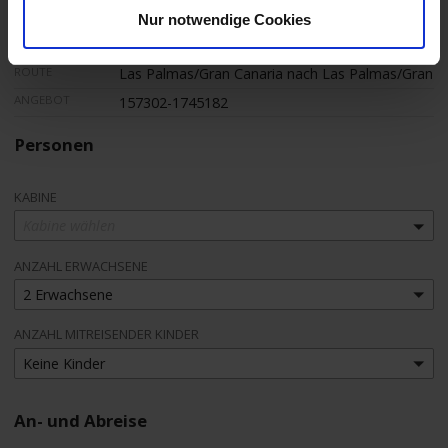
DATUM
07.03.2027 - 21.03.2027 (14 Tage)
Nur notwendige Cookies
SCHIFF
AIDAmar
ROUTE
Las Palmas/Gran Canaria nach Las Palmas/Gran C
ANGEBOT
157302-1745182
Personen
KABINE
Kabine wählen
ANZAHL ERWACHSENE
2 Erwachsene
ANZAHL MITREISENDER KINDER
Keine Kinder
An- und Abreise