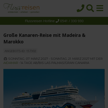
Flussreisen Hotline
0541 / 330 930
Startseite
Top-Angebote
Große Kanaren-Reise mit Madeira &
Reiseziele
Marokko
Themen
ANGEBOTS-ID: 157302
Reedereien
SONNTAG, 07. MÄRZ 2027 - SONNTAG, 21. MÄRZ 2027 MIT DER
AIDAMAR
• 14 TAGE AB/BIS LAS PALMAS/GRAN CANARIA
Schiffe
Über uns
Wissen
Suche