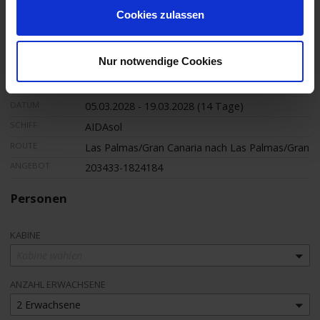
Cookies zulassen
Ihre unverbindliche Buchungsanfrage
Nur notwendige Cookies
Ihre Buchungsanfrage
DATUM
05.03.2028 - 19.03.2028 (14 Tage)
SCHIFF
AIDAsol
ROUTE
Las Palmas/Gran Canaria nach Las Palmas/Gran C
ANGEBOT
203433-1824184
Personen
KABINE
Kabine wählen
ANZAHL ERWACHSENE
2 Erwachsene