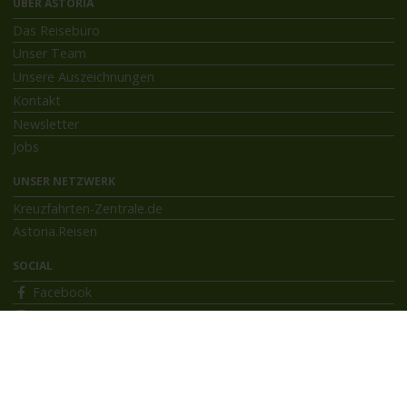
ÜBER ASTORIA
Das Reisebüro
Unser Team
Unsere Auszeichnungen
Kontakt
Newsletter
Jobs
UNSER NETZWERK
Kreuzfahrten-Zentrale.de
Astoria.Reisen
SOCIAL
Facebook
Instagram
INFORMATIONEN
Bildnachweise
Impressum