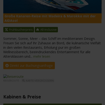
Große Kanaren-Reise mit Madeira & Marokko mit der
A
AIDAsol
Frühbucherpreis
All-Inclusive
Sommer, Sonne, Meer – das Schiff im mediterranen Design.
Freuen Sie sich auf Ihr Zuhause an Bord, die kulinarische Vielfalt
in den vielen Restaurants, Erholung pur im großen
Wellnessbereich, beeindruckendes Entertainment für alle
Altersklassen und
...
mehr lesen
Direkt zur Buchungsanfrage
REISEROUTE -
KARTE VERGRÖSSERN
Kabinen & Preise