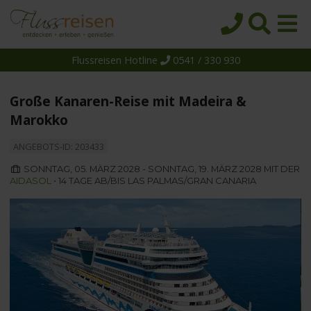
Flussreisen Hotline
0541 / 330 930
Startseite
Top-Angebote
Große Kanaren-Reise mit Madeira &
Reiseziele
Marokko
Themen
ANGEBOTS-ID: 203433
Reedereien
SONNTAG, 05. MÄRZ 2028 - SONNTAG, 19. MÄRZ 2028 MIT DER
AIDASOL
• 14 TAGE AB/BIS LAS PALMAS/GRAN CANARIA
Schiffe
Über uns
Wissen
Suche