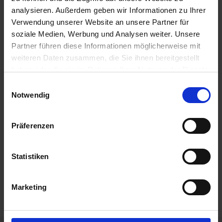
09.00 Uhr
analysieren. Außerdem geben wir Informationen zu Ihrer
19.00 Uhr
Verwendung unserer Website an unsere Partner für
19.03.2028 - Sonntag
soziale Medien, Werbung und Analysen weiter. Unsere
Las Palmas (Gran Canaria) / Kanarische Inseln,
Partner führen diese Informationen möglicherweise mit
Spanien
weiteren Daten zusammen, die Sie ihnen bereitgestellt
05.00 Uhr
haben oder die sie im Rahmen Ihrer Nutzung der Dienste
gesammelt haben.
Einwilligungsauswahl
AIDAsol
Notwendig
Leistungen
Präferenzen
Extras buchen
Reisedokumente
Statistiken
Mobilität
Marketing