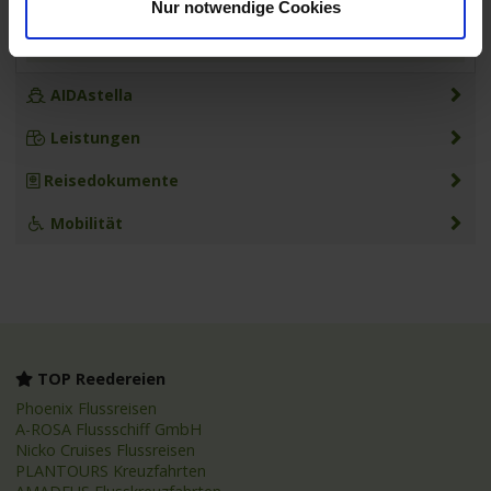
Nur notwendige Cookies
07.00 Uhr
AIDAstella
Leistungen
Reisedokumente
Mobilität
TOP Reedereien
Phoenix Flussreisen
A-ROSA Flussschiff GmbH
Nicko Cruises Flussreisen
PLANTOURS Kreuzfahrten