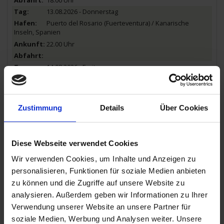
18.00 Uhr
13.08.2026 - Donnerstag
Puerto del Rosario (Fuerteventura) / Kanarische
Inseln, Spanien
22.00 Uhr
14.08.2026 - Freitag
Puerto del Rosario (Fuerteventura) / Kanarische
Inseln, Spanien
Zustimmung
Details
Über Cookies
21.00 Uhr
15.08.2026 - Samstag
Santa Cruz (Teneriffa) / Kanarische Inseln, Spanien
Diese Webseite verwendet Cookies
09.00 Uhr
19.00 Uhr
Wir verwenden Cookies, um Inhalte und Anzeigen zu
16.08.2026 - Sonntag
personalisieren, Funktionen für soziale Medien anbieten
Las Palmas (Gran Canaria) / Kanarische Inseln,
zu können und die Zugriffe auf unsere Website zu
Spanien
analysieren. Außerdem geben wir Informationen zu Ihrer
05.00 Uhr
Verwendung unserer Website an unsere Partner für
22.00 Uhr
soziale Medien, Werbung und Analysen weiter. Unsere
17.08.2026 - Montag