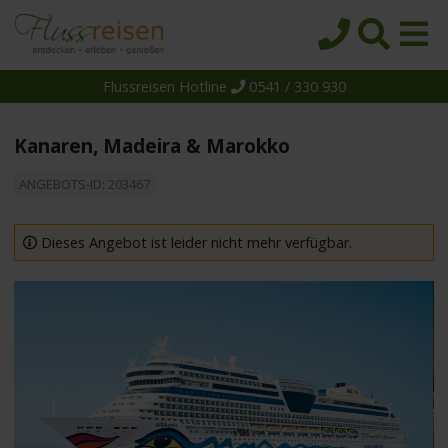
Flussreisen Hotline
0541 / 330 930
Startseite
Top-Angebote
Kanaren, Madeira & Marokko
Reiseziele
ANGEBOTS-ID: 203467
Themen
Reedereien
Dieses Angebot ist leider nicht mehr verfügbar.
Schiffe
Über uns
Wissen
Suche