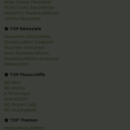
Nicko Cruises Flussreisen
PLANTOURS Kreuzfahrten
AMADEUS Flusskreuzfahrten
1AVista Flussreisen
TOP Reiseziele
Flussreisen Deutschland
Flusskreuzfahrt Frankreich
Flussreise Osteuropa
Asien Flusskreuzfahrten
Flusskreuzfahrten Amazonas
Nilkreuzfahrt
TOP Flussschiffe
MS Alina
MS Anesha
A-ROSA Aqua
nickoVISION
MS Elegant Lady
MS VistaExplorer
TOP Themen
Hochseekreuzfahrten