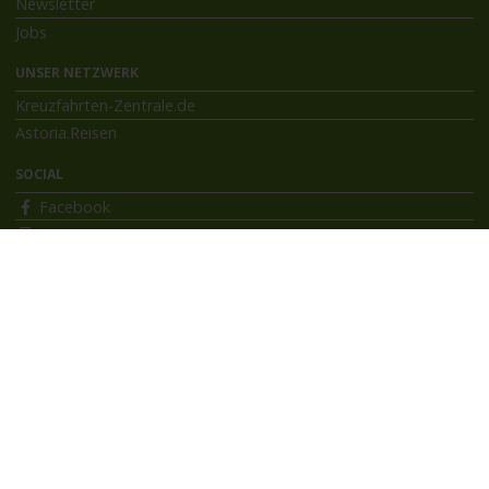
Newsletter
Jobs
UNSER NETZWERK
Kreuzfahrten-Zentrale.de
Astoria.Reisen
SOCIAL
Facebook
Instagram
INFORMATIONEN
Bildnachweise
Impressum
AGB
Datenschutzerklärung
Reiseversicherung