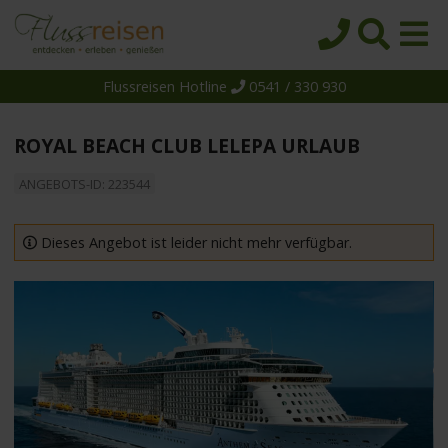
Flussreisen Hotline
0541 / 330 930
Startseite
Top-Angebote
ROYAL BEACH CLUB LELEPA URLAUB
Reiseziele
ANGEBOTS-ID: 223544
Themen
Reedereien
Dieses Angebot ist leider nicht mehr verfügbar.
Schiffe
Über uns
Wissen
Suche