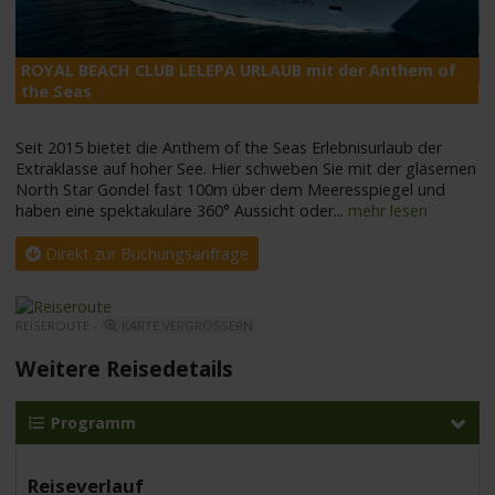
ROYAL BEACH CLUB LELEPA URLAUB mit der Anthem of
A
the Seas
Seit 2015 bietet die Anthem of the Seas Erlebnisurlaub der
Extraklasse auf hoher See. Hier schweben Sie mit der gläsernen
North Star Gondel fast 100m über dem Meeresspiegel und
haben eine spektakuläre 360° Aussicht oder
...
mehr lesen
Direkt zur Buchungsanfrage
REISEROUTE -
KARTE VERGRÖSSERN
Weitere Reisedetails
Programm
Reiseverlauf