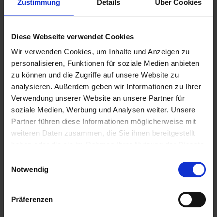
Zustimmung
Details
Über Cookies
11.08.2026 - Dienstag
Mystery Island / Vanuatu
07.00 Uhr
17.00 Uhr
Diese Webseite verwendet Cookies
12.08.2026 - Mittwoch
Wir verwenden Cookies, um Inhalte und Anzeigen zu
/
personalisieren, Funktionen für soziale Medien anbieten
06.00 Uhr
zu können und die Zugriffe auf unsere Website zu
17.30 Uhr
analysieren. Außerdem geben wir Informationen zu Ihrer
13.08.2026 - Donnerstag
Verwendung unserer Website an unsere Partner für
Erholung auf See
soziale Medien, Werbung und Analysen weiter. Unsere
Partner führen diese Informationen möglicherweise mit
weiteren Daten zusammen, die Sie ihnen bereitgestellt
14.08.2026 - Freitag
haben oder die sie im Rahmen Ihrer Nutzung der Dienste
Erholung auf See
gesammelt haben.
Einwilligungsauswahl
Notwendig
15.08.2026 - Samstag
Erholung auf See
Präferenzen