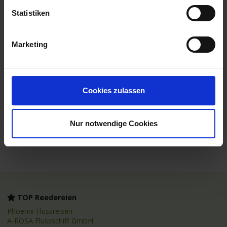
16.08.2026 - Sonntag
Statistiken
Sydney / Australien
06.30 Uhr
Marketing
Anthem of the Seas
Leistungen
Cookies zulassen
Reisedokumente
Nur notwendige Cookies
Mobilität
TOP Reedereien
Phoenix Flussreisen
A-ROSA Flussschiff GmbH