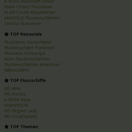
A-ROSA Flussschiff GmbH
Nicko Cruises Flussreisen
PLANTOURS Kreuzfahrten
AMADEUS Flusskreuzfahrten
1AVista Flussreisen
TOP Reiseziele
Flussreisen Deutschland
Flusskreuzfahrt Frankreich
Flussreise Osteuropa
Asien Flusskreuzfahrten
Flusskreuzfahrten Amazonas
Nilkreuzfahrt
TOP Flussschiffe
MS Alina
MS Anesha
A-ROSA Aqua
nickoVISION
MS Elegant Lady
MS VistaExplorer
TOP Themen