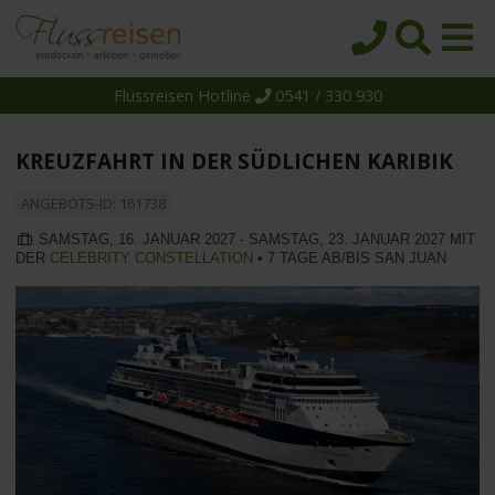
Flussreisen Hotline
0541 / 330 930
Startseite
Top-Angebote
KREUZFAHRT IN DER SÜDLICHEN KARIBIK
Reiseziele
ANGEBOTS-ID: 161738
Themen
SAMSTAG, 16. JANUAR 2027 - SAMSTAG, 23. JANUAR 2027 MIT
DER
CELEBRITY CONSTELLATION
• 7 TAGE AB/BIS SAN JUAN
Reedereien
Schiffe
Über uns
Wissen
Suche