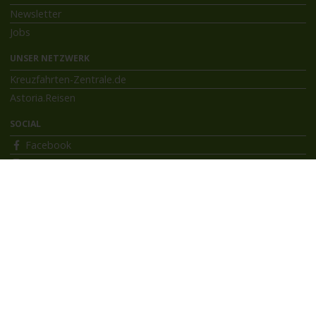
Newsletter
Jobs
UNSER NETZWERK
Kreuzfahrten-Zentrale.de
Astoria.Reisen
SOCIAL
Facebook
Instagram
INFORMATIONEN
Bildnachweise
Impressum
AGB
Datenschutzerklärung
Reiseversicherung