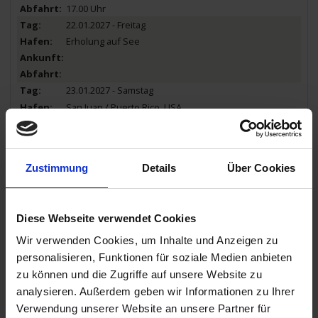
17.00 Uhr
22.01.2027 - Freitag
Erholung auf See
23.01.2027 - Samstag
San Juan / Puerto Rico, USA
07.00 Uhr
Zustimmung
Details
Über Cookies
Celebrity Constellation
Leistungen
Diese Webseite verwendet Cookies
Extras buchen
Wir verwenden Cookies, um Inhalte und Anzeigen zu
Reisedokumente
personalisieren, Funktionen für soziale Medien anbieten
zu können und die Zugriffe auf unsere Website zu
Mobilität
analysieren. Außerdem geben wir Informationen zu Ihrer
Verwendung unserer Website an unsere Partner für