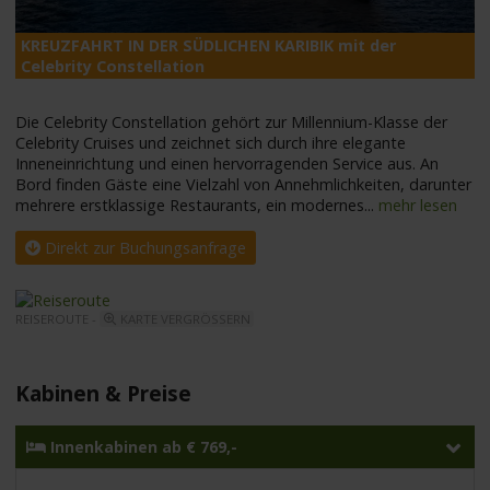
KREUZFAHRT IN DER SÜDLICHEN KARIBIK mit der
K
Celebrity Constellation
C
Die Celebrity Constellation gehört zur Millennium-Klasse der
Celebrity Cruises und zeichnet sich durch ihre elegante
Inneneinrichtung und einen hervorragenden Service aus. An
Bord finden Gäste eine Vielzahl von Annehmlichkeiten, darunter
mehrere erstklassige Restaurants, ein modernes
...
mehr lesen
Direkt zur Buchungsanfrage
REISEROUTE -
KARTE VERGRÖSSERN
Kabinen & Preise
Innenkabinen ab € 769,-