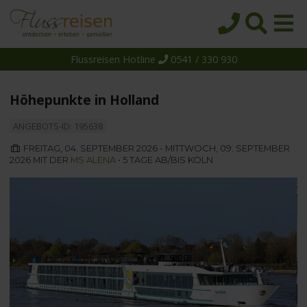
Flussreisen Hotline
0541 / 330 930
Startseite
Top-Angebote
Höhepunkte in Holland
Reiseziele
ANGEBOTS-ID: 195638
Themen
FREITAG, 04. SEPTEMBER 2026 - MITTWOCH, 09. SEPTEMBER
2026 MIT DER
MS ALENA
• 5 TAGE AB/BIS KÖLN
Reedereien
Schiffe
Über uns
Wissen
Suche