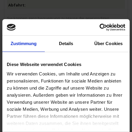
Sie können ganz bequem von zu Hause die gewünschten
Ausflüge online unter "Mein Phoenix" buchen. Die angegebenen
ca. Preise (Preisänderungen möglich) sind in Euro und pro Person.
Sofern eine E-Mail-Adresse in Ihrer Buchung vermerkt ist,
informieren wir Sie rechtzeitig, wenn die Ausflüge für die Online-
Buchung freigeschaltet sind. Natürlich können Sie die Ausflüge
Zustimmung
Details
Über Cookies
bei Verfügbarkeit auch noch an Bord buchen.
Änderungen im Programmablauf vorbehalten.
Das ausführliche Ausflugsprogramm zu dieser
Diese Webseite verwendet Cookies
Reise finden Sie hier.
Wir verwenden Cookies, um Inhalte und Anzeigen zu
personalisieren, Funktionen für soziale Medien anbieten
MS Alena
zu können und die Zugriffe auf unsere Website zu
analysieren. Außerdem geben wir Informationen zu Ihrer
Leistungen
Verwendung unserer Website an unsere Partner für
Extras buchen
soziale Medien, Werbung und Analysen weiter. Unsere
Partner führen diese Informationen möglicherweise mit
Reisedokumente
weiteren Daten zusammen, die Sie ihnen bereitgestellt
weitere Termine
haben oder die sie im Rahmen Ihrer Nutzung der Dienste