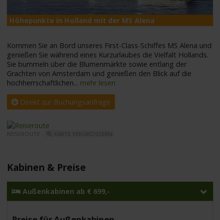
Höhepunkte in Holland mit der MS Alena
M
Kommen Sie an Bord unseres First-Class-Schiffes MS Alena und
genießen Sie während eines Kurzurlaubes die Vielfalt Hollands.
Sie bummeln über die Blumenmärkte sowie entlang der
Grachten von Amsterdam und genießen den Blick auf die
hochherrschaftlichen
...
mehr lesen
Direkt zur Buchungsanfrage
REISEROUTE -
KARTE VERGRÖSSERN
Kabinen & Preise
Außenkabinen ab € 699,-
Preise für Außenkabinen