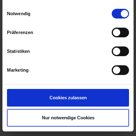
gesammelt haben.
Einwilligungsauswahl
Mobilität
Notwendig
Präferenzen
Statistiken
Ihre unverbindliche Buchungsanfrage
Marketing
Ihre Buchungsanfrage
DATUM
04.09.2026 - 09.09.2026 (5 Tage)
SCHIFF
MS Alena
Cookies zulassen
ROUTE
Köln nach Köln
ANGEBOT
195638-1572552
Nur notwendige Cookies
Personen