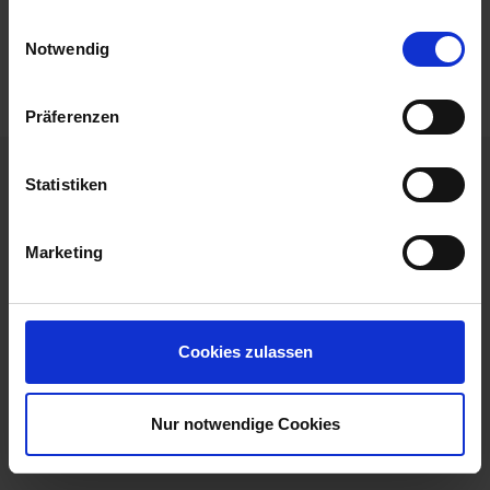
gesammelt haben.
Einwilligungsauswahl
Mobilität
Notwendig
Präferenzen
Statistiken
Ihre unverbindliche Buchungsanfrage
Marketing
Ihre Buchungsanfrage
DATUM
04.10.2026 - 09.10.2026 (5 Tage)
SCHIFF
MS Alena
Cookies zulassen
ROUTE
Köln nach Köln
ANGEBOT
195640-1572554
Nur notwendige Cookies
Personen