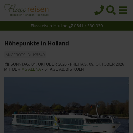
Flussreisen Hotline
0541 / 330 930
Startseite
Top-Angebote
Höhepunkte in Holland
Reiseziele
ANGEBOTS-ID: 195640
Themen
SONNTAG, 04. OKTOBER 2026 - FREITAG, 09. OKTOBER 2026
MIT DER
MS ALENA
• 5 TAGE AB/BIS KÖLN
Reedereien
Schiffe
Über uns
Wissen
Suche