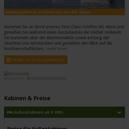
Höhepunkte in Holland mit der MS Alena
M
Kommen Sie an Bord unseres First-Class-Schiffes MS Alena und
genießen Sie während eines Kurzurlaubes die Vielfalt Hollands.
Sie bummeln über die Blumenmärkte sowie entlang der
Grachten von Amsterdam und genießen den Blick auf die
hochherrschaftlichen
...
mehr lesen
Direkt zur Buchungsanfrage
REISEROUTE -
KARTE VERGRÖSSERN
Kabinen & Preise
Außenkabinen ab € 699,-
Preise für Außenkabinen