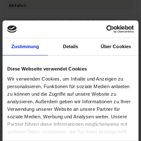
Sie können ganz bequem von zu Hause die gewünschten
Ausflüge online unter "Mein Phoenix" buchen. Die angegebenen
ca. Preise (Preisänderungen möglich) sind in Euro und pro Person.
Sofern eine E-Mail-Adresse in Ihrer Buchung vermerkt ist,
informieren wir Sie rechtzeitig, wenn die Ausflüge für die Online-
Buchung freigeschaltet sind. Natürlich können Sie die Ausflüge
Zustimmung
Details
Über Cookies
bei Verfügbarkeit auch noch an Bord buchen.
Änderungen im Programmablauf vorbehalten.
Das ausführliche Ausflugsprogramm zu dieser
Diese Webseite verwendet Cookies
Reise finden Sie hier.
Wir verwenden Cookies, um Inhalte und Anzeigen zu
personalisieren, Funktionen für soziale Medien anbieten
MS Alena
zu können und die Zugriffe auf unsere Website zu
analysieren. Außerdem geben wir Informationen zu Ihrer
Leistungen
Verwendung unserer Website an unsere Partner für
Extras buchen
soziale Medien, Werbung und Analysen weiter. Unsere
Partner führen diese Informationen möglicherweise mit
Reisedokumente
weiteren Daten zusammen, die Sie ihnen bereitgestellt
weitere Termine
haben oder die sie im Rahmen Ihrer Nutzung der Dienste