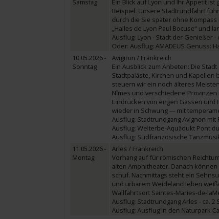
Samstag
Ein Blick auf Lyon und Ihr Appetit is
Beispiel. Unsere Stadtrundfahrt führ
durch die Sie später ohne Kompass 
„Halles de Lyon Paul Bocuse“ und l
Ausflug: Lyon - Stadt der Genießer - ca
Oder: Ausflug: AMADEUS Genuss: Halle
10.05.2026 -
Avignon / Frankreich
Sonntag
Ein Ausblick zum Anbeten: Die Stadt 
Stadtpaläste, Kirchen und Kapellen 
steuern wir ein noch älteres Meiste
Nîmes und verschiedene Provinzen mi
Eindrücken von engen Gassen und 
wieder in Schwung — mit temperamen
Ausflug: Stadtrundgang Avignon mit Pa
Ausflug: Welterbe-Aquädukt Pont du G
Ausflug: Südfranzösische Tanzmusik 
11.05.2026 -
Arles / Frankreich
Montag
Vorhang auf für römischen Reichtum
alten Amphitheater. Danach können 
schuf. Nachmittags steht ein Sehnsu
und urbarem Weideland leben weiße 
Wallfahrtsort Saintes-Maries-de-laMe
Ausflug: Stadtrundgang Arles - ca. 2 S
Ausflug: Ausflug in den Naturpark Cam