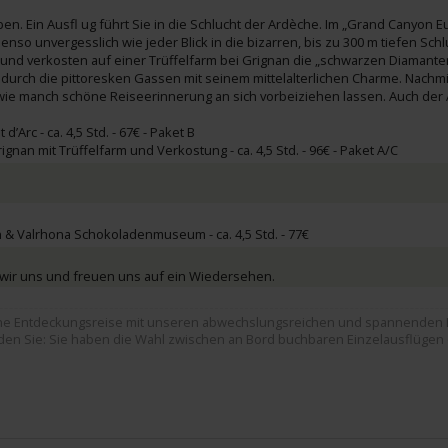
n. Ein Ausfl ug führt Sie in die Schlucht der Ardèche. Im „Grand Canyon Eu
nso unvergesslich wie jeder Blick in die bizarren, bis zu 300 m tiefen Sc
lz und verkosten auf einer Trüffelfarm bei Grignan die „schwarzen Diamant
 durch die pittoresken Gassen mit seinem mittelalterlichen Charme. Nachm
e manch schöne Reiseerinnerung an sich vorbeiziehen lassen. Auch der 
’Arc - ca. 4,5 Std. - 67€ - Paket B
an mit Trüffelfarm und Verkostung - ca. 4,5 Std. - 96€ - Paket A/C
 Valrhona Schokoladenmuseum - ca. 4,5 Std. - 77€
wir uns und freuen uns auf ein Wiedersehen.
liche Entdeckungsreise mit unseren abwechslungsreichen und spannenden 
iden Sie: Sie haben die Wahl zwischen an Bord buchbaren Einzelausflügen 