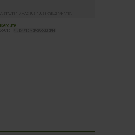
ANSTALTER: AMADEUS FLUSSKREUZFAHRTEN
ROUTE -
KARTE VERGRÖSSERN
adeus Provence - Kabinenbeispiel