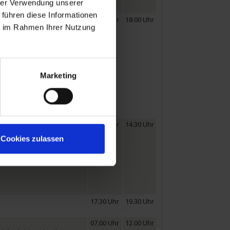
hrer Verwendung unserer
 führen diese Informationen
06.00 Uhr
18.00 Uhr
ie im Rahmen Ihrer Nutzung
s Beaujolais und
reisen Sie multimedial
chein: Ausflug Nr. 1 führt
Wein und Käse
u des Petersdoms als die
Marketing
01.00 Uhr
14.30 Uhr
us erfüllt sich Ihr Traum
Cookies zulassen
ngste Gericht“, jener
cht fehlen. Am Nachmittag
 Cormatin in Ihr Herz. In
17.30 Uhr
19.30 Uhr
07.00 Uhr
12.00 Uhr