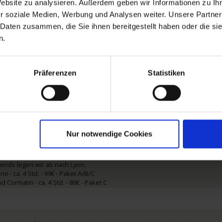
Website zu analysieren. Außerdem geben wir Informationen zu I
ensdinner, bevor wir saôneaufwärts gleiten.
r soziale Medien, Werbung und Analysen weiter. Unsere Partner
 Daten zusammen, die Sie ihnen bereitgestellt haben oder die s
n Mâcon laden wir Sie zu einem Panoramaausflug durch die Weinberge de
rgen und Schlösser, vor Ihnen das „Hameau Duboeuf“. Im Weinerlebnispark 
n.
 Weinanbaus. Nachmittags haben Sie die Wahl zwischen Wein und Heiligens
los, auf dem Sie das mittelalterliche Leben ebenso wie den vorzüglichen 
decken Sie die Klosterruinen der Abtei von Cluny, deren Kirche bis zum Ba
Präferenzen
Statistiken
rk - ca. 3,5 Std. - 101€ - Paket A/B/C
inverkostung - ca. 3,5 Std. - 80€ - Paket B
 - ca. 3,5 Std. - 86€ - Paket C
n Sie erwachen, sind wir bereits in dessen zweitgrößter Stadt. Von hier a
Nur notwendige Cookies
 Weinhauptstadt des Burgunds. Im Museum Hôtel-Dieu erwartet Sie das „Jü
er Weyde. Im Anschluss darf auf einer Weinverkostung ein guter Tropfen ni
e mittelalterliche Kleinstadt Brancion. Danach strömt das Wasserschloss von
ends legen wir ab nach Lyon.
 - ca. 4 Std. - 99€ - Paket A/B/C
d Cormatin - ca. 4 Std. - 86€ - Paket C