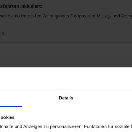
zfahrten inkludiert:
ißweine aus den besten Weinregionen Europas zum Mittag- und Abe
ung
e
Leistungen
Reisedokumente
weitere Ter
Details
26 bis zum 13.05.2026
Cookies
nhalte und Anzeigen zu personalisieren, Funktionen für soziale
r Gastronomie — und zu Ihrer Genussreise. Nach der Einschiffung stoßen 