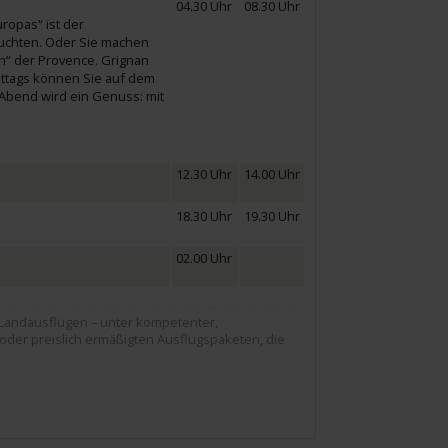
04.30 Uhr
08.30 Uhr
ropas“ ist der
hluchten. Oder Sie machen
en“ der Provence. Grignan
ittags können Sie auf dem
Abend wird ein Genuss: mit
12.30 Uhr
14.00 Uhr
18.30 Uhr
19.30 Uhr
02.00 Uhr
Landausflügen – unter kompetenter,
oder preislich ermäßigten Ausflugspaketen, die