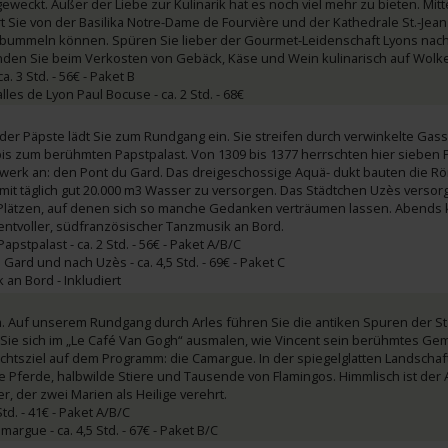
t geweckt. Außer der Liebe zur Kulinarik hat es noch viel mehr zu bieten. Mitt
t Sie von der Basilika Notre-Dame de Fourvière und der Kathedrale St.-Jean 
bummeln können. Spüren Sie lieber der Gourmet-Leidenschaft Lyons nach? 
anden Sie beim Verkosten von Gebäck, Käse und Wein kulinarisch auf Wolk
. 3 Std. - 56€ - Paket B
s de Lyon Paul Bocuse - ca. 2 Std. - 68€
der Päpste lädt Sie zum Rundgang ein. Sie streifen durch verwinkelte Gass
bis zum berühmten Papstpalast. Von 1309 bis 1377 herrschten hier sieben 
rwerk an: den Pont du Gard. Das dreigeschossige Aquä- dukt bauten die Rö
t täglich gut 20.000 m3 Wasser zu versorgen. Das Städtchen Uzès versorg
Plätzen, auf denen sich so manche Gedanken verträumen lassen. Abend
tvoller, südfranzösischer Tanzmusik an Bord.
pstpalast - ca. 2 Std. - 56€ - Paket A/B/C
ard und nach Uzès - ca. 4,5 Std. - 69€ - Paket C
an Bord - Inkludiert
. Auf unserem Rundgang durch Arles führen Sie die antiken Spuren der Sta
Sie sich im „Le Café Van Gogh“ ausmalen, wie Vincent sein berühmtes Ge
chtsziel auf dem Programm: die Camargue. In der spiegelglatten Landscha
Pferde, halbwilde Stiere und Tausende von Flamingos. Himmlisch ist der 
r, der zwei Marien als Heilige verehrt.
td. - 41€ - Paket A/B/C
argue - ca. 4,5 Std. - 67€ - Paket B/C