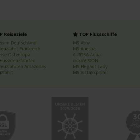
 Reiseziele
TOP Flussschiffe
eisen Deutschland
MS Alina
reuzfahrt Frankreich
MS Anesha
eise Osteuropa
A-ROSA Aqua
Flusskreuzfahrten
nickoVISION
kreuzfahrten Amazonas
MS Elegant Lady
uzfahrt
MS VistaExplorer