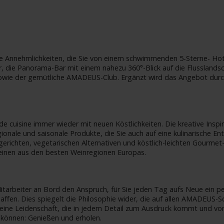
le Annehmlichkeiten, die Sie von einem schwimmenden 5-Sterne- Ho
 die Panorama-Bar mit einem nahezu 360°-Blick auf die Flusslandsc
 sowie der gemütliche AMADEUS-Club. Ergänzt wird das Angebot dur
de cuisine immer wieder mit neuen Köstlichkeiten. Die kreative Ins
onale und saisonale Produkte, die Sie auch auf eine kulinarische En
gerichten, vegetarischen Alternativen und köstlich-leichten Gourmet
inen aus den besten Weinregionen Europas.
 Mitarbeiter an Bord den Anspruch, für Sie jeden Tag aufs Neue ein
fen. Dies spiegelt die Philosophie wider, die auf allen AMADEUS-Sch
t eine Leidenschaft, die in jedem Detail zum Ausdruck kommt und v
 können: Genießen und erholen.