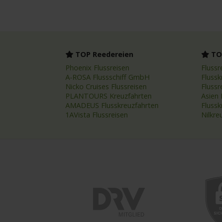
TOP Reedereien
TOP
Phoenix Flussreisen
Flussr
A-ROSA Flussschiff GmbH
Flussk
Nicko Cruises Flussreisen
Flussr
PLANTOURS Kreuzfahrten
Asien 
AMADEUS Flusskreuzfahrten
Fluss
1AVista Flussreisen
Nilkre