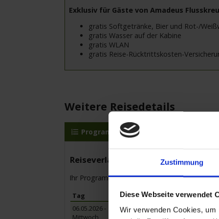
Exklusiv für Gäste von Amadeus Flusskreu
gratis Softgetränke, Bier und Rot-/We
gratis Wasser auf der Kabine
gratis WLAN
gratis Reise-Rücktrittskosten-Versicher
Weitere Reisedetails
Programm
MS Amadeus Provenc
Reiseverlauf
Zustimmung
Ihr Programm für die Kreuzfahrt vom 06.05.20
Diese Webseite verwendet 
Tag
Hafen
06.05.2026 -
Lyon / Frankreich
Wir verwenden Cookies, um I
Mittwoch
Willkommen in der Welthauptstadt de