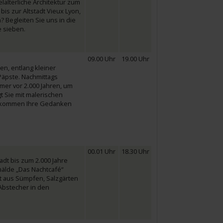
elalterliche Architektur zum
bis zur Altstadt Vieux Lyon,
Begleiten Sie uns in die
e sieben.
09.00 Uhr
19.00 Uhr
en, entlang kleiner
Päpste. Nachmittags
mer vor 2.000 Jahren, um
t Sie mit malerischen
s kommen Ihre Gedanken
00.01 Uhr
18.30 Uhr
dt bis zum 2.000 Jahre
mälde „Das Nachtcafé“
ft aus Sümpfen, Salzgärten
Abstecher in den