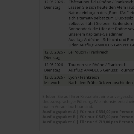
12.05.2026 -
Châteauneuf-du-Rhône / Frankreich
Dienstag
Lassen Sie sich heute den Atem raube
Natursteinbogen des „Pont d’Arc“ ebe
sich alternativ selbst zum Glückspi
selbst verführt Sie beim Schlendern
Sonnendeck die Ufer der Rhône sowi
unserem Kapitäns-Galadinner.
Ausflug: Ardèche – Schlucht und Pont d
Oder: Ausflug: AMADEUS Genuss: Grign
12.05.2026 -
Le Pouzin / Frankreich
Dienstag
12.05.2026 -
Tournon-sur-Rhône / Frankreich
Dienstag
Ausflug: AMADEUS Genuss: Tournon &
13.05.2026 -
Lyon / Frankreich
Mittwoch
Nach dem Frühstück verabschieden 
Erleben Sie auf Ihrer Kreuzfahrt eine unvergess
deutschsprachiger Führung. Wie intensiv, entsche
nur im Voraus buchbar sind.
Ausflugspaket A | für nur € 334,00 pro Person
Ausflugspaket B | für nur € 547,00 pro Person
Ausflugspaket C | für nur € 719,00 pro Person