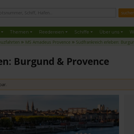
Themen
Reedereien
Schiffe
Über uns
W
euzfahrten
MS Amadeus Provence
Südfrankreich erleben: Burg
en: Burgund & Provence
bar.