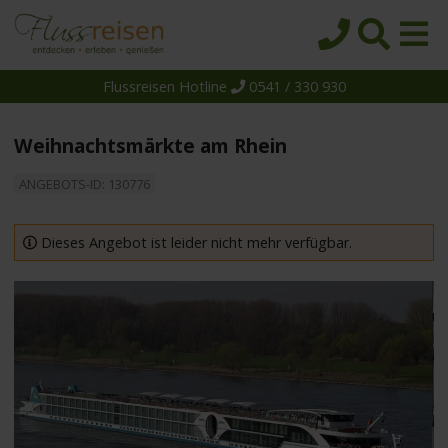
Flussreisen Hotline
0541 / 330 930
Startseite
Top-Angebote
Weihnachtsmärkte am Rhein
Reiseziele
ANGEBOTS-ID: 130776
Themen
Reedereien
Dieses Angebot ist leider nicht mehr verfügbar.
Schiffe
Über uns
Wissen
Suche