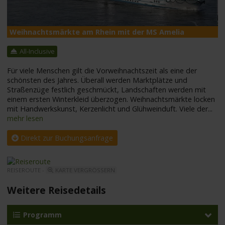
Weihnachtsmärkte am Rhein mit der MS Amelia
M
All-Inclusive
Für viele Menschen gilt die Vorweihnachtszeit als eine der
schönsten des Jahres. Überall werden Marktplätze und
Straßenzüge festlich geschmückt, Landschaften werden mit
einem ersten Winterkleid überzogen. Weihnachtsmärkte locken
mit Handwerkskunst, Kerzenlicht und Glühweinduft. Viele der
...
mehr lesen
Direkt zur Buchungsanfrage
REISEROUTE -
KARTE VERGRÖSSERN
Weitere Reisedetails
Programm