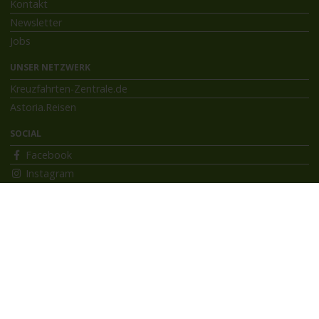
Kontakt
Newsletter
Jobs
UNSER NETZWERK
Kreuzfahrten-Zentrale.de
Astoria.Reisen
SOCIAL
Facebook
Instagram
INFORMATIONEN
Bildnachweise
Impressum
AGB
Datenschutzerklärung
Reiseversicherung