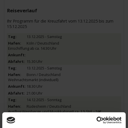
Reiseverlauf
Ihr Programm für die Kreuzfahrt vom 13.12.2025 bis zum
15.12.2025
13.12.2025 - Samstag
Köln / Deutschland
Einschiffung ab ca. 14:30 Uhr
15.30 Uhr
13.12.2025 - Samstag
Bonn / Deutschland
Weihnachtsmarkt (individuell)
18.30 Uhr
21.00 Uhr
14.12.2025 - Sonntag
Rüdesheim / Deutschland
Ausflug:Weinberge und Musikkabinett ca. 1,5 Std. - 24€
Kreuzen auf dem Rhein
Loreley - Passage -