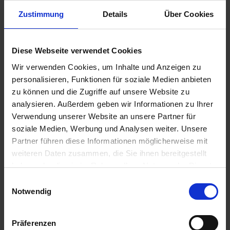
09.00 Uhr
15.00 Uhr
Zustimmung
Details
Über Cookies
14.12.2025 - Sonntag
Koblenz / Deutschland
Weihnachtsmarkt (individuell)
Diese Webseite verwendet Cookies
19.00 Uhr
Wir verwenden Cookies, um Inhalte und Anzeigen zu
personalisieren, Funktionen für soziale Medien anbieten
15.12.2025 - Montag
zu können und die Zugriffe auf unsere Website zu
Koblenz / Deutschland
analysieren. Außerdem geben wir Informationen zu Ihrer
Verwendung unserer Website an unsere Partner für
04.00 Uhr
soziale Medien, Werbung und Analysen weiter. Unsere
15.12.2025 - Montag
Köln / Deutschland
Partner führen diese Informationen möglicherweise mit
Ausschiffung bis ca. 10:00 Uhr
weiteren Daten zusammen, die Sie ihnen bereitgestellt
09.00 Uhr
haben oder die sie im Rahmen Ihrer Nutzung der Dienste
gesammelt haben.
Einwilligungsauswahl
Notwendig
Sie können ganz bequem von zu Hause die gewünschten
Ausflüge online unter "Mein Phoenix" buchen. Die angegebenen
ca. Preise (Preisänderungen möglich) sind in Euro und pro Person.
Sofern eine E-Mail-Adresse in Ihrer Buchung vermerkt ist,
Präferenzen