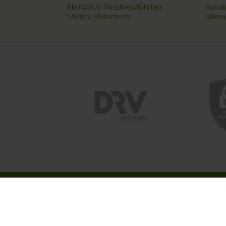
AMADEUS Flusskreuzfahrten
Fluss
1AVista Flussreisen
Nilkre
ÜBER ASTORIA
UNSER
Das Reisebüro
Kreuzf
Unser Team
Astori