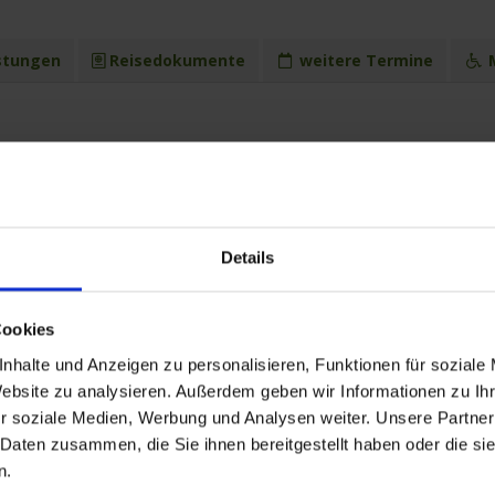
stungen
Reisedokumente
weitere Termine
M
26 bis zum 31.07.2026
land
ca. 14:30 Uhr
Details
 Deutschland
ang
 Deutschland
Cookies
schland
nhalte und Anzeigen zu personalisieren, Funktionen für soziale
 zu Fuß ca. 1,5 Std. - 18€
Website zu analysieren. Außerdem geben wir Informationen zu I
chland
r soziale Medien, Werbung und Analysen weiter. Unsere Partner
 Daten zusammen, die Sie ihnen bereitgestellt haben oder die s
eutschland
ische Zeitreise mit Weinkostprobe - ca. 1,5 Std. - 29€
n.
eutschland