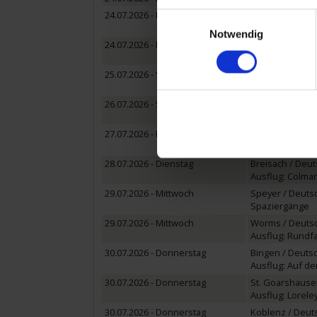
24.07.2026 - Freitag
Mannheim / De
Einwilligungsauswahl
Ausflug: Heidelb
Notwendig
24.07.2026 - Freitag
Speyer / Deuts
Ausflug: Speyer 
25.07.2026 - Samstag
Kehl (Straßburg
Ausflug: Straßbu
26.07.2026 - Sonntag
Basel / Schweiz
Ausflug: Basel - 
27.07.2026 - Montag
Basel / Schweiz
Ausflug: Luzern,
28.07.2026 - Dienstag
Breisach / Deu
Ausflug: Colmar -
29.07.2026 - Mittwoch
Speyer / Deuts
Spaziergänge
29.07.2026 - Mittwoch
Worms / Deuts
Ausflug: Rundfa
30.07.2026 - Donnerstag
Bingen / Deuts
Ausflug: Auf den
30.07.2026 - Donnerstag
St. Goarshause
Ausflug: Loreley 
30.07.2026 - Donnerstag
Koblenz / Deut