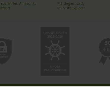
kreuzfahrten Amazonas
MS Elegant Lady
uzfahrt
MS VistaExplorer
 NETZWERK
SOCIAL
ahrten-Zentrale.de
Facebook
a.Reisen
Instagram