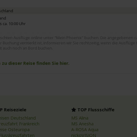
schland
land
s ca. 10:00 Uhr
hten Ausflüge online unter "Mein Phoenix" buchen. Die angegebenen ca. 
 Buchung vermerkt ist, informieren wir Sie rechtzeitig, wenn die Ausflüge 
it auch noch an Bord buchen.
u dieser Reise finden Sie hier.
 Reiseziele
TOP Flussschiffe
eisen Deutschland
MS Alina
reuzfahrt Frankreich
MS Anesha
eise Osteuropa
A-ROSA Aqua
Flusskreuzfahrten
nickoVISION