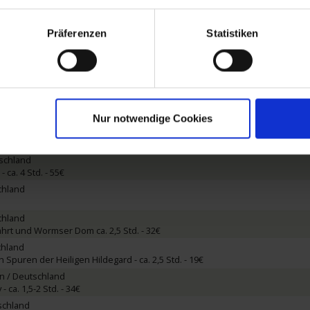
utschland
erg und Schloss - ca. 4,5 Std. - 62€
Präferenzen
Statistiken
chland
zu Fuß - ca. 2 Std. - 19€
) / Deutschland
rg mit Bootsfahrt - ca. 4 Std. - 69€
ca. 3 Std. - 61€
Nur notwendige Cookies
 Vierwaldstättersee & Seelisberg - ca. 9,5 Std. mit Lunchbox - 139€
tschland
 ca. 4 Std. - 55€
chland
chland
hrt und Wormser Dom ca. 2,5 Std. - 32€
chland
 Spuren der Heiligen Hildegard - ca. 2,5 Std. - 19€
n / Deutschland
- ca. 1,5-2 Std. - 34€
schland