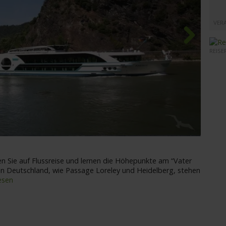
VER
REISE
Next
MS An
n Sie auf Flussreise und lernen die Höhepunkte am “Vater
 in Deutschland, wie Passage Loreley und Heidelberg, stehen
esen