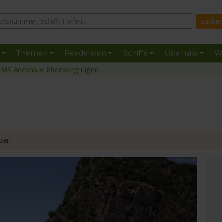
Themen
Reedereien
Schiffe
Über uns
W
MS Anesha
Rheinvergnügen
bar.