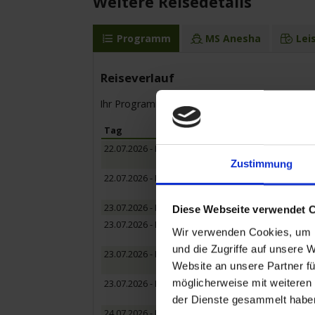
Weitere Reisedetails
Programm
MS Anesha
Lei
Reiseverlauf
Ihr Programm für die Kreuzfahrt vom 22.07.20
Tag
Hafen
22.07.2026 - Mittwoch
Köln / Deutsch
Einschiffung ab 
Zustimmung
22.07.2026 - Mittwoch
Königswinter /
Abendspazierg
23.07.2026 - Donnerstag
Königswinter /
Diese Webseite verwendet 
23.07.2026 - Donnerstag
Boppard / Deut
Wir verwenden Cookies, um I
Ausflug: Boppard
und die Zugriffe auf unsere 
23.07.2026 - Donnerstag
Loreley / Deuts
Website an unsere Partner fü
- Passage -
möglicherweise mit weiteren
23.07.2026 - Donnerstag
Rüdesheim / D
Ausflug: Musikal
der Dienste gesammelt habe
24.07.2026 - Freitag
Rüdesheim / D