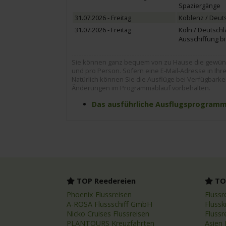
Spaziergänge
31.07.2026 - Freitag
Koblenz / Deut
31.07.2026 - Freitag
Köln / Deutsch
Ausschiffung bi
Sie können ganz bequem von zu Hause die gewünsc
und pro Person. Sofern eine E-Mail-Adresse in Ihrer
Natürlich können Sie die Ausflüge bei Verfügbarke
Änderungen im Programmablauf vorbehalten.
Das ausführliche Ausflugsprogramm z
TOP Reedereien
TOP
Phoenix Flussreisen
Flussr
A-ROSA Flussschiff GmbH
Flussk
Nicko Cruises Flussreisen
Flussr
PLANTOURS Kreuzfahrten
Asien 