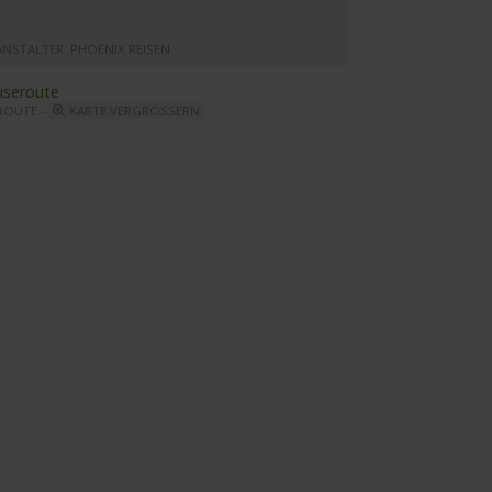
ANSTALTER: PHOENIX REISEN
ROUTE -
KARTE VERGRÖSSERN
esha - Reiseleitung & Boutique