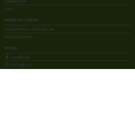
Newsletter
Jobs
UNSER NETZWERK
Kreuzfahrten-Zentrale.de
Astoria.Reisen
SOCIAL
Facebook
Instagram
INFORMATIONEN
Bildnachweise
Impressum
AGB
Datenschutzerklärung
Reiseversicherung