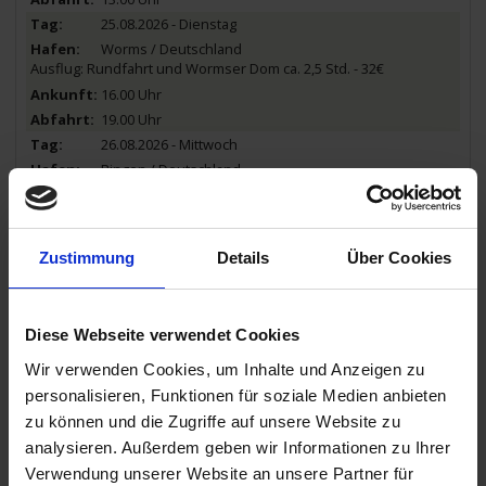
25.08.2026 - Dienstag
Worms / Deutschland
Ausflug: Rundfahrt und Wormser Dom ca. 2,5 Std. - 32€
16.00 Uhr
19.00 Uhr
26.08.2026 - Mittwoch
Bingen / Deutschland
Ausflug: Auf den Spuren der Heiligen Hildegard - ca. 2,5 Std. - 19€
00.30 Uhr
12.00 Uhr
Zustimmung
Details
Über Cookies
26.08.2026 - Mittwoch
St. Goarshausen / Deutschland
Ausflug: Loreley - ca. 1,5-2 Std. - 34€
13.30 Uhr
Diese Webseite verwendet Cookies
17.30 Uhr
Wir verwenden Cookies, um Inhalte und Anzeigen zu
26.08.2026 - Mittwoch
personalisieren, Funktionen für soziale Medien anbieten
Koblenz / Deutschland
zu können und die Zugriffe auf unsere Website zu
Spaziergänge
analysieren. Außerdem geben wir Informationen zu Ihrer
19.30 Uhr
Verwendung unserer Website an unsere Partner für