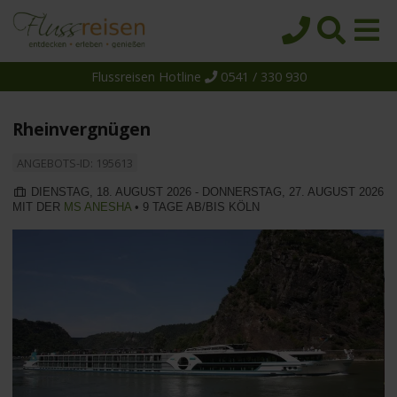
Flussreisen Hotline
0541 / 330 930
Startseite
Top-Angebote
Rheinvergnügen
Reiseziele
ANGEBOTS-ID: 195613
Themen
DIENSTAG, 18. AUGUST 2026 - DONNERSTAG, 27. AUGUST 2026
MIT DER
MS ANESHA
• 9 TAGE AB/BIS KÖLN
Reedereien
Schiffe
Über uns
Wissen
Suche