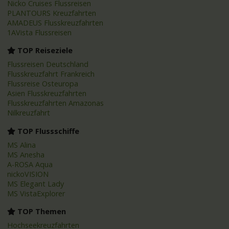
Nicko Cruises Flussreisen
PLANTOURS Kreuzfahrten
AMADEUS Flusskreuzfahrten
1AVista Flussreisen
TOP Reiseziele
Flussreisen Deutschland
Flusskreuzfahrt Frankreich
Flussreise Osteuropa
Asien Flusskreuzfahrten
Flusskreuzfahrten Amazonas
Nilkreuzfahrt
TOP Flussschiffe
MS Alina
MS Anesha
A-ROSA Aqua
nickoVISION
MS Elegant Lady
MS VistaExplorer
TOP Themen
Hochseekreuzfahrten