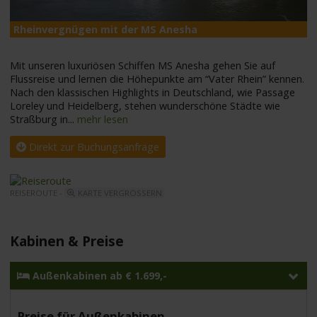
Rheinvergnügen mit der MS Anesha
M
Mit unseren luxuriösen Schiffen MS Anesha gehen Sie auf
Flussreise und lernen die Höhepunkte am “Vater Rhein” kennen.
Nach den klassischen Highlights in Deutschland, wie Passage
Loreley und Heidelberg, stehen wunderschöne Städte wie
Straßburg in
...
mehr lesen
Direkt zur Buchungsanfrage
REISEROUTE -
KARTE VERGRÖSSERN
Kabinen & Preise
Außenkabinen ab € 1.699,-
Preise für Außenkabinen