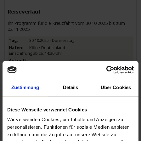
Reiseverlauf
Ihr Programm für die Kreuzfahrt vom 30.10.2025 bis zum
02.11.2025
30.10.2025 - Donnerstag
Köln / Deutschland
Einschiffung ab ca. 14:30 Uhr
15.30 Uhr
31.10.2025 - Freitag
Amsterdam / Niederlande
Zustimmung
Details
Über Cookies
09.30 Uhr
23.30 Uhr
01.11.2025 - Samstag
Diese Webseite verwendet Cookies
Nijmegen / Niederlande
09.00 Uhr
Wir verwenden Cookies, um Inhalte und Anzeigen zu
15.00 Uhr
personalisieren, Funktionen für soziale Medien anbieten
02.11.2025 - Sonntag
zu können und die Zugriffe auf unsere Website zu
Köln / Deutschland