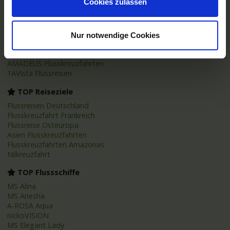
Cookies zulassen
TOP Reedereien
Phoenix Flussreisen
A-ROSA Flussschiff GmbH
Nur notwendige Cookies
Nicko Cruises Flussreisen
PLANTOURS Kreuzfahrten
AMADEUS Flusskreuzfahrten
1AVista Flussreisen
TOP Reiseziele
Flussreisen Deutschland
Flusskreuzfahrt Frankreich
Flussreise Osteuropa
Asien Flusskreuzfahrten
Flusskreuzfahrten Amazonas
Nilkreuzfahrt
TOP Flussschiffe
MS Alina
MS Anesha
A-ROSA Aqua
nickoVISION
MS Elegant Lady