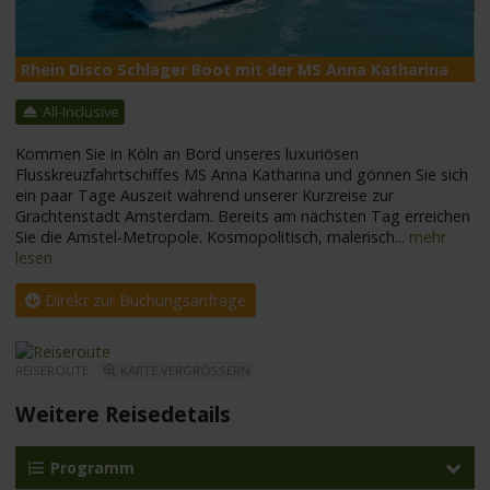
Rhein Disco Schlager Boot mit der MS Anna Katharina
M
All-Inclusive
Kommen Sie in Köln an Bord unseres luxuriösen
Flusskreuzfahrtschiffes MS Anna Katharina und gönnen Sie sich
ein paar Tage Auszeit während unserer Kurzreise zur
Grachtenstadt Amsterdam. Bereits am nächsten Tag erreichen
Sie die Amstel-Metropole. Kosmopolitisch, malerisch
...
mehr
lesen
Direkt zur Buchungsanfrage
REISEROUTE -
KARTE VERGRÖSSERN
Weitere Reisedetails
Programm