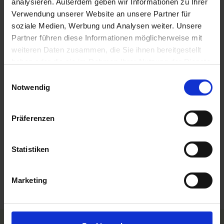
analysieren. Außerdem geben wir Informationen zu Ihrer
Ausschiffung bis ca. 10:00 Uhr
Verwendung unserer Website an unsere Partner für
09.00 Uhr
soziale Medien, Werbung und Analysen weiter. Unsere
Partner führen diese Informationen möglicherweise mit
weiteren Daten zusammen, die Sie ihnen bereitgestellt
Änderungen im Programmablauf vorbehalten
haben oder die sie im Rahmen Ihrer Nutzung der Dienste
Einschiffungs- und Ausschiffungszeit unter Vorbehalt. Die
endgültigen Zeiten erhalten Sie mit Ihren Reiseunterlagen ca. 3
gesammelt haben.
Einwilligungsauswahl
Wochen vor Reisebeginn.
Notwendig
MS Anna Katharina
Präferenzen
Leistungen
Reisedokumente
Statistiken
Mobilität
Marketing