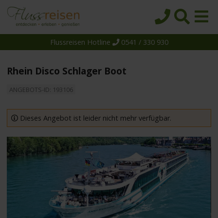
Flussreisen Hotline
0541 / 330 930
Startseite
Top-Angebote
Rhein Disco Schlager Boot
Reiseziele
ANGEBOTS-ID: 193106
Themen
Reedereien
Dieses Angebot ist leider nicht mehr verfügbar.
Schiffe
Über uns
Wissen
Suche