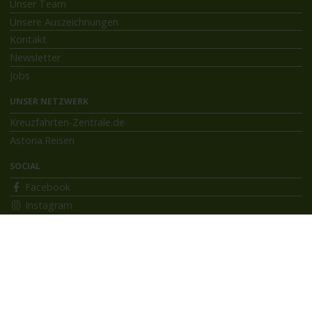
Unser Team
Unsere Auszeichnungen
Kontakt
Newsletter
Jobs
UNSER NETZWERK
Kreuzfahrten-Zentrale.de
Astoria.Reisen
SOCIAL
Facebook
Instagram
INFORMATIONEN
Bildnachweise
Impressum
AGB
Datenschutzerklärung