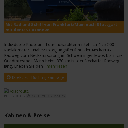
Mit Rad und Schiff von Frankfurt/Main nach Stuttgart
M
mit der MS Casanova
Individuelle Radtour - Tourencharakter mittel - ca. 175-200
Radkilometer - Nahezu steigungsfrei führt der Neckartal-
Radweg vom Neckarursprung im Schwenninger Moos bis in die
Quadratestadt Mann-heim. 370 km ist der Neckartal-Radweg
lang. Erleben Sie den
...
mehr lesen
Direkt zur Buchungsanfrage
REISEROUTE -
KARTE VERGRÖSSERN
Kabinen & Preise