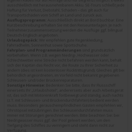
ausschließlich mit herausnehmbarem Akku. SE-Tours schließt jede
Haftung für Verlust, Diebstahl, Schäden – das gilt auch für
Transportschäden vom Schiff an Land und zurück aus.
Ausflugsprogramm:
Ausschließlich direkt an Bord buchbar. Eine
Kurzbeschreibung erhalten Sie mit den Reiseunterlagen. Je nach
Teilnehmerzusammensetzung werden die Ausflüge ggf. bilingual
Deutsch-Englisch angeboten.
Urlaubsgepäck:
Wir empfehlen gute Regenkleidung,
Fahrradhelm, Sonnenhut sowie Sportschuhe.
Fahrplan- und Programmänderungen
sind grundsätzlich
vorbehalten. Wenn z.B. wegen Niedrig-, Hochwasser oder
Schlechtwetter eine Strecke nicht befahren werden kann, behält
sich der Kapitän das Recht vor, die Route zu Ihrer Sicherheit zu
ändern (dies ist kein kostenloser Rücktrittsgrund). Gleiches gilt bei
behördlich angeordneten, im Vorfeld nicht bekannt gegebenen
Schleusen- und/oder Brückenreparaturen.
Sonstige Hinweise:
Bedenken Sie bitte, dass Ihr Flussschiff
einerseits Ihr „Urlaubshotel“, andererseits aber auch Arbeitsgerät
ist, das sich mit Motorenkraft fortbewegt und ständig, auch nachts
(z.T. mit Schleusen- und Brückendurchfahrten) bedient werden
muss. Besonders geräuschempfindlichen Gästen empfehlen wir,
Ohrstöpsel mitzubringen. Bei Schleusendurchfahrten muss
immer mit Störungen gerechnet werden. Bitte beachten Sie: bei
Niedrigwasser muss ggf. der Pool geleert werden, um den
Tiefgang des Schiffes zu verringern und steht dann nicht zur
Verfügung.