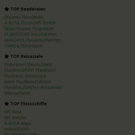
TOP Reedereien
Phoenix Flussreisen
A-ROSA Flussschiff GmbH
Nicko Cruises Flussreisen
PLANTOURS Kreuzfahrten
AMADEUS Flusskreuzfahrten
1AVista Flussreisen
TOP Reiseziele
Flussreisen Deutschland
Flusskreuzfahrt Frankreich
Flussreise Osteuropa
Asien Flusskreuzfahrten
Flusskreuzfahrten Amazonas
Nilkreuzfahrt
TOP Flussschiffe
MS Alina
MS Anesha
A-ROSA Aqua
nickoVISION
MS Elegant Lady