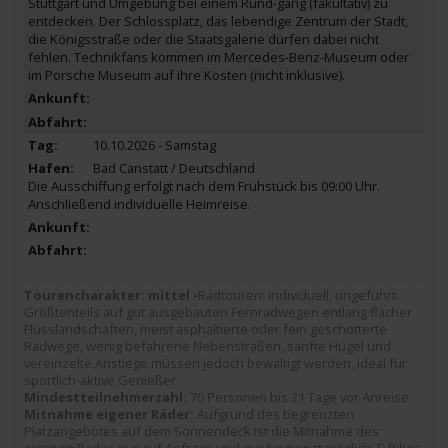
Stuttgart und Umgebung bei einem Rund-gang (fakultativ) zu
entdecken. Der Schlossplatz, das lebendige Zentrum der Stadt,
die Königsstraße oder die Staatsgalerie dürfen dabei nicht
fehlen. Technikfans kommen im Mercedes-Benz-Museum oder
im Porsche Museum auf ihre Kosten (nicht inklusive).
10.10.2026 - Samstag
Bad Canstatt / Deutschland
Die Ausschiffung erfolgt nach dem Frühstück bis 09:00 Uhr.
Anschließend individuelle Heimreise.
Tourencharakter: mittel -
Radtouren: individuell, ungeführt.
Größtenteils auf gut ausgebauten Fernradwegen entlang flacher
Flusslandschaften, meist asphaltierte oder fein geschotterte
Radwege, wenig befahrene Nebenstraßen, sanfte Hügel und
vereinzelte Anstiege müssen jedoch bewältigt werden, ideal für
sportlich-aktive Genießer
Mindestteilnehmerzahl:
70 Personen bis 21 Tage vor Anreise
Mitnahme eigener Räder:
Aufgrund des begrenzten
Platzangebotes auf dem Sonnendeck ist die Mitnahme des
eigenen Rades nur auf Anfrage und nur begrenzt möglich. E-Bikes