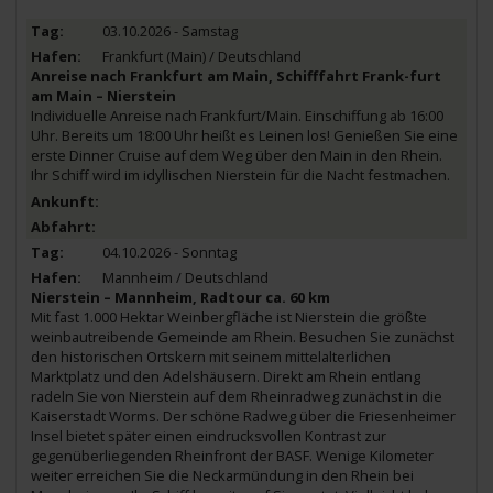
03.10.2026 - Samstag
Frankfurt (Main) / Deutschland
Anreise nach Frankfurt am Main, Schifffahrt Frank-furt
am Main – Nierstein
Individuelle Anreise nach Frankfurt/Main. Einschiffung ab 16:00
Uhr. Bereits um 18:00 Uhr heißt es Leinen los! Genießen Sie eine
erste Dinner Cruise auf dem Weg über den Main in den Rhein.
Ihr Schiff wird im idyllischen Nierstein für die Nacht festmachen.
04.10.2026 - Sonntag
Mannheim / Deutschland
Nierstein – Mannheim, Radtour ca. 60 km
Mit fast 1.000 Hektar Weinbergfläche ist Nierstein die größte
weinbautreibende Gemeinde am Rhein. Besuchen Sie zunächst
den historischen Ortskern mit seinem mittelalterlichen
Marktplatz und den Adelshäusern. Direkt am Rhein entlang
radeln Sie von Nierstein auf dem Rheinradweg zunächst in die
Kaiserstadt Worms. Der schöne Radweg über die Friesenheimer
Insel bietet später einen eindrucksvollen Kontrast zur
gegenüberliegenden Rheinfront der BASF. Wenige Kilometer
weiter erreichen Sie die Neckarmündung in den Rhein bei