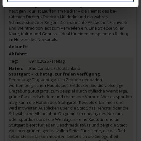
schaften und gemütlichen Einkehrmöglichkeiten locken. Ziel der
heutigen Tour ist Lauffen am Neckar – die Heimat des be-
rühmten Dichters Friedrich Hölderlin und ein wahres
Schmuckstück der Region. Die charmante Altstadt mit Fachwerk
und Weintradition lädt zum Verweilen ein. Eine Strecke voller
Natur, Kultur und Genuss – ideal für einen entspannten Radtag
im Herzen des Neckartals.
09.10.2026 - Freitag
Bad Canstatt / Deutschland
Stuttgart – Ruhetag, zur freien Verfügung
Der heutige Tag steht ganz im Zeichen der baden-
württembergischen Hauptstadt. Entdecken Sie die vielseitige
Umgebung Stuttgarts, zum Beispiel durch idyllische Weinberge,
grüne Parklandschaften und charmante Vororte. Wer es sportlich
mag, kann die Höhen des Stuttgarter Kessels erklimmen und
wird mit weiten Ausblicken über die Stadt, das Remstal oder die
Schwäbische Alb belohnt. Ob gemütlich entlang des Neckars
oder sportlich durch die Weinlagen – eine Radtour rund um
Stuttgart bietet für jeden Geschmack etwas und zeigt die Stadt
von ihrer grünen, genussvollen Seite. Für all jene, die das Rad
lieber stehen lassen möchten, bietet sich die Gelegenheit,