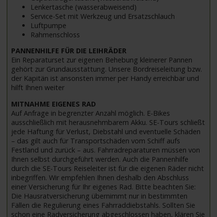
Lenkertasche (wasserabweisend)
Service-Set mit Werkzeug und Ersatzschlauch
Luftpumpe
Rahmenschloss
PANNENHILFE FÜR DIE LEIHRÄDER
Ein Reparaturset zur eigenen Behebung kleinerer Pannen
gehört zur Grundausstattung. Unsere Bordreiseleitung bzw.
der Kapitän ist ansonsten immer per Handy erreichbar und
hilft Ihnen weiter
MITNAHME EIGENES RAD
Auf Anfrage in begrenzter Anzahl möglich. E-Bikes
ausschließlich mit herausnehmbarem Akku. SE-Tours schließt
jede Haftung für Verlust, Diebstahl und eventuelle Schäden
– das gilt auch für Transportschäden vom Schiff aufs
Festland und zurück – aus. Fahrradreparaturen müssen von
Ihnen selbst durchgeführt werden. Auch die Pannenhilfe
durch die SE-Tours Reiseleiter ist für die eigenen Räder nicht
inbegriffen. Wir empfehlen Ihnen deshalb den Abschluss
einer Versicherung für Ihr eigenes Rad. Bitte beachten Sie:
Die Hausratversicherung übernimmt nur in bestimmten
Fällen die Regulierung eines Fahrraddiebstahls. Sollten Sie
schon eine Radversicherung abgeschlossen haben, klären Sie