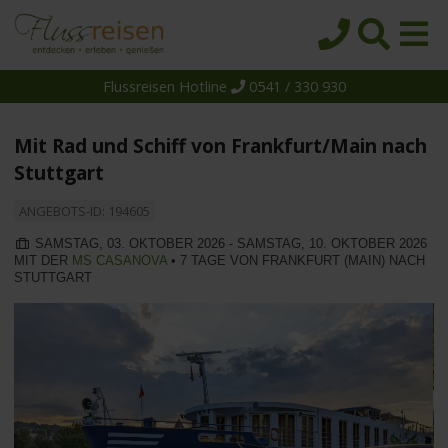
Flussreisen Hotline
0541 / 330 930
Startseite
Top-Angebote
Mit Rad und Schiff von Frankfurt/Main nach
Reiseziele
Stuttgart
Themen
ANGEBOTS-ID: 194605
Reedereien
SAMSTAG, 03. OKTOBER 2026 - SAMSTAG, 10. OKTOBER 2026
MIT DER
MS CASANOVA
• 7 TAGE VON FRANKFURT (MAIN) NACH
Schiffe
STUTTGART
Über uns
Wissen
Suche