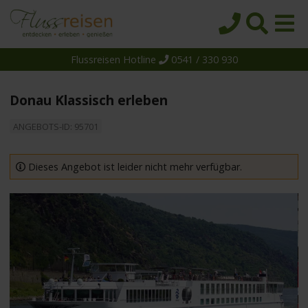
Flussreisen Hotline
0541 / 330 930
Startseite
Top-Angebote
Donau Klassisch erleben
Reiseziele
ANGEBOTS-ID: 95701
Themen
Reedereien
Dieses Angebot ist leider nicht mehr verfügbar.
Schiffe
Über uns
Wissen
Suche