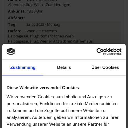
Abendausflug: Wien - Zum Heurigen
18.30 Uhr
23.06.2025 - Montag
Wien / Österreich
Halbtagesausflug: Romantisches Wien
Halbtagesausflug: Wiener Altstadt mit Kaffeehaus
19.00 Uhr
24.06.2025 - Dienstag
Zustimmung
Details
Über Cookies
Budapest / Ungarn
Halbtagesausflug: Budapest – Gesichter einer Stadt
Abendausflug: Lichterfahrt Budapest
12.00 Uhr
Diese Webseite verwendet Cookies
Wir verwenden Cookies, um Inhalte und Anzeigen zu
25.06.2025 - Mittwoch
personalisieren, Funktionen für soziale Medien anbieten
Budapest / Ungarn
Halbtagesausflug: Ungarische Puszta Tanycsárda
zu können und die Zugriffe auf unsere Website zu
analysieren. Außerdem geben wir Informationen zu Ihrer
18.00 Uhr
Verwendung unserer Website an unsere Partner für