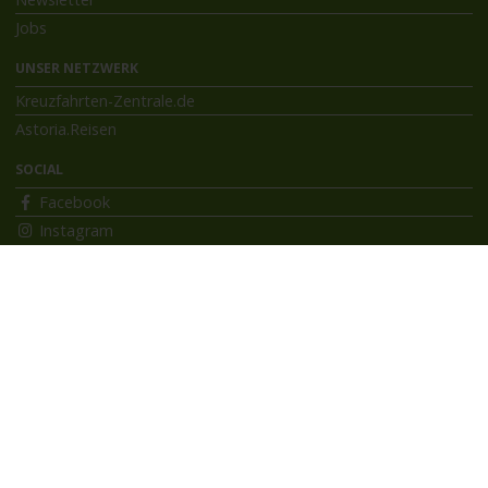
Jobs
UNSER NETZWERK
Kreuzfahrten-Zentrale.de
Astoria.Reisen
SOCIAL
Facebook
Instagram
INFORMATIONEN
Bildnachweise
Impressum
AGB
Datenschutzerklärung
Reiseversicherung