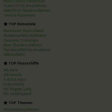
Nicko Cruises Flussreisen
PLANTOURS Kreuzfahrten
AMADEUS Flusskreuzfahrten
1AVista Flussreisen
TOP Reiseziele
Flussreisen Deutschland
Flusskreuzfahrt Frankreich
Flussreise Osteuropa
Asien Flusskreuzfahrten
Flusskreuzfahrten Amazonas
Nilkreuzfahrt
TOP Flussschiffe
MS Alina
MS Anesha
A-ROSA Aqua
nickoVISION
MS Elegant Lady
MS VistaExplorer
TOP Themen
Hochseekreuzfahrten