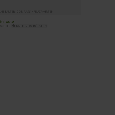
ANSTALTER: COMPASS KREUZFAHRTEN
ROUTE -
KARTE VERGRÖSSERN
mpass Opera - Bar