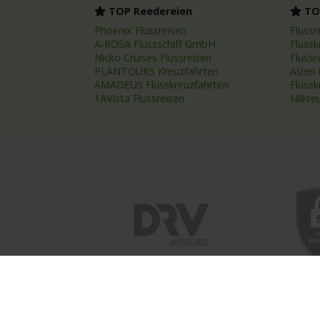
TOP Reedereien
TOP
Phoenix Flussreisen
Flussr
A-ROSA Flussschiff GmbH
Flussk
Nicko Cruises Flussreisen
Flussr
PLANTOURS Kreuzfahrten
Asien 
AMADEUS Flusskreuzfahrten
Fluss
1AVista Flussreisen
Nilkre