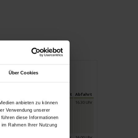
e
Mobilität
Über Cookies
Ankunft
Abfahrt
16.30 Uhr
 Medien anbieten zu können
hrer Verwendung unserer
es bereits „Leinen los“
 führen diese Informationen
eck aus das erste
in, bevor Sie im Anschluss
ie im Rahmen Ihrer Nutzung
OMPASS OPERA.
09.00 Uhr
16.00 Uhr