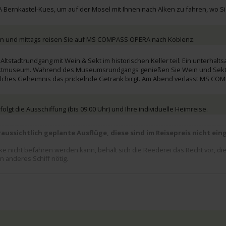
Bernkastel-Kues, um auf der Mosel mit Ihnen nach Alken zu fahren, wo Si
ken und mittags reisen Sie auf MS COMPASS OPERA nach Koblenz.
tstadtrundgang mit Wein & Sekt im historischen Keller teil. Ein unterhalt
 Sektmuseum. Während des Museumsrundgangs genießen Sie Wein und Sek
elches Geheimnis das prickelnde Getränk birgt. Am Abend verlässt MS C
olgt die Ausschiffung (bis 09:00 Uhr) und Ihre individuelle Heimreise.
raussichtlich geplante Ausflüge, diese sind im Reisepreis nicht ein
 nicht befahren werden kann, behält sich die Reederei das Recht vor, die
 anderes Schiff nötig.