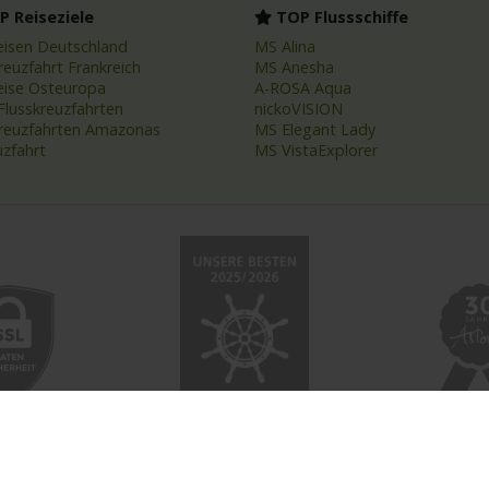
 Reiseziele
TOP Flussschiffe
eisen Deutschland
MS Alina
reuzfahrt Frankreich
MS Anesha
eise Osteuropa
A-ROSA Aqua
Flusskreuzfahrten
nickoVISION
kreuzfahrten Amazonas
MS Elegant Lady
uzfahrt
MS VistaExplorer