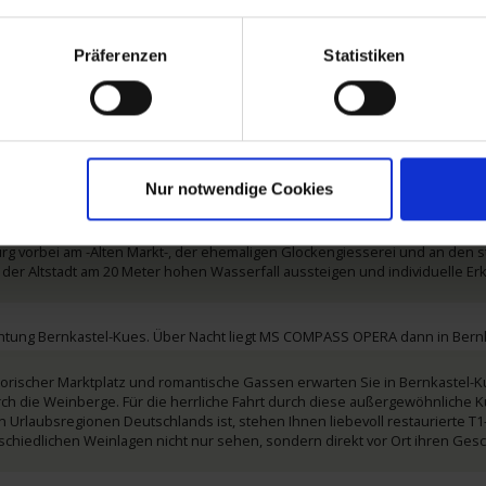
Cochem. Ein bezauberndes Städtchen direkt an der Mosel, welches Sie m
 begeistern wird. Sie haben die Möglichkeit, mit dem Mosel-Wein-Express 
Präferenzen
Statistiken
 die Mosel zu erfahren. Am Nachmittag verlassen Sie Cochem Richtung Tri
nz im Zeichen der Römer. Von diesen als -Augusta Treverorum- gegründet, i
ten Städte Deutschlands. Hier begegnen Sie einzigartigen Zeugnissen ein
eichen Sie bereits Saarburg.
Nur notwendige Cookies
Saarburg kennenzulernen. Erleben Sie die Stadt während einer Fahrt mit d
urg vorbei am -Alten Markt-, der ehemaligen Glockengiesserei und an den 
in der Altstadt am 20 Meter hohen Wasserfall aussteigen und individuelle
ichtung Bernkastel-Kues. Über Nacht liegt MS COMPASS OPERA dann in Bern
torischer Marktplatz und romantische Gassen erwarten Sie in Bernkastel-Ku
rch die Weinberge. Für die herrliche Fahrt durch diese außergewöhnliche Ku
Urlaubsregionen Deutschlands ist, stehen Ihnen liebevoll restaurierte T1-
rschiedlichen Weinlagen nicht nur sehen, sondern direkt vor Ort ihren Ge