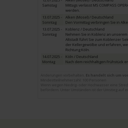
12.07.2025 -
Alken (Mosel) / Deutschland
Samstag
Mittags verlässt MS COMPASS OPERA 
werden.
13.07.2025 -
Alken (Mosel) / Deutschland
Sonntag
Den Vormittag verbringen Sie in Al
13.07.2025 -
Koblenz / Deutschland
Sonntag
Nehmen Sie in Koblenz an unserem Al
Altstadt führt Sie zum Koblenzer
der Kellergewölbe und erfahren, w
Richtung Köln.
14.07.2025 -
Köln / Deutschland
Montag
Nach dem reichhaltigen Frühstück erf
Änderungen vorbehalten.
Es handelt sich um vo
Mindestteilnehmerzahl: 100 Personen
Wenn wegen Niedrig- oder Hochwasser eine Strecke
befördern. Unter Umständen ist der Umstieg auf ein