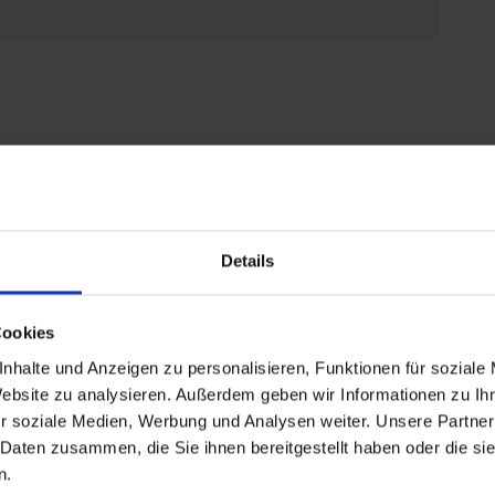
Leistungen
Reisedokumente
weitere Termin
Details
25 bis zum 14.07.2025
Cookies
nhalte und Anzeigen zu personalisieren, Funktionen für soziale
Website zu analysieren. Außerdem geben wir Informationen zu I
grüßen wir Sie in Köln an Bord von MS COMPASS OPERA. Um 16:30 Uhr heißt 
r soziale Medien, Werbung und Analysen weiter. Unsere Partner
t dem Schiff vertraut zu machen und im Panorama-Salon oder vom Sonnend
en. Am Abend lädt Sie der Kreuzfahrtleiter zu einem Begrüßungscocktail e
 Daten zusammen, die Sie ihnen bereitgestellt haben oder die s
n. Beschließen Sie den Abend bei Livemusik im Panorama-Salon von MS C
n.