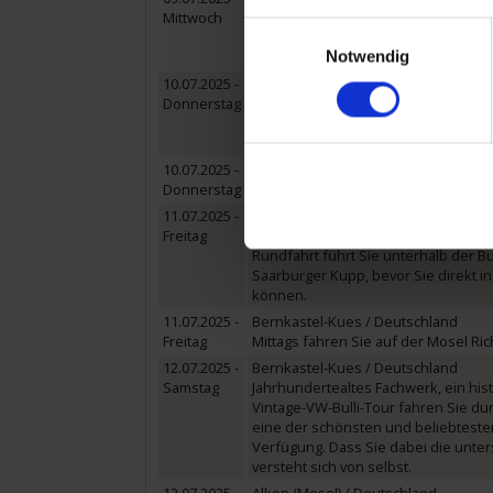
Mittwoch
Morgens erreicht MS COMPASS OPERA 
Einwilligungsauswahl
und den vielen, kleinen Weinlokalen
Notwendig
viel wissenswertes über Cochem und
10.07.2025 -
Trier / Deutschland
Donnerstag
Nach dem Frühstück steht der Tag ga
jährigen Geschichte eine der ältes
Vergangenheit. Am späten Abend err
10.07.2025 -
Saarburg / Deutschland
Donnerstag
11.07.2025 -
Saarburg / Deutschland
Freitag
Am Vormittag haben Sie Gelegenheit 
Rundfahrt führt Sie unterhalb der B
Saarburger Kupp, bevor Sie direkt 
können.
11.07.2025 -
Bernkastel-Kues / Deutschland
Freitag
Mittags fahren Sie auf der Mosel R
12.07.2025 -
Bernkastel-Kues / Deutschland
Samstag
Jahrhundertealtes Fachwerk, ein his
Vintage-VW-Bulli-Tour fahren Sie du
eine der schönsten und beliebtesten 
Verfügung. Dass Sie dabei die unte
versteht sich von selbst.