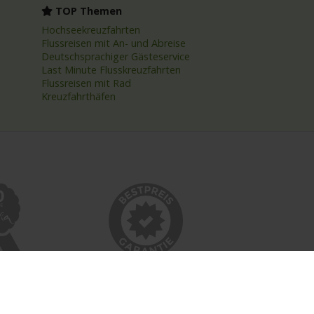
TOP Themen
Hochseekreuzfahrten
Flussreisen mit An- und Abreise
Deutschsprachiger Gästeservice
Last Minute Flusskreuzfahrten
Flussreisen mit Rad
Kreuzfahrthäfen