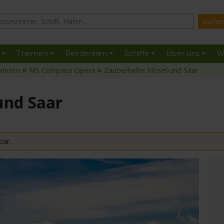
Themen
Reedereien
Schiffe
Über uns
W
ahrten
MS Compass Opera
Zauberhafte Mosel und Saar
und Saar
bar.