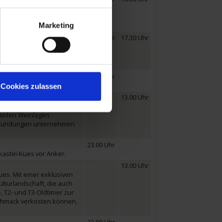
it seiner schönen Altstadt
die Stadt zu erkunden und
Marketing
er.
07.00 Uhr
17.30 Uhr
st Trier mit seiner 2000-
er spannenden
22.00 Uhr
Cookies zulassen
13.00 Uhr
er Saartalbahn. Ihre
steilen Weinlagen
 Erkundungen unternehmen
23.00 Uhr
kastel-Kues vor Anker.
13.00 Uhr
es. Mit einer exklusiven
lturlandschaft, die auch
, T2- und T3-Oldtimer zur
schmack verkosten können,