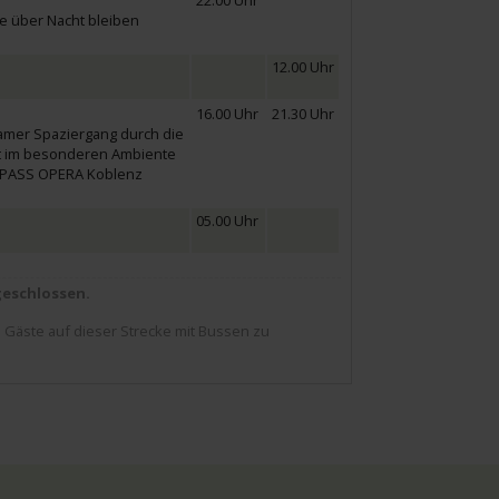
22.00 Uhr
e über Nacht bleiben
12.00 Uhr
16.00 Uhr
21.30 Uhr
samer Spaziergang durch die
t im besonderen Ambiente
OMPASS OPERA Koblenz
05.00 Uhr
geschlossen.
 Gäste auf dieser Strecke mit Bussen zu