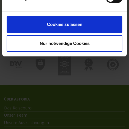
Hochseekreuzfahrten
Flussreisen mit An- und Abreise
Deutschsprachiger Gästeservice
Last Minute Flusskreuzfahrten
Cookies zulassen
Flussreisen mit Rad
Kreuzfahrthäfen
Nur notwendige Cookies
ÜBER ASTORIA
Das Reisebüro
Unser Team
Unsere Auszeichnungen