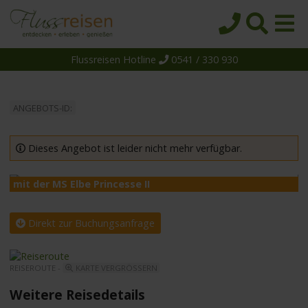
Flussreisen Hotline
0541 / 330 930
Startseite
Top-Angebote
ANGEBOTS-ID:
Reiseziele
Themen
Dieses Angebot ist leider nicht mehr verfügbar.
Reedereien
mit der MS Elbe Princesse II
m
Schiffe
Über uns
Direkt zur Buchungsanfrage
Wissen
REISEROUTE -
KARTE VERGRÖSSERN
Suche
Weitere Reisedetails