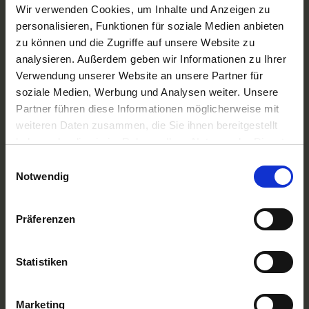
A-ROSA Flussschiff GmbH
Wir verwenden Cookies, um Inhalte und Anzeigen zu
Nicko Cruises Flussreisen
personalisieren, Funktionen für soziale Medien anbieten
PLANTOURS Kreuzfahrten
zu können und die Zugriffe auf unsere Website zu
AMADEUS Flusskreuzfahrten
analysieren. Außerdem geben wir Informationen zu Ihrer
1AVista Flussreisen
Verwendung unserer Website an unsere Partner für
TOP Reiseziele
soziale Medien, Werbung und Analysen weiter. Unsere
Flussreisen Deutschland
Partner führen diese Informationen möglicherweise mit
Flusskreuzfahrt Frankreich
weiteren Daten zusammen, die Sie ihnen bereitgestellt
Flussreise Osteuropa
haben oder die sie im Rahmen Ihrer Nutzung der Dienste
Asien Flusskreuzfahrten
Flusskreuzfahrten Amazonas
gesammelt haben.
Einwilligungsauswahl
Nilkreuzfahrt
Notwendig
TOP Flussschiffe
MS Alina
Präferenzen
MS Anesha
A-ROSA Aqua
nickoVISION
Statistiken
MS Elegant Lady
MS VistaExplorer
TOP Themen
Marketing