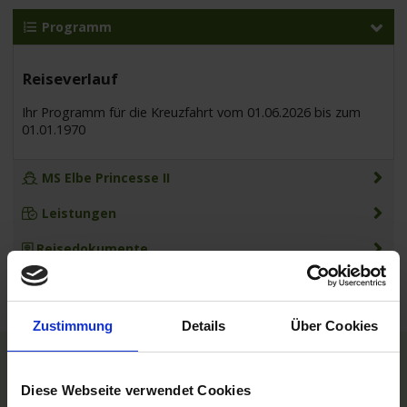
Programm
Reiseverlauf
Ihr Programm für die Kreuzfahrt vom 01.06.2026 bis zum
01.01.1970
MS Elbe Princesse II
Leistungen
Reisedokumente
Zustimmung
Details
Über Cookies
TOP Reedereien
Diese Webseite verwendet Cookies
Phoenix Flussreisen