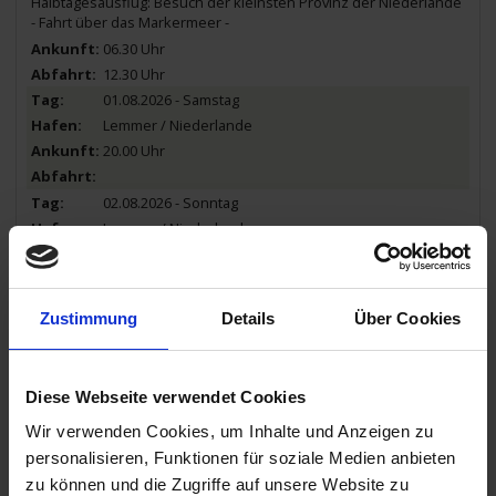
Halbtagesausflug: Besuch der kleinsten Provinz der Niederlande
- Fahrt über das Markermeer -
06.30 Uhr
12.30 Uhr
01.08.2026 - Samstag
Lemmer / Niederlande
20.00 Uhr
02.08.2026 - Sonntag
Lemmer / Niederlande
Halbtagesausflug: Lemmer Stadtbesichtigung
Halbtagesausflug: Hindeloopen & Slooten
Zustimmung
Details
Über Cookies
12.00 Uhr
02.08.2026 - Sonntag
Medemblik / Niederlande
Halbtagesausflug: Die alte Hafenstadt Medemblik
Diese Webseite verwendet Cookies
14.30 Uhr
Wir verwenden Cookies, um Inhalte und Anzeigen zu
personalisieren, Funktionen für soziale Medien anbieten
03.08.2026 - Montag
zu können und die Zugriffe auf unsere Website zu
Medemblik / Niederlande