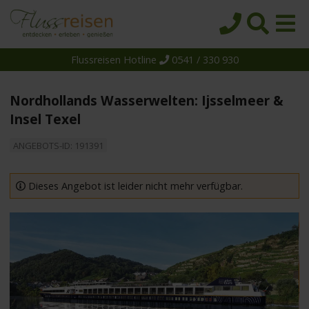
Flussreisen Hotline
0541 / 330 930
Startseite
Top-Angebote
Nordhollands Wasserwelten: Ijsselmeer &
Reiseziele
Insel Texel
Themen
ANGEBOTS-ID: 191391
Reedereien
Dieses Angebot ist leider nicht mehr verfügbar.
Schiffe
Über uns
Wissen
Suche