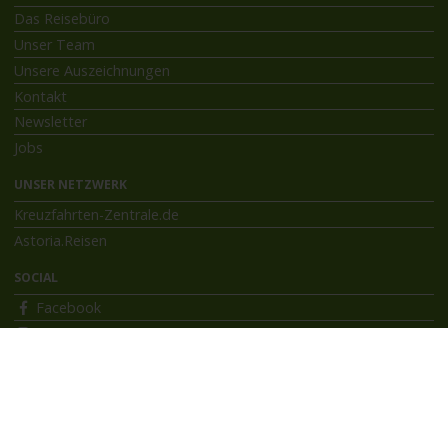
Das Reisebüro
Unser Team
Unsere Auszeichnungen
Kontakt
Newsletter
Jobs
UNSER NETZWERK
Kreuzfahrten-Zentrale.de
Astoria.Reisen
SOCIAL
Facebook
Instagram
INFORMATIONEN
Bildnachweise
Impressum