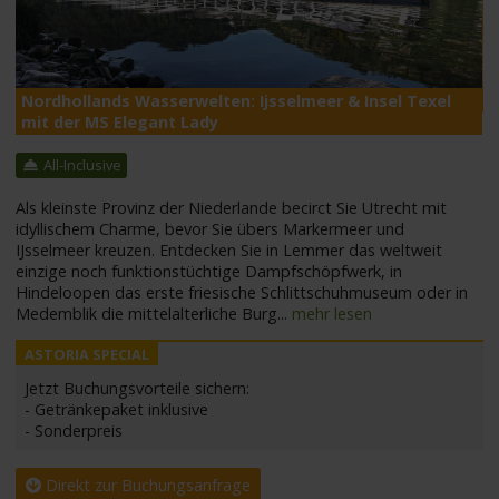
M
Nordhollands Wasserwelten: Ijsselmeer & Insel Texel
mit der MS Elegant Lady
All-Inclusive
Als kleinste Provinz der Niederlande becirct Sie Utrecht mit
idyllischem Charme, bevor Sie übers Markermeer und
IJsselmeer kreuzen. Entdecken Sie in Lemmer das weltweit
einzige noch funktionstüchtige Dampfschöpfwerk, in
Hindeloopen das erste friesische Schlittschuhmuseum oder in
Medemblik die mittelalterliche Burg
...
mehr lesen
Jetzt Buchungsvorteile sichern:
- Getränkepaket inklusive
- Sonderpreis
Direkt zur Buchungsanfrage