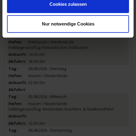
Stavoren / Niederlande
Cookies zulassen
Halbtagesausflug: Stadtrundgang Stavoren
Fahrt über das Markermeer
Nur notwendige Cookies
12.30 Uhr
04.08.2026 - Dienstag
Enkhuizen / Niederlande
Halbtagesausflug: Romantisches Enkhuizen
14.30 Uhr
18.30 Uhr
04.08.2026 - Dienstag
Huizen / Niederlande
22.00 Uhr
05.08.2026 - Mittwoch
Huizen / Niederlande
Halbtagesausflug: Amsterdam Grachten- & Stadtrundfahrt
12.30 Uhr
06.08.2026 - Donnerstag