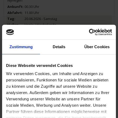
Nijmegen
00.30 Uhr
11.00 Uhr
20.06.2026 - Samstag
Venlo / Niederlande
Halbtagesausflug: Spaziergang durch Venlo
17.30 Uhr
Zustimmung
Details
Über Cookies
21.06.2026 - Sonntag
Venlo / Niederlande
Diese Webseite verwendet Cookies
05.30 Uhr
21.06.2026 - Sonntag
Wir verwenden Cookies, um Inhalte und Anzeigen zu
Maastricht / Niederlande
personalisieren, Funktionen für soziale Medien anbieten
Halbtagesausflug: Maastricht mit dem Zonnetrein
zu können und die Zugriffe auf unsere Website zu
14.00 Uhr
analysieren. Außerdem geben wir Informationen zu Ihrer
Verwendung unserer Website an unsere Partner für
22.06.2026 - Montag
soziale Medien, Werbung und Analysen weiter. Unsere
Maastricht / Niederlande
Partner führen diese Informationen möglicherweise mit
- Fahrt auf der Waal -
weiteren Daten zusammen, die Sie ihnen bereitgestellt