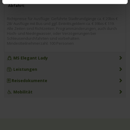
Richtpreise für Ausflüge: Geführte Stadtrundgänge ca. € 20bis €
28/ Ausflüge mit Bus und ggf. Eintrittsgeldern ca. € 39bis € 119.
Alle Zeiten sind Richtzeiten. Programmänderungen, auch durch
Hoch- und Niedrigwasser, oder Verzögerungen bei
Schleusendurchfahrten sind vorbehalten.
Mindestteilnehmerzahl: 100 Personen
MS Elegant Lady
Leistungen
Reisedokumente
Mobilität