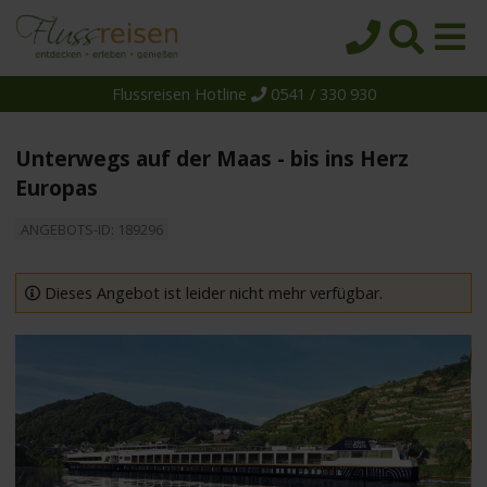
Flussreisen Hotline
0541 / 330 930
Startseite
Top-Angebote
Unterwegs auf der Maas - bis ins Herz
Reiseziele
Europas
Themen
ANGEBOTS-ID: 189296
Reedereien
Dieses Angebot ist leider nicht mehr verfügbar.
Schiffe
Über uns
Wissen
Suche