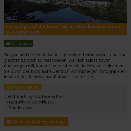
M
Unterwegs auf der Maas - bis ins Herz Europas mit der
MS Elegant Lady
All-Inclusive
Belgien und die Niederlande liegen dicht beieinander – und sind
gleichzeitig doch so verschieden. Wer sich selbst davon
überzeugen will, kommt am besten mit: In Holland schlendern
Sie durch das historische Zentrum von Nijmegen, fotografieren
in Venlo das Renaissance-Rathaus
...
mehr lesen
Jetzt Buchungsvorteile sichern:
- Getränkepaket inklusive
- Sonderpreis
Direkt zur Buchungsanfrage