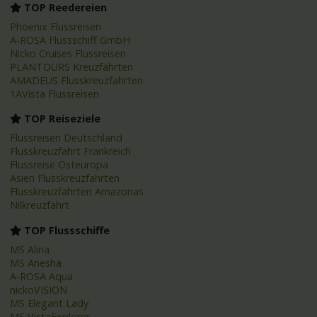
TOP Reedereien
Phoenix Flussreisen
A-ROSA Flussschiff GmbH
Nicko Cruises Flussreisen
PLANTOURS Kreuzfahrten
AMADEUS Flusskreuzfahrten
1AVista Flussreisen
TOP Reiseziele
Flussreisen Deutschland
Flusskreuzfahrt Frankreich
Flussreise Osteuropa
Asien Flusskreuzfahrten
Flusskreuzfahrten Amazonas
Nilkreuzfahrt
TOP Flussschiffe
MS Alina
MS Anesha
A-ROSA Aqua
nickoVISION
MS Elegant Lady
MS VistaExplorer