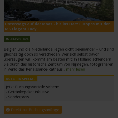
M
Unterwegs auf der Maas - bis ins Herz Europas mit der
MS Elegant Lady
All-Inclusive
Belgien und die Niederlande liegen dicht beieinander – und sind
gleichzeitig doch so verschieden. Wer sich selbst davon
überzeugen will, kommt am besten mit: In Holland schlendern
Sie durch das historische Zentrum von Nijmegen, fotografieren
in Venlo das Renaissance-Rathaus
...
mehr lesen
Jetzt Buchungsvorteile sichern:
- Getränkepaket inklusive
- Sonderpreis
Direkt zur Buchungsanfrage