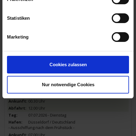
05.00 Uhr
04.07.2026 - Samstag
Statistiken
Lüttich / Belgien
Halbtagesausflug: Stadtbesichtigung Lüttich
10.00 Uhr
Marketing
05.07.2026 - Sonntag
Lüttich / Belgien
Halbtagesausflug: Namur Stadtbesichtigung
Cookies zulassen
16.30 Uhr
06.07.2026 - Montag
Nur notwendige Cookies
Roermond / Niederlande
Halbtagesausflug: Historisches Roermond
00.30 Uhr
12.00 Uhr
07.07.2026 - Dienstag
Düsseldorf / Deutschland
- Ausschiffung nach dem Frühstück -
07.00 Uhr