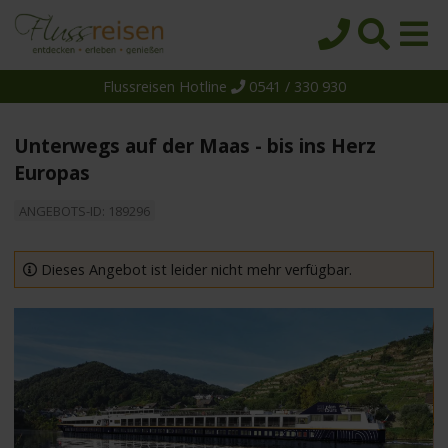
Flussreisen Hotline
0541 / 330 930
Startseite
Top-Angebote
Unterwegs auf der Maas - bis ins Herz
Reiseziele
Europas
Themen
ANGEBOTS-ID: 189296
Reedereien
Dieses Angebot ist leider nicht mehr verfügbar.
Schiffe
Über uns
Wissen
Suche