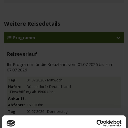
Weitere Reisedetails
Programm
Reiseverlauf
Ihr Programm für die Kreuzfahrt vom 01.07.2026 bis zum
07.07.2026
01.07.2026 - Mittwoch
Düsseldorf / Deutschland
- Einschiffung ab 15:00 Uhr -
16.30 Uhr
02.07.2026 - Donnerstag
Nijmegen / Niederlande
Halbtagesausflug: Historisches Zentrum der Hansestadt