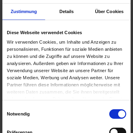
Nijmegen
00.30 Uhr
Zustimmung
Details
Über Cookies
11.00 Uhr
02.07.2026 - Donnerstag
Venlo / Niederlande
Diese Webseite verwendet Cookies
Halbtagesausflug: Spaziergang durch Venlo
17.30 Uhr
Wir verwenden Cookies, um Inhalte und Anzeigen zu
personalisieren, Funktionen für soziale Medien anbieten
03.07.2026 - Freitag
zu können und die Zugriffe auf unsere Website zu
Venlo / Niederlande
analysieren. Außerdem geben wir Informationen zu Ihrer
Verwendung unserer Website an unsere Partner für
05.30 Uhr
soziale Medien, Werbung und Analysen weiter. Unsere
03.07.2026 - Freitag
Partner führen diese Informationen möglicherweise mit
Maastricht / Niederlande
weiteren Daten zusammen, die Sie ihnen bereitgestellt
Halbtagesausflug: Maastricht mit dem Zonnetrein
haben oder die sie im Rahmen Ihrer Nutzung der Dienste
14.00 Uhr
gesammelt haben.
Einwilligungsauswahl
Notwendig
04.07.2026 - Samstag
Maastricht / Niederlande
- Fahrt auf der Waal -
Präferenzen