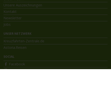
Unsere Auszeichnungen
Kontakt
Newsletter
Jobs
UNSER NETZWERK
Kreuzfahrten-Zentrale.de
Astoria.Reisen
SOCIAL
Facebook
Instagram
INFORMATIONEN
Bildnachweise
Impressum
AGB
Datenschutzerklärung