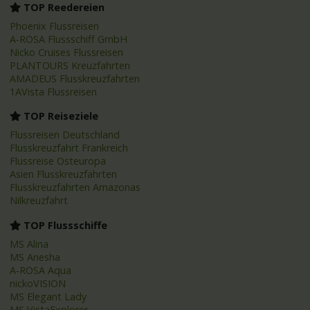
TOP Reedereien
Phoenix Flussreisen
A-ROSA Flussschiff GmbH
Nicko Cruises Flussreisen
PLANTOURS Kreuzfahrten
AMADEUS Flusskreuzfahrten
1AVista Flussreisen
TOP Reiseziele
Flussreisen Deutschland
Flusskreuzfahrt Frankreich
Flussreise Osteuropa
Asien Flusskreuzfahrten
Flusskreuzfahrten Amazonas
Nilkreuzfahrt
TOP Flussschiffe
MS Alina
MS Anesha
A-ROSA Aqua
nickoVISION
MS Elegant Lady
MS VistaExplorer