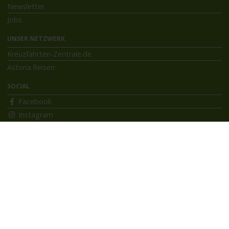
Newsletter
Jobs
UNSER NETZWERK
Kreuzfahrten-Zentrale.de
Astoria.Reisen
SOCIAL
Facebook
Instagram
INFORMATIONEN
Bildnachweise
Impressum
AGB
Datenschutzerklärung
Reiseversicherung