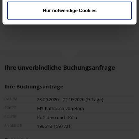
weitere Termine
Nur notwendige Cookies
Mobilität
Ihre unverbindliche Buchungsanfrage
Ihre Buchungsanfrage
DATUM
23.09.2026 - 02.10.2026 (9 Tage)
SCHIFF
MS Katharina von Bora
ROUTE
Potsdam nach Köln
ANGEBOT
196618-1597721