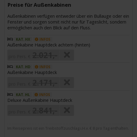
Preise für Außenkabinen
Außenkabinen verfügen entweder über ein Bullauge oder ein
Fenster und sorgen somit nicht nur für Tageslicht, sondern
ermöglichen auch den Blick auf den Fluss.
KAT. HX
INFOS
Außenkabine Hauptdeck achtern (hinten)
2.021,-
pro Pers. €
KAT. HD
INFOS
Außenkabine Hauptdeck
2.171,-
pro Pers. €
KAT. HL
INFOS
Deluxe Außenkabine Hauptdeck
2.841,-
pro Pers. €
Im Reisepreis ist ein Treibstoffzuschlag i.H.v. € 8 pro Tag enthalten.