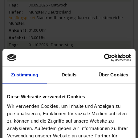
30.09.2026 - Mittwoch
Münster / Deutschland
Ausflugspaket:
Stadtrundfahrt/-gang durch das facettenreiche
Münster.
01.00 Uhr
13.00 Uhr
01.10.2026 - Donnerstag
Duisburg / Deutschland
02.00 Uhr
09.00 Uhr
01.10.2026 - Donnerstag
Zustimmung
Details
Über Cookies
Düsseldorf / Deutschland
Ausflugspaket:
Erfahren Sie mehr über die Geschichte der
Rheinmetropole Düsseldorf bei einer Stadtrundfahrt/-gang.
Diese Webseite verwendet Cookies
14.00 Uhr
21.00 Uhr
Wir verwenden Cookies, um Inhalte und Anzeigen zu
02.10.2026 - Freitag
personalisieren, Funktionen für soziale Medien anbieten
Köln / Deutschland
zu können und die Zugriffe auf unsere Website zu
Ausschiffung bis 09:00 Uhr.
analysieren. Außerdem geben wir Informationen zu Ihrer
03.00 Uhr
Verwendung unserer Website an unsere Partner für