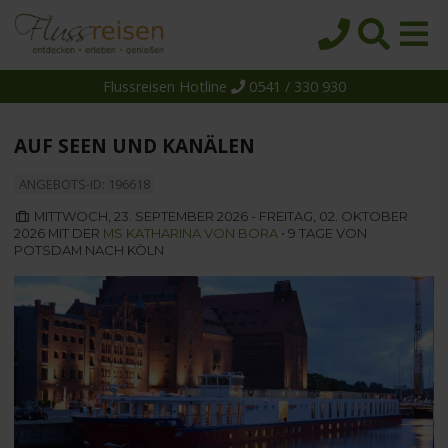
Flussreisen Hotline
0541 / 330 930
Startseite
Top-Angebote
AUF SEEN UND KANÄLEN
Reiseziele
ANGEBOTS-ID: 196618
Themen
MITTWOCH, 23. SEPTEMBER 2026 - FREITAG, 02. OKTOBER
2026 MIT DER
MS KATHARINA VON BORA
• 9 TAGE VON
Reedereien
POTSDAM NACH KÖLN
Schiffe
Über uns
Wissen
Suche