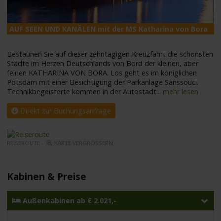
AUF SEEN UND KANÄLEN mit der MS Katharina von Bora
M
Bestaunen Sie auf dieser zehntägigen Kreuzfahrt die schönsten
Städte im Herzen Deutschlands von Bord der kleinen, aber
feinen KATHARINA VON BORA. Los geht es im königlichen
Potsdam mit einer Besichtigung der Parkanlage Sanssouci.
Technikbegeisterte kommen in der Autostadt
...
mehr lesen
Direkt zur Buchungsanfrage
REISEROUTE -
KARTE VERGRÖSSERN
Kabinen & Preise
Außenkabinen ab € 2.021,-