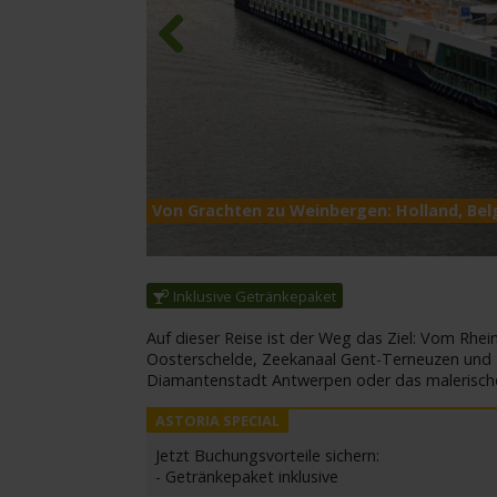
Previous
Von Grachten zu Weinbergen: Holland, Belg
Inklusive Getränkepaket
Auf dieser Reise ist der Weg das Ziel: Vom Rhei
Oosterschelde, Zeekanaal Gent-Terneuzen und Lek
Diamantenstadt Antwerpen oder das malerische
Jetzt Buchungsvorteile sichern:
- Getränkepaket inklusive