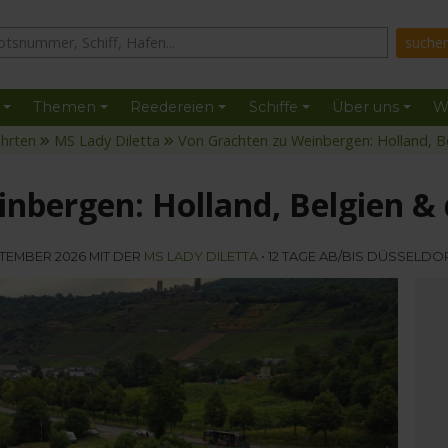
Themen
Reedereien
Schiffe
Über uns
W
ahrten
MS Lady Diletta
Von Grachten zu Weinbergen: Holland, B
nbergen: Holland, Belgien & 
PTEMBER 2026 MIT DER
MS LADY DILETTA
• 12 TAGE AB/BIS DÜSSELDO