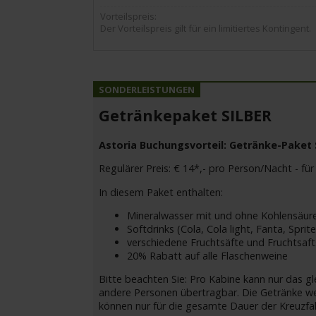
Vorteilspreis:
Der Vorteilspreis gilt für ein limitiertes Kontingent.
Getränkepaket SILBER
Astoria Buchungsvorteil: Getränke-Paket Si
Regulärer Preis: € 14*,- pro Person/Nacht - für 
In diesem Paket enthalten:
Mineralwasser mit und ohne Kohlensäure
Softdrinks (Cola, Cola light, Fanta, Spri
verschiedene Fruchtsäfte und Fruchtsaft
20% Rabatt auf alle Flaschenweine
Bitte beachten Sie: Pro Kabine kann nur das g
andere Personen übertragbar. Die Getränke we
können nur für die gesamte Dauer der Kreuzfah