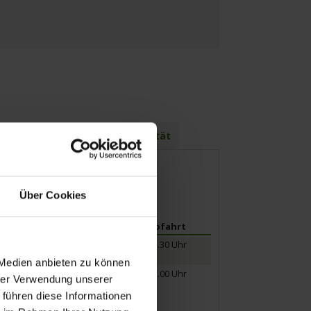
weitere Termine
Mobilität
Über Cookies
Ankunft
Abfahrt
15.30 Uhr
 Medien anbieten zu können
09.30 Uhr
22.00 Uhr
hrer Verwendung unserer
 führen diese Informationen