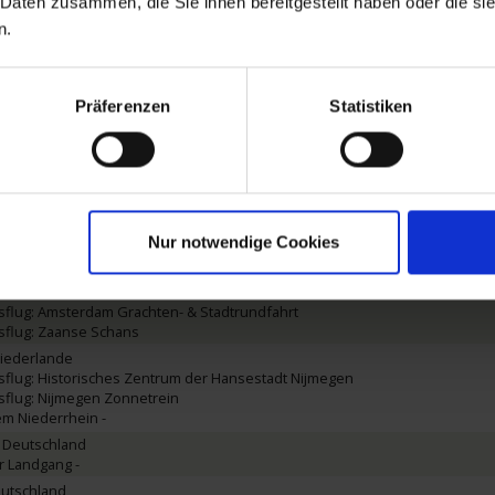
flug: Flämisches Antwerpen an der Schelde
 Daten zusammen, die Sie ihnen bereitgestellt haben oder die s
en
n.
sflug: Gent Stadtrundgang
sflug: Brügge Stadtrundgang
dem Zeekanal Gent - Terneuzen
Präferenzen
Statistiken
 Niederlande
flug: Architekturführung durch Rotterdams Zentrum
flug: Rotterdam Citytour
r Lek mit Passage der Windmühlen von Kinderdijk
 / Niederlande
sflug: Schoonhoven Rundgang
Nur notwendige Cookies
 / Niederlande
r Lek und Amsterdam-Rhein-Kanal
 Niederlande
flug: Amsterdam Grachten- & Stadtrundfahrt
sflug: Zaanse Schans
Niederlande
flug: Historisches Zentrum der Hansestadt Nijmegen
sflug: Nijmegen Zonnetrein
dem Niederrhein -
 Deutschland
er Landgang -
eutschland