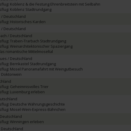
flug: Koblenz & die Festung Ehrenbreitstein mit Seilbahn
sflug: Koblenz Stadtrundgang
 / Deutschland
flug: Historisches Karden
 / Deutschland
ach / Deutschland
flug: Traben-Trarbach Stadtrundgang
flug: Weinarchitektonischer Spaziergang
das romantische Mittelmoseltal
ues / Deutschland
flug: Bernkastel Stadtrundgang
sflug: Mosel Panoramafahrt mit Weingutbesuch
r Doktorwein
schland
flug: Geheimnisvolles Trier
sflug: Luxemburg erleben
utschland
sflug: Deutsche Währungsgeschichte
sflug: Mosel-Wein-Express-Bähnchen
 Deutschland
sflug: Winningen erleben
 Deutschland