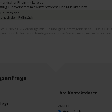
mantischer Rhein mit Loreley -
flug: Die Weinstadt mit Winzerexpress und Musikkabinett
 Deutschland
ng nach dem Frühstück -
. € 20bis € 28/ Ausflüge mit Bus und ggf. Eintrittsgeldern ca. € 39bis € 119
, auch durch Hoch- und Niedrigwasser, oder Verzögerungen bei Schleusen
gsanfrage
Ihre Kontaktdaten
 Tage)
ANREDE
Herr
Frau