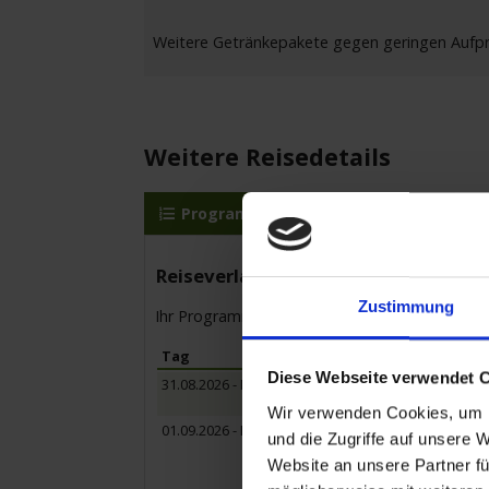
Weitere Getränkepakete gegen geringen Aufprei
Weitere Reisedetails
Programm
MS Lady Diletta
Reiseverlauf
Zustimmung
Ihr Programm für die Kreuzfahrt vom 31.08.20
Tag
Hafen
Diese Webseite verwendet 
31.08.2026 - Montag
Düsseldorf /
- Einschiffun
Wir verwenden Cookies, um I
01.09.2026 - Dienstag
Antwerpen /
und die Zugriffe auf unsere 
- Fahrt auf 
Website an unsere Partner fü
Halbtagesaus