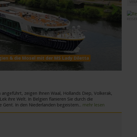
VER
REISE
Next
ien & die Mosel mit der MS Lady Diletta
MS Lad
n angeführt, zeigen Ihnen Waal, Hollands Diep, Volkerak,
 ihre Welt. In Belgien flanieren Sie durch die
 Gent. In den Niederlanden begeistern
...
mehr lesen