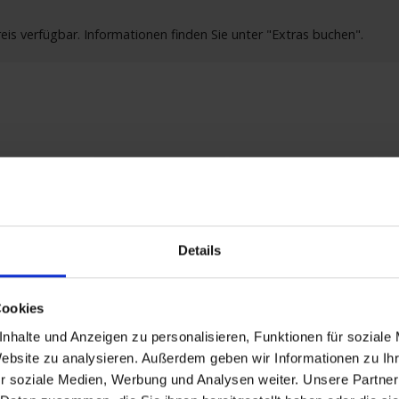
s verfügbar. Informationen finden Sie unter "Extras buchen".
Leistungen
Extras buchen
Reisedokumente
Details
26 bis zum 12.09.2026
Cookies
 Deutschland
g ab 14:00 Uhr -
nhalte und Anzeigen zu personalisieren, Funktionen für soziale
 Belgien
Website zu analysieren. Außerdem geben wir Informationen zu I
Hollands Diep, Volkerak & Oosterschelde -
r soziale Medien, Werbung und Analysen weiter. Unsere Partner
flug: Europäisches Brüssel und königliche Pracht