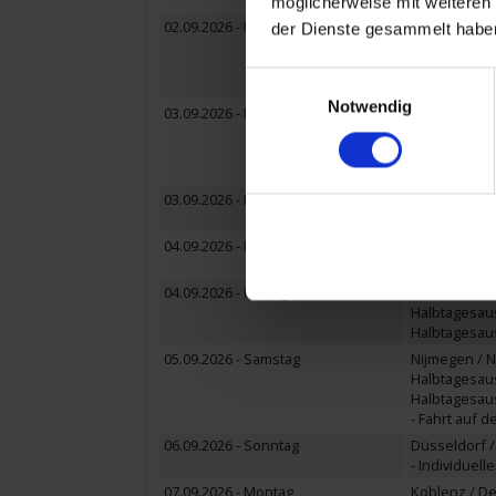
Halbtagesaus
möglicherweise mit weiteren
02.09.2026 - Mittwoch
Gent / Belgi
der Dienste gesammelt habe
Halbtagesau
Halbtagesau
Einwilligungsauswahl
- Fahrt auf 
Notwendig
03.09.2026 - Donnerstag
Rotterdam /
Halbtagesaus
Halbtagesaus
Fahrt auf de
03.09.2026 - Donnerstag
Schoonhoven
Halbtagesau
04.09.2026 - Freitag
Schoonhoven
Fahrt auf de
04.09.2026 - Freitag
Amsterdam /
Halbtagesaus
Halbtagesau
05.09.2026 - Samstag
Nijmegen / 
Halbtagesaus
Halbtagesau
- Fahrt auf 
06.09.2026 - Sonntag
Düsseldorf /
- Individuell
07.09.2026 - Montag
Koblenz / D