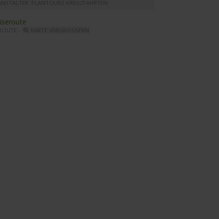
ANSTALTER: PLANTOURS KREUZFAHRTEN
ROUTE -
KARTE VERGRÖSSERN
y Diletta - Tiepola Restaurant