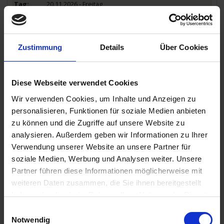
20.11.2026 - Freitag
Siem Reap / Kambodscha
Ausflug: Tempel von Angkor Wat (inkl.)
Zustimmung
Details
Über Cookies
21.11.2026 - Samstag
Siem Reap / Kambodscha
Ausflug: Tempel von Angkor Thom (inkl.)
Diese Webseite verwendet Cookies
Wir verwenden Cookies, um Inhalte und Anzeigen zu
personalisieren, Funktionen für soziale Medien anbieten
22.11.2026 - Sonntag
zu können und die Zugriffe auf unsere Website zu
Siem Reap / Kambodscha
analysieren. Außerdem geben wir Informationen zu Ihrer
Ausflug: Besuch Stelzendorf & Bootsfahrt Tonlé Sap See (inkl.)
Verwendung unserer Website an unsere Partner für
soziale Medien, Werbung und Analysen weiter. Unsere
23.11.2026 - Montag
Partner führen diese Informationen möglicherweise mit
Siem Reap / Kambodscha
weiteren Daten zusammen, die Sie ihnen bereitgestellt
- Transfer zum Flughafen, Rückflug nach Deutschland -
haben oder die sie im Rahmen Ihrer Nutzung der Dienste
gesammelt haben.
Einwilligungsauswahl
Notwendig