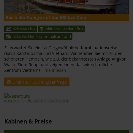
Reich der Könige mit der MS Lan Diep
M
Inklusive Flug
Inklusive Landausflug
Inklusive Hotelaufenthalt an Land
Es erwartet Sie eine außergewöhnliche Kombinationsreise
durch Kambodscha und Vietnam. Wir nehmen Sie mit zu den
schönsten Tempeln, wie z.B. der bekanntesten Anlage Angkor
Wat in Siem Reap, und zeigen Ihnen das wirtschaftliche
Zentrum Vietnams
...
mehr lesen
Direkt zur Buchungsanfrage
REISEROUTE -
KARTE VERGRÖSSERN
Kabinen & Preise