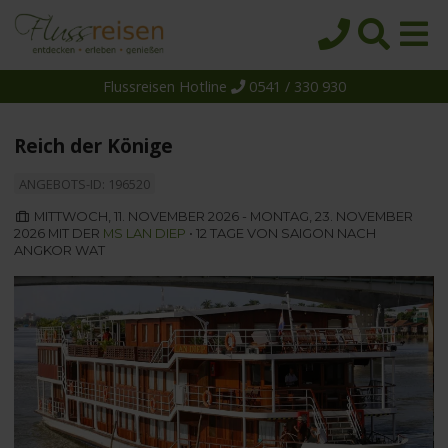
Flussreisen Hotline
0541 / 330 930
Startseite
Top-Angebote
Reich der Könige
Reiseziele
ANGEBOTS-ID: 196520
Themen
MITTWOCH, 11. NOVEMBER 2026 - MONTAG, 23. NOVEMBER
2026 MIT DER
MS LAN DIEP
• 12 TAGE VON SAIGON NACH
Reedereien
ANGKOR WAT
Schiffe
Über uns
Wissen
Suche