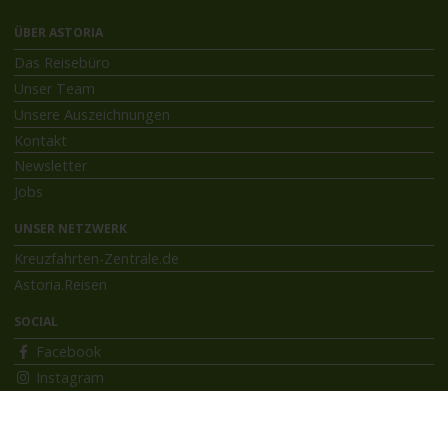
ÜBER ASTORIA
Das Reisebüro
Unser Team
Unsere Auszeichnungen
Kontakt
Newsletter
Jobs
UNSER NETZWERK
Kreuzfahrten-Zentrale.de
Astoria.Reisen
SOCIAL
Facebook
Instagram
INFORMATIONEN
Bildnachweise