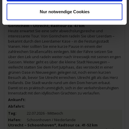
Nur notwendige Cookies
21.07.2026 - Dienstag
Utrecht / Niederlande
Gorinchem – Utrecht, Radtour ca. 47 km
Heute erwartet Sie eine sehr abwechslungsreiche und
interessante Tour. Von Gorinchem radeln Sie über Leerdam –
bekannt durch den Leerdamer Käse – in die Festungsstadt
Vianen. Hier sollten Sie eine kurze Pause in einem der
zahlreichen Straßencafés einlegen. Mit der Fähre setzen Sie
über den Lek und radeln weiter nach Vreeswijk mit seinen engen
Gassen. Weiter geht es über die kleine Stadt Nieuwegein –
vielleicht statten Sie dem Fort Jutphaas, das versteckt in einer
grünen Oase in Nieuwegein gelegen ist, noch einen kurzen
Besuch ab, bevor Sie Utrecht erreichen. Utrecht gilt als das Herz
Hollands. Die Stadt wurde rund um den Dom herum erbaut.
Damit ist es praktisch unmöglich, sich in der verkehrsberuhigten
Innenstadt mit den idyllischen Grachten zu verlaufen.
22.07.2026 - Mittwoch
Schoonhoven / Niederlande
Utrecht – Schoonhoven*, Radtour ca. 41-52 km