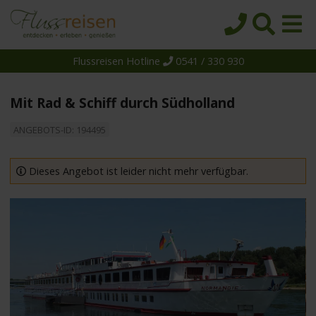
Flussreisen Hotline
0541 / 330 930
Startseite
Top-Angebote
Mit Rad & Schiff durch Südholland
Reiseziele
ANGEBOTS-ID: 194495
Themen
Reedereien
Dieses Angebot ist leider nicht mehr verfügbar.
Schiffe
Über uns
Wissen
Suche