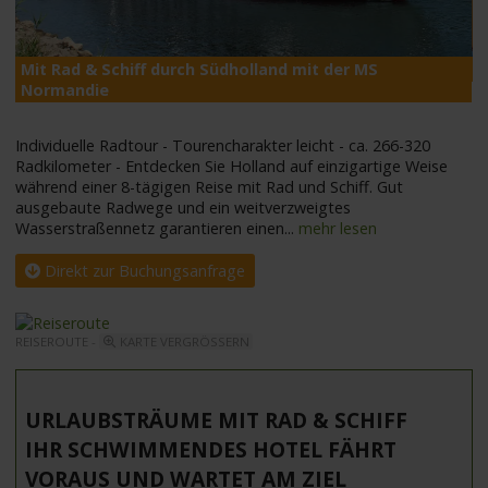
Mit Rad & Schiff durch Südholland mit der MS
M
Normandie
Individuelle Radtour - Tourencharakter leicht - ca. 266-320
Radkilometer - Entdecken Sie Holland auf einzigartige Weise
während einer 8-tägigen Reise mit Rad und Schiff. Gut
ausgebaute Radwege und ein weitverzweigtes
Wasserstraßennetz garantieren einen
...
mehr lesen
Direkt zur Buchungsanfrage
REISEROUTE -
KARTE VERGRÖSSERN
URLAUBSTRÄUME MIT RAD & SCHIFF
IHR SCHWIMMENDES HOTEL FÄHRT
VORAUS UND WARTET AM ZIEL