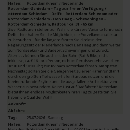
Rotterdam (Rhein) / Niederlande
Rotterdam-Schiedam – Tag zur freien Verfügung /
otterdam-Schiedam – Delft – Rotterdam-Schiedam oder
Rotterdam-Schiedam - Den Haag – Scheveningen –
Rotterdam-Schiedam, Radtour ca. 31 - 65 km
Zwei Radtouren stehen zur Wahl: die kürzere Variante führt nach
Delft – hier haben Sie die Möglichkeit, die Porzellanmanufaktur
zu besuchen – für die längere fahren Sie direkt in den
Regierungssitz der Niederlande nach Den Haag und dann weiter
zum Nordseekur- und Badeort Scheveningen und zurück.
Alternativ können Sie auch mit der Bahn (Rail & Bike, nicht
inklusive, ca. € 16,- pro Person, nicht im Berufsverkehr zwischen
16:30 und 18:00 Uhr) zurück nach Rotterdam fahren. Am späten
Nachmittag sollten Sie die Gelegenheit zu einer Hafenrundfahrt
durch den größten Tiefwasserhafen Europas nutzen und die
beeindruckende Skyline und die ausgefallene Architektur vom
Wasser aus bewundern. Keine Lust auf Radfahren? Rotterdam
bietet Ihnen endlose Möglichkeiten Ihren Tag zu gestalten. Sie
haben die Qual der Wahl!
25.07.2026 - Samstag
Rotterdam (Rhein) / Niederlande
Nach dem Frühstück Ausschiffung bis 09:00 Uhr und individuelle