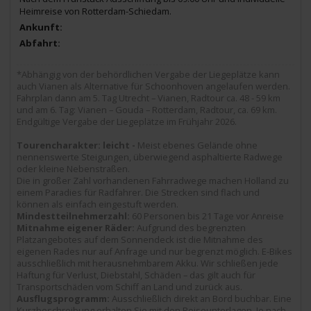
Heimreise von Rotterdam-Schiedam.
*Abhängig von der behördlichen Vergabe der Liegeplätze kann
auch Vianen als Alternative für Schoonhoven angelaufen werden.
Fahrplan dann am 5. Tag Utrecht – Vianen, Radtour ca. 48 - 59 km
und am 6. Tag: Vianen – Gouda – Rotterdam, Radtour, ca. 69 km.
Endgültige Vergabe der Liegeplätze im Frühjahr 2026.
Tourencharakter: leicht -
Meist ebenes Gelände ohne
nennenswerte Steigungen, überwiegend asphaltierte Radwege
oder kleine Nebenstraßen.
Die in großer Zahl vorhandenen Fahrradwege machen Holland zu
einem Paradies für Radfahrer. Die Strecken sind flach und
können als einfach eingestuft werden.
Mindestteilnehmerzahl:
60 Personen bis 21 Tage vor Anreise
Mitnahme eigener Räder:
Aufgrund des begrenzten
Platzangebotes auf dem Sonnendeck ist die Mitnahme des
eigenen Rades nur auf Anfrage und nur begrenzt möglich. E-Bikes
ausschließlich mit herausnehmbarem Akku. Wir schließen jede
Haftung für Verlust, Diebstahl, Schäden – das gilt auch für
Transportschäden vom Schiff an Land und zurück aus.
Ausflugsprogramm:
Ausschließlich direkt an Bord buchbar. Eine
Kurzbeschreibung erhalten Sie mit den Reiseunterlagen. Je nach