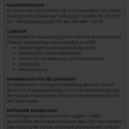
RAHMENGRÖSSEN
Es stehen auf vielen Schiffen 28 Zoll Unisex-Räder mit tiefem
Einstieg in drei Größen zur Verfügung: • Größen: 45 / 50 / 55
cm • Mindestkörpergröße für die Leihräder: 1,50 m
ZUBEHÖR
Zur kompletten Ausrüstung gehört natürlich auch passendes
Zubehör (Ausstattung unterschiedlich je Schiff):
Gepäckträgertasche (wasserabweisend)
Lenkertasche (wasserabweisend)
Service-Set mit Werkzeug und Ersatzschlauch
Luftpumpe
Rahmenschloss
PANNENHILFE FÜR DIE LEIHRÄDER
Ein Reparaturset zur eigenen Behebung kleinerer Pannen
gehört zur Grundausstattung. Unsere Bordreiseleitung bzw.
der Kapitän ist ansonsten immer per Handy erreichbar und
hilft Ihnen weiter
MITNAHME EIGENES RAD
Auf Anfrage in begrenzter Anzahl möglich. E-Bikes
ausschließlich mit herausnehmbarem Akku. SE-Tours schließt
jede Haftung für Verlust, Diebstahl und eventuelle Schäden