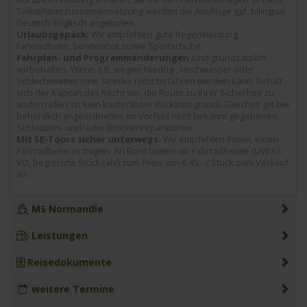
Teilnehmerzusammensetzung werden die Ausflüge ggf. bilingual
Deutsch-Englisch angeboten.
Urlaubsgepäck:
Wir empfehlen gute Regenkleidung,
Fahrradhelm, Sonnenhut sowie Sportschuhe.
Fahrplan- und Programmänderungen
sind grundsätzlich
vorbehalten. Wenn z.B. wegen Niedrig-, Hochwasser oder
Schlechtwetter eine Strecke nicht befahren werden kann, behält
sich der Kapitän das Recht vor, die Route zu Ihrer Sicherheit zu
ändern (dies ist kein kostenloser Rücktrittsgrund). Gleiches gilt bei
behördlich angeordneten, im Vorfeld nicht bekannt gegebenen
Schleusen- und/oder Brückenreparaturen.
Mit SE-Tours sicher unterwegs:
Wir empfehlen Ihnen, einen
Fahrradhelm zu tragen. An Bord bieten wir Fahrradhelme (UVEX I-
VO, begrenzte Stückzahl) zum Preis von € 45,- / Stück zum Verkauf
an.
MS Normandie
Leistungen
Reisedokumente
weitere Termine