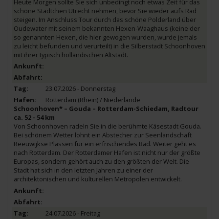
Heute Morgen sollte Sie sich unbedingt noch etwas Zeit für das
schöne Städtchen Utrecht nehmen, bevor Sie wieder aufs Rad
steigen. Im Anschluss Tour durch das schöne Polderland über
Oudewater mit seinem bekannten Hexen-Waaghaus (keine der
so genannten Hexen, die hier gewogen wurden, wurde jemals
zu leicht befunden und verurteilt) in die Silberstadt Schoonhoven
mit ihrer typisch holländischen Altstadt.
23.07.2026 - Donnerstag
Rotterdam (Rhein) / Niederlande
Schoonhoven* – Gouda – Rotterdam-Schiedam, Radtour
ca. 52 - 54 km
Von Schoonhoven radeln Sie in die berühmte Käsestadt Gouda.
Bei schönem Wetter lohnt ein Abstecher zur Seenlandschaft
Reeuwijkse Plassen für ein erfrischendes Bad. Weiter geht es
nach Rotterdam. Der Rotterdamer Hafen ist nicht nur der größte
Europas, sondern gehört auch zu den größten der Welt. Die
Stadt hat sich in den letzten Jahren zu einer der
architektonischen und kulturellen Metropolen entwickelt.
24.07.2026 - Freitag