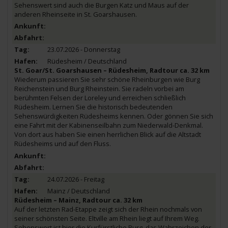
Sehenswert sind auch die Burgen Katz und Maus auf der
anderen Rheinseite in St. Goarshausen.
23.07.2026 - Donnerstag
Rüdesheim / Deutschland
St. Goar/St. Goarshausen – Rüdesheim, Radtour ca. 32 km
Wiederum passieren Sie sehr schöne Rheinburgen wie Burg
Reichenstein und Burg Rheinstein. Sie radeln vorbei am
berühmten Felsen der Loreley und erreichen schließlich
Rüdesheim. Lernen Sie die historisch bedeutenden
Sehenswürdigkeiten Rüdesheims kennen. Oder gönnen Sie sich
eine Fahrt mit der Kabinenseilbahn zum Niederwald-Denkmal.
Von dort aus haben Sie einen herrlichen Blick auf die Altstadt
Rüdesheims und auf den Fluss.
24.07.2026 - Freitag
Mainz / Deutschland
Rüdesheim – Mainz, Radtour ca. 32 km
Auf der letzten Rad-Etappe zeigt sich der Rhein nochmals von
seiner schönsten Seite. Eltville am Rhein liegt auf Ihrem Weg.
Sehenswert ist hier die Kurfürstliche Burg, das Wahrzeichen der