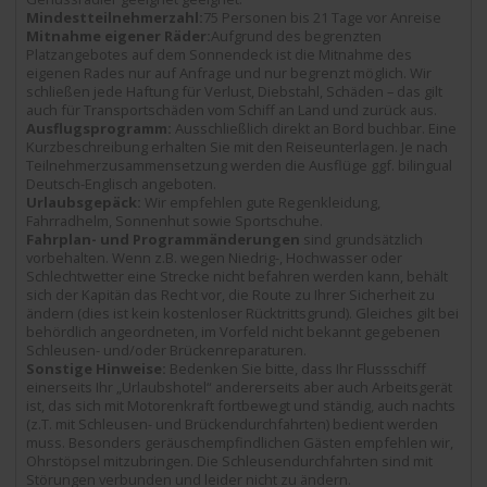
Mindestteilnehmerzahl:
75 Personen bis 21 Tage vor Anreise
Mitnahme eigener Räder:
Aufgrund des begrenzten
Platzangebotes auf dem Sonnendeck ist die Mitnahme des
eigenen Rades nur auf Anfrage und nur begrenzt möglich. Wir
schließen jede Haftung für Verlust, Diebstahl, Schäden – das gilt
auch für Transportschäden vom Schiff an Land und zurück aus.
Ausflugsprogramm:
Ausschließlich direkt an Bord buchbar. Eine
Kurzbeschreibung erhalten Sie mit den Reiseunterlagen. Je nach
Teilnehmerzusammensetzung werden die Ausflüge ggf. bilingual
Deutsch-Englisch angeboten.
Urlaubsgepäck:
Wir empfehlen gute Regenkleidung,
Fahrradhelm, Sonnenhut sowie Sportschuhe.
Fahrplan- und Programmänderungen
sind grundsätzlich
vorbehalten. Wenn z.B. wegen Niedrig-, Hochwasser oder
Schlechtwetter eine Strecke nicht befahren werden kann, behält
sich der Kapitän das Recht vor, die Route zu Ihrer Sicherheit zu
ändern (dies ist kein kostenloser Rücktrittsgrund). Gleiches gilt bei
behördlich angeordneten, im Vorfeld nicht bekannt gegebenen
Schleusen- und/oder Brückenreparaturen.
Sonstige Hinweise:
Bedenken Sie bitte, dass Ihr Flussschiff
einerseits Ihr „Urlaubshotel“ andererseits aber auch Arbeitsgerät
ist, das sich mit Motorenkraft fortbewegt und ständig, auch nachts
(z.T. mit Schleusen- und Brückendurchfahrten) bedient werden
muss. Besonders geräuschempfindlichen Gästen empfehlen wir,
Ohrstöpsel mitzubringen. Die Schleusendurchfahrten sind mit
Störungen verbunden und leider nicht zu ändern.