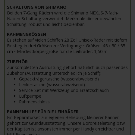
SCHALTUNG VON SHIMANO
Bei den 7-Gang Rädern wird die Shimano NEXUS-7-fach-
Naben-Schaltung verwendet. Merkmale dieser bewährten
Schaltung: robust und leicht bedienbar.
RAHMENGRÖSSEN
Es stehen auf vielen Schiffen 28 Zoll Unisex-Räder mit tiefem
Einstieg in drei Größen zur Verfügung: • Größen: 45 / 50 / 55
cm • Mindestkörpergröße für die Leihräder: 1,50 m
ZUBEHÖR
Zur kompletten Ausrüstung gehört natürlich auch passendes
Zubehör (Ausstattung unterschiedlich je Schiff):
Gepäckträgertasche (wasserabweisend)
Lenkertasche (wasserabweisend)
Service-Set mit Werkzeug und Ersatzschlauch
Luftpumpe
Rahmenschloss
PANNENHILFE FÜR DIE LEIHRÄDER
Ein Reparaturset zur eigenen Behebung kleinerer Pannen
gehört zur Grundausstattung. Unsere Bordreiseleitung bzw.
der Kapitän ist ansonsten immer per Handy erreichbar und
hilft Ihnen weiter