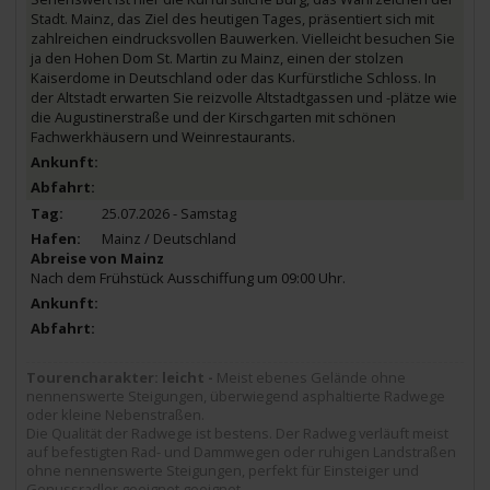
Stadt. Mainz, das Ziel des heutigen Tages, präsentiert sich mit
zahlreichen eindrucksvollen Bauwerken. Vielleicht besuchen Sie
ja den Hohen Dom St. Martin zu Mainz, einen der stolzen
Kaiserdome in Deutschland oder das Kurfürstliche Schloss. In
der Altstadt erwarten Sie reizvolle Altstadtgassen und -plätze wie
die Augustinerstraße und der Kirschgarten mit schönen
Fachwerkhäusern und Weinrestaurants.
25.07.2026 - Samstag
Mainz / Deutschland
Abreise von Mainz
Nach dem Frühstück Ausschiffung um 09:00 Uhr.
Tourencharakter: leicht -
Meist ebenes Gelände ohne
nennenswerte Steigungen, überwiegend asphaltierte Radwege
oder kleine Nebenstraßen.
Die Qualität der Radwege ist bestens. Der Radweg verläuft meist
auf befestigten Rad- und Dammwegen oder ruhigen Landstraßen
ohne nennenswerte Steigungen, perfekt für Einsteiger und
Genussradler geeignet geeignet.