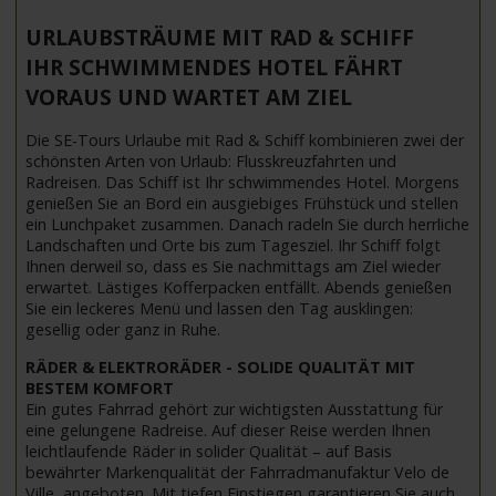
URLAUBSTRÄUME MIT RAD & SCHIFF
IHR SCHWIMMENDES HOTEL FÄHRT
VORAUS UND WARTET AM ZIEL
Die SE-Tours Urlaube mit Rad & Schiff kombinieren zwei der
schönsten Arten von Urlaub: Flusskreuzfahrten und
Radreisen. Das Schiff ist Ihr schwimmendes Hotel. Morgens
genießen Sie an Bord ein ausgiebiges Frühstück und stellen
ein Lunchpaket zusammen. Danach radeln Sie durch herrliche
Landschaften und Orte bis zum Tagesziel. Ihr Schiff folgt
Ihnen derweil so, dass es Sie nachmittags am Ziel wieder
erwartet. Lästiges Kofferpacken entfällt. Abends genießen
Sie ein leckeres Menü und lassen den Tag ausklingen:
gesellig oder ganz in Ruhe.
RÄDER & ELEKTRORÄDER - SOLIDE QUALITÄT MIT
BESTEM KOMFORT
Ein gutes Fahrrad gehört zur wichtigsten Ausstattung für
eine gelungene Radreise. Auf dieser Reise werden Ihnen
leichtlaufende Räder in solider Qualität – auf Basis
bewährter Markenqualität der Fahrradmanufaktur Velo de
Ville, angeboten. Mit tiefen Einstiegen garantieren Sie auch