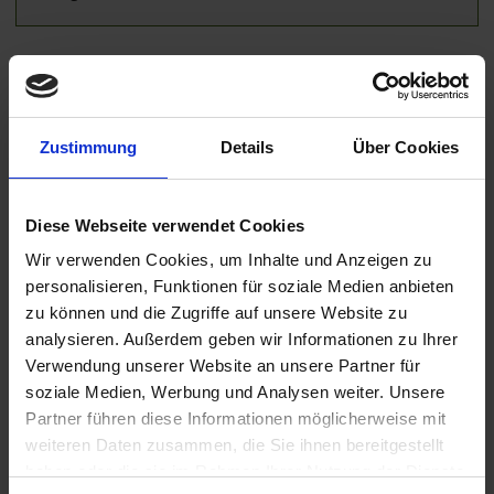
Weitere Reisedetails
Zustimmung
Details
Über Cookies
Programm
Reiseverlauf
Diese Webseite verwendet Cookies
Wir verwenden Cookies, um Inhalte und Anzeigen zu
Ihr Programm für die Kreuzfahrt vom 18.07.2026 bis zum
25.07.2026
personalisieren, Funktionen für soziale Medien anbieten
zu können und die Zugriffe auf unsere Website zu
18.07.2026 - Samstag
analysieren. Außerdem geben wir Informationen zu Ihrer
Köln / Deutschland
Verwendung unserer Website an unsere Partner für
Anreise nach Köln
Individuelle Anreise nach Köln. Einschiffung ab 16:00 Uhr. An Bord
soziale Medien, Werbung und Analysen weiter. Unsere
heißt Sie der Kapitän und seine Crew, sowie Ihr Bordreiseleiter
Partner führen diese Informationen möglicherweise mit
herzlich willkommen.
weiteren Daten zusammen, die Sie ihnen bereitgestellt
haben oder die sie im Rahmen Ihrer Nutzung der Dienste