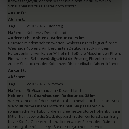
Kaltwassergeysir, dessen Wasser in einem eindrucksvollen
Schauspiel bis zu 60 Meter hoch spritzt.
21.07.2026 - Dienstag
Koblenz / Deutschland
Andernach – Koblenz, Radtour ca. 25 km
Neuwied mit dem sehenswerten Schloss Engers liegt auf Ihrem
Weg nach Koblenz. Am berühmten Deutschen Eck mit dem
Reiterdenkmal von Kaiser Wilhelm I. fließt die Mosel in den Rhein.
Eine weitere Sehenswürdigkeit ist die Festung Ehrenbreitstein,
zu der Sie auch mit der Koblenzer Rheinseilbahn fahren können.
22.07.2026 - Mittwoch
St. Goarshausen / Deutschland
Koblenz – St. Goarshausen, Radtour ca. 38 km
Weiter geht es auf dem Rad den Rhein hinab durch das UNESCO
Weltkulturerbe Oberes Mittelrheintal. Sie passieren die
romantische Marksburg, die einzige nie zerstörte Höhenburg am
Mittelrhein, sowie die Stadt Boppard mit der Kurfürstlichen Burg,
bevor Sie St. Goar erreichen. Hier erwartet Sie mit den Ruinen
der Burg Rheinfels die größte der Burgruinen am Rhein.