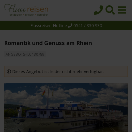
Flussreisen Hotline
0541 / 330 930
Startseite
Top-Angebote
Romantik und Genuss am Rhein
Reiseziele
ANGEBOTS-ID: 130789
Themen
Reedereien
Dieses Angebot ist leider nicht mehr verfügbar.
Schiffe
Über uns
Wissen
Suche