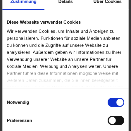
Zustimmung
Details
Über Cookies
12.10.2026
Pinhao / Portugal
Diese Webseite verwendet Cookies
10.00 Uhr
Wir verwenden Cookies, um Inhalte und Anzeigen zu
12.10.2026
personalisieren, Funktionen für soziale Medien anbieten
Regua / Portugal
zu können und die Zugriffe auf unsere Website zu
12.30 Uhr
analysieren. Außerdem geben wir Informationen zu Ihrer
Verwendung unserer Website an unsere Partner für
13.10.2026
soziale Medien, Werbung und Analysen weiter. Unsere
Regua / Portugal
Partner führen diese Informationen möglicherweise mit
weiteren Daten zusammen, die Sie ihnen bereitgestellt
09.30 Uhr
haben oder die sie im Rahmen Ihrer Nutzung der Dienste
13.10.2026
gesammelt haben.
Einwilligungsauswahl
Entre-os-Rios / Portugal
Notwendig
12.00 Uhr
14.00 Uhr
13.10.2026
Präferenzen
Porto / Portugal