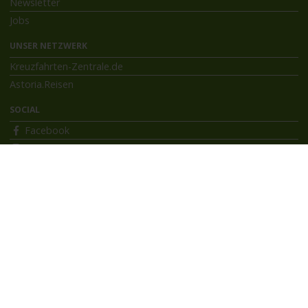
Newsletter
Jobs
UNSER NETZWERK
Kreuzfahrten-Zentrale.de
Astoria.Reisen
SOCIAL
Facebook
Instagram
INFORMATIONEN
Bildnachweise
Impressum
AGB
Datenschutzerklärung
Reiseversicherung