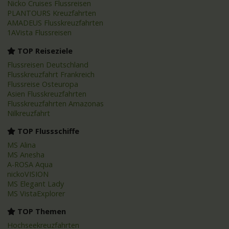
Nicko Cruises Flussreisen
PLANTOURS Kreuzfahrten
AMADEUS Flusskreuzfahrten
1AVista Flussreisen
TOP Reiseziele
Flussreisen Deutschland
Flusskreuzfahrt Frankreich
Flussreise Osteuropa
Asien Flusskreuzfahrten
Flusskreuzfahrten Amazonas
Nilkreuzfahrt
TOP Flussschiffe
MS Alina
MS Anesha
A-ROSA Aqua
nickoVISION
MS Elegant Lady
MS VistaExplorer
TOP Themen
Hochseekreuzfahrten