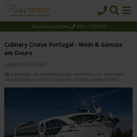
Flussreisen Hotline
0541 / 330 930
Startseite
Top-Angebote
Culinary Cruise Portugal - Wein & Genuss
Reiseziele
am Douro
Themen
ANGEBOTS-ID: 200261
Reedereien
DIENSTAG, 06. OKTOBER 2026 - MITTWOCH, 14. OKTOBER
2026 MIT DER
MS PORTO MIRANTE
• 8 TAGE AB/BIS PORTO
Schiffe
Über uns
Wissen
Suche