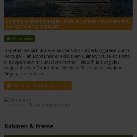
Culinary Cruise Portugal - Wein & Genuss am Douro mit
M
der MS PORTO MIRANTE
All-Inclusive
Begeben Sie sich auf eine kulinarische Entdeckungsreise durch
Portugal – an Bord unserer exklusiven Culinary Cruise ab Porto
in Kooperation mit unserem Partner Falstaff. Entlang des
majestätischen Douro führt Sie diese Reise nach Leverinho,
Régua,
...
mehr lesen
Direkt zur Buchungsanfrage
REISEROUTE -
KARTE VERGRÖSSERN
Kabinen & Preise