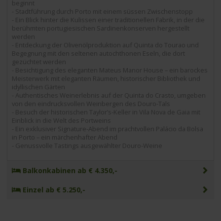
beginnt
- Stadtführung durch Porto mit einem süssen Zwischenstopp
- Ein Blick hinter die Kulissen einer traditionellen Fabrik, in der die
berühmten portugiesischen Sardinenkonserven hergestellt
werden
- Entdeckung der Olivenölproduktion auf Quinta do Tourao und
Begegnung mit den seltenen autochthonen Eseln, die dort
gezüchtet werden
- Besichtigung des eleganten Mateus Manor House – ein barockes
Meisterwerk mit eleganten Räumen, historischer Bibliothek und
idyllischen Gärten
- Authentisches Weinerlebnis auf der Quinta do Crasto, umgeben
von den eindrucksvollen Weinbergen des Douro-Tals
- Besuch der historischen Taylor’s-Keller in Vila Nova de Gaia mit
Einblick in die Welt des Portweins
- Ein exklusiver Signature-Abend im prachtvollen Palácio da Bolsa
in Porto – ein märchenhafter Abend
- Genussvolle Tastings ausgewählter Douro-Weine
Balkonkabinen ab € 4.350,-
Einzel ab € 5.250,-