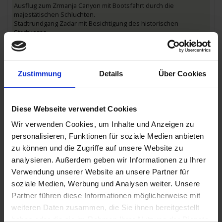
Ausflug zum Zrmanja Canyon mit Bootsfahrt durch die
majestätischen Schluchten.
Stadtrundgang Zadar mit Besichtigung des historischen
Stadtkerns.
Inklusive Frühstück und Mittagessen.
09.00 Uhr
Zustimmung
Details
Über Cookies
29.05.2026 - Freitag
Zadar / Kroatien
Diese Webseite verwendet Cookies
07.00 Uhr
29.05.2026 - Freitag
Wir verwenden Cookies, um Inhalte und Anzeigen zu
Vodice / Kroatien
personalisieren, Funktionen für soziale Medien anbieten
Ausflug zu einem typischen kleinen Weingut. Spaziergang durch
zu können und die Zugriffe auf unsere Website zu
Weinberg und Olivenhain sowie Kellerführung mit Verkostung
verschiedener Weine und kroatischer Spezialitäten.
analysieren. Außerdem geben wir Informationen zu Ihrer
Inklusive Frühstück und Mittagessen.
Verwendung unserer Website an unsere Partner für
13.30 Uhr
soziale Medien, Werbung und Analysen weiter. Unsere
Partner führen diese Informationen möglicherweise mit
30.05.2026 - Samstag
weiteren Daten zusammen, die Sie ihnen bereitgestellt
Vodice / Kroatien
haben oder die sie im Rahmen Ihrer Nutzung der Dienste