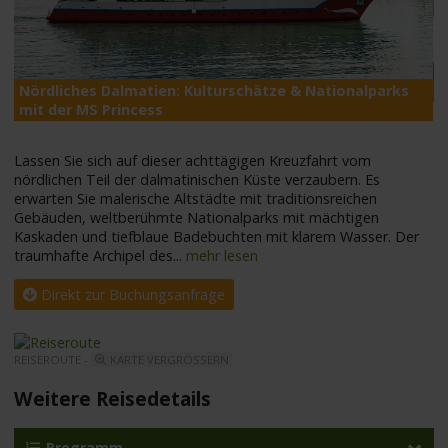
Nördliches Dalmatien: Kulturschätze & Nationalparks
M
mit der MS Princess
Lassen Sie sich auf dieser achttägigen Kreuzfahrt vom
nördlichen Teil der dalmatinischen Küste verzaubern. Es
erwarten Sie malerische Altstädte mit traditionsreichen
Gebäuden, weltberühmte Nationalparks mit mächtigen
Kaskaden und tiefblaue Badebuchten mit klarem Wasser. Der
traumhafte Archipel des
...
mehr lesen
Direkt zur Buchungsanfrage
REISEROUTE -
KARTE VERGRÖSSERN
Weitere Reisedetails
Programm