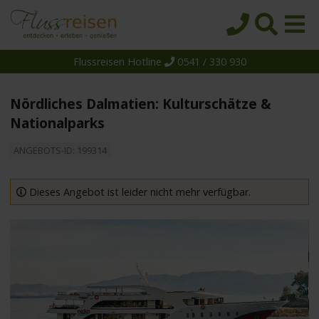
Flussreisen Hotline
0541 / 330 930
Startseite
Top-Angebote
Nördliches Dalmatien: Kulturschätze &
Reiseziele
Nationalparks
Themen
ANGEBOTS-ID: 199314
Reedereien
Dieses Angebot ist leider nicht mehr verfügbar.
Schiffe
Über uns
Wissen
Suche