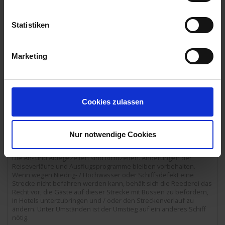
13.30 Uhr
07.09.2025 - Sonntag
Basel / Schweiz
Statistiken
Ausschiffung bis 09:00 Uhr.
Ausflugspaket:
Stadtrundfahrt / -gang Basel durch die Altstadt mit
Markt- und Münsterplatz (endet ca. 11:00 Uhr am Bahnhof Basel
Marketing
Bad).
07.00 Uhr
Cookies zulassen
Ausflugspaket:
Die mit Ausflugspaket gekennzeichneten
Ausflüge können vorab als Ausflugspaket zum Vorzugspreis von €
209,- pro Person oder einzeln an Bord gebucht werden. Alle
weitere Ausflüge sind nur an Bord buchbar. Aktiverlebnis – eine E-
Nur notwendige Cookies
Bike Tour kann zusätzlich an Bord gebucht werden.
Die An- und Ablegezeiten sind Richtzeiten. Änderungen der
Reiseverläufe und Ausflugsprogramme bleiben vorbehalten.
Wenn wegen Niedrig- / Hochwasser oder Schiffsdefekt eine
Strecke nicht befahren werden kann, behält sich die Reederei das
Recht vor, die Gäste auf dieser Strecke mit Bussen zu befördern,
in Hotels unterzubringen und / oder den Streckenverlauf zu
ändern. Unter Umständen ist der Umstieg auf ein anderes Schiff
nötig.