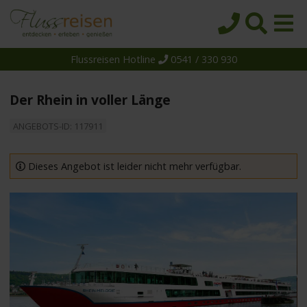
Flussreisen Hotline
0541 / 330 930
Startseite
Top-Angebote
Der Rhein in voller Länge
Reiseziele
ANGEBOTS-ID: 117911
Themen
Reedereien
Dieses Angebot ist leider nicht mehr verfügbar.
Schiffe
Über uns
Wissen
Suche