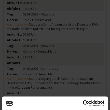
04.00 Uhr
13.30 Uhr
03.09.2025 - Mittwoch
Köln / Deutschland
Ausflugspaket:
Stadtrundfahrt / -gang durch die Domstadt Köln
mit traditionellem Kölsch. Zeit für eigene Entdeckungen.
07.00 Uhr
13.00 Uhr
03.09.2025 - Mittwoch
Koblenz / Deutschland
21.30 Uhr
04.09.2025 - Donnerstag
Koblenz / Deutschland
Ausflugspaket:
Stadtrundgang durch Koblenz, die Stadt am
„Deutschen Eck“, und Seilbahnfahrt zur Festung Ehrenbreitstein
mit großartigem Panoramablick.
13.00 Uhr
04.09.2025 - Donnerstag