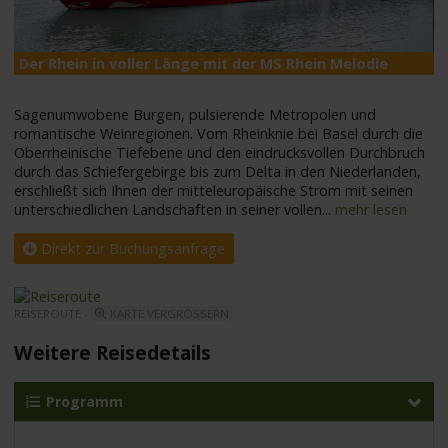
Der Rhein in voller Länge mit der MS Rhein Melodie
M
Sagenumwobene Burgen, pulsierende Metropolen und
romantische Weinregionen. Vom Rheinknie bei Basel durch die
Oberrheinische Tiefebene und den eindrucksvollen Durchbruch
durch das Schiefergebirge bis zum Delta in den Niederlanden,
erschließt sich Ihnen der mitteleuropäische Strom mit seinen
unterschiedlichen Landschaften in seiner vollen
...
mehr lesen
Direkt zur Buchungsanfrage
REISEROUTE -
KARTE VERGRÖSSERN
Weitere Reisedetails
Programm