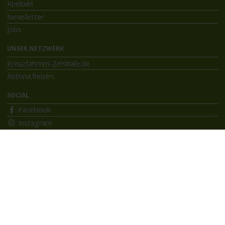
Kontakt
Newsletter
Jobs
UNSER NETZWERK
Kreuzfahrten-Zentrale.de
Astoria.Reisen
SOCIAL
Facebook
Instagram
INFORMATIONEN
Bildnachweise
Impressum
AGB
Datenschutzerklärung
Reiseversicherung