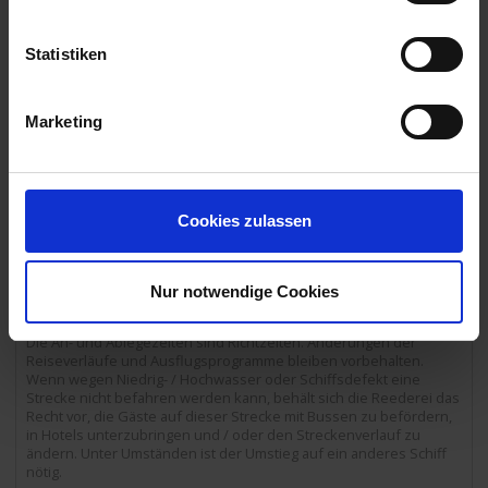
14.00 Uhr
17.06.2026 - Mittwoch
Basel / Schweiz
Statistiken
Ausschiffung bis 09:00 Uhr.
Ausflugspaket:
Stadtrundfahrt / -gang Basel durch die Altstadt mit
Markt- und Münsterplatz (endet ca. 11:00 Uhr am Bahnhof Basel
Marketing
Bad).
07.30 Uhr
Cookies zulassen
Ausflugspaket:
Die mit Ausflugspaket gekennzeichneten
Ausflüge können vorab als Ausflugspaket zum Vorzugspreis von €
185,- pro Person oder einzeln an Bord gebucht werden. Alle
weitere Ausflüge sind nur an Bord buchbar. Aktiverlebnis – eine E-
Nur notwendige Cookies
Bike Tour kann zusätzlich an Bord gebucht werden.
Die An- und Ablegezeiten sind Richtzeiten. Änderungen der
Reiseverläufe und Ausflugsprogramme bleiben vorbehalten.
Wenn wegen Niedrig- / Hochwasser oder Schiffsdefekt eine
Strecke nicht befahren werden kann, behält sich die Reederei das
Recht vor, die Gäste auf dieser Strecke mit Bussen zu befördern,
in Hotels unterzubringen und / oder den Streckenverlauf zu
ändern. Unter Umständen ist der Umstieg auf ein anderes Schiff
nötig.