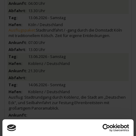
04.00 Uhr
13.30 Uhr
13.06.2026 - Samstag
Köln / Deutschland
Ausflugspaket:
Stadtrundfahrt / -gang durch die Domstadt Köln
mit traditionellem Kölsch. Zeit für eigene Entdeckungen.
07.00 Uhr
13.00 Uhr
13.06.2026 - Samstag
Koblenz / Deutschland
21.30 Uhr
14.06.2026 - Sonntag
Koblenz / Deutschland
Ausflug: Stadtrundgang durch Koblenz, die Stadt am „Deutschen
Eck“, und Seilbahnfahrt zur Festung Ehrenbreitstein mit
großartigem Panoramablick.
13.00 Uhr
14.06.2026 - Sonntag