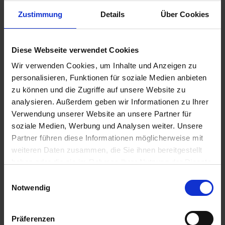
Rüdesheim / Deutschland
Ausflug: Lassen Sie sich bei einem Glas Wein von künstlerisch-
Zustimmung
Details
Über Cookies
musikalischen Erfindungen vergangener Zeiten verblüffen in
„Siegfried‘s Mechanischem Musikkabinett“.
19.30 Uhr
Diese Webseite verwendet Cookies
15.06.2026 - Montag
Wir verwenden Cookies, um Inhalte und Anzeigen zu
Rüdesheim / Deutschland
personalisieren, Funktionen für soziale Medien anbieten
zu können und die Zugriffe auf unsere Website zu
04.00 Uhr
analysieren. Außerdem geben wir Informationen zu Ihrer
15.06.2026 - Montag
Verwendung unserer Website an unsere Partner für
Mannheim / Deutschland
soziale Medien, Werbung und Analysen weiter. Unsere
Ausflug in die altehrwürdige Domstadt Speyer.
Partner führen diese Informationen möglicherweise mit
Oder: Ausflug nach Heidelberg
weiteren Daten zusammen, die Sie ihnen bereitgestellt
12.00 Uhr
18.00 Uhr
haben oder die sie im Rahmen Ihrer Nutzung der Dienste
16.06.2026 - Dienstag
gesammelt haben.
Einwilligungsauswahl
Kehl (Straßburg) / Deutschland
Notwendig
Ausflugspaket:
Stadtrundfahrt / -gang Straßburg mit Besuch der
Kathedrale Notre-Dame
07.30 Uhr
Präferenzen