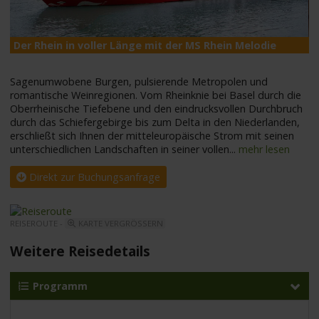
Der Rhein in voller Länge mit der MS Rhein Melodie
M
Sagenumwobene Burgen, pulsierende Metropolen und
romantische Weinregionen. Vom Rheinknie bei Basel durch die
Oberrheinische Tiefebene und den eindrucksvollen Durchbruch
durch das Schiefergebirge bis zum Delta in den Niederlanden,
erschließt sich Ihnen der mitteleuropäische Strom mit seinen
unterschiedlichen Landschaften in seiner vollen
...
mehr lesen
Direkt zur Buchungsanfrage
REISEROUTE -
KARTE VERGRÖSSERN
Weitere Reisedetails
Programm