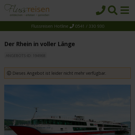
Flussreisen Hotline
0541 / 330 930
Startseite
Top-Angebote
Der Rhein in voller Länge
Reiseziele
ANGEBOTS-ID: 194968
Themen
Reedereien
Dieses Angebot ist leider nicht mehr verfügbar.
Schiffe
Über uns
Wissen
Suche