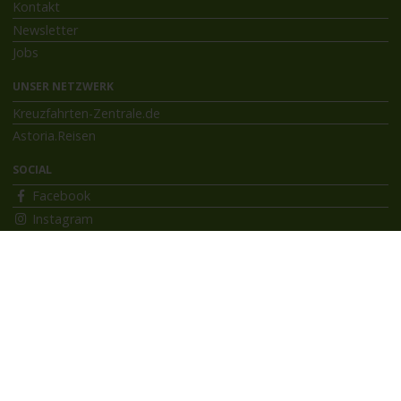
Kontakt
Newsletter
Jobs
UNSER NETZWERK
Kreuzfahrten-Zentrale.de
Astoria.Reisen
SOCIAL
Facebook
Instagram
INFORMATIONEN
Bildnachweise
Impressum
AGB
Datenschutzerklärung
Reiseversicherung