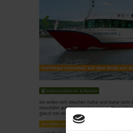
Previous
Vielfältige Schönheit auf dem Rhein mit d
Inklusive Bahn An- & Abreise
Sie wollen sich zwischen Kultur und Natur nicht
Kreuzfahrt auf dem wunderschönen Rhein! Wiesba
glänzt mit seinen romantischen Gassen und Fa