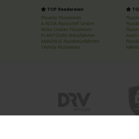
TOP Reedereien
TOP
Phoenix Flussreisen
Flussr
A-ROSA Flussschiff GmbH
Flussk
Nicko Cruises Flussreisen
Flussr
PLANTOURS Kreuzfahrten
Asien 
AMADEUS Flusskreuzfahrten
Fluss
1AVista Flussreisen
Nilkre