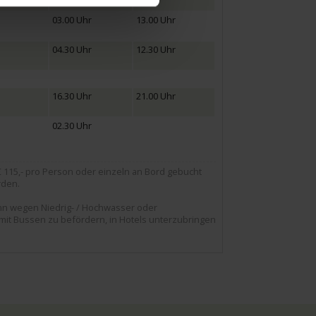
03.00 Uhr
13.00 Uhr
04.30 Uhr
12.30 Uhr
16.30 Uhr
21.00 Uhr
02.30 Uhr
115,- pro Person oder einzeln an Bord gebucht
rden.
nn wegen Niedrig- / Hochwasser oder
 mit Bussen zu befördern, in Hotels unterzubringen