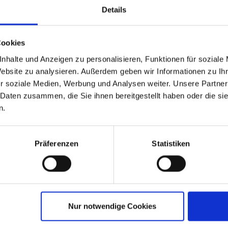
Details
Cookies
nhalte und Anzeigen zu personalisieren, Funktionen für soziale
Website zu analysieren. Außerdem geben wir Informationen zu I
r soziale Medien, Werbung und Analysen weiter. Unsere Partner
Leistungen
Reisedokumente
weitere Termine
 Daten zusammen, die Sie ihnen bereitgestellt haben oder die s
n.
26 bis zum 04.07.2026
Präferenzen
Statistiken
en
 / Deutschland
chiffung 15:00 Uhr bis 16:00 Uhr
baden / Deutschland
lugspaket:
Stadtrundfahrt/-gang Wiesbaden
Nur notwendige Cookies
lug: Mainz
heim / Deutschland