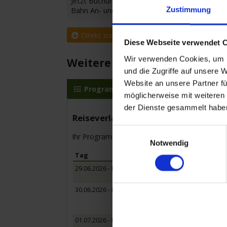
Jetzt Buchungsvorteil sichern:
Zustimmung
Bahn An- und Abreise 2. Klasse inklusive
Direkt zur Buchungsanfrage
Diese Webseite verwendet 
Wir verwenden Cookies, um I
Weitere Reisedetails
und die Zugriffe auf unsere 
Website an unsere Partner fü
Programm
MS Rhein Melodie
möglicherweise mit weiteren
der Dienste gesammelt habe
Reiseverlauf
Einwilligungsauswahl
Ihr Programm für die Kreuzfahrt vom 29.06.20
Notwendig
Tag
Haf
29.06.2026 - Montag
Köln
Eins
30.06.2026 - Dienstag
Wies
Ausf
Ausf
01.07.2026 - Mittwoch
Mann