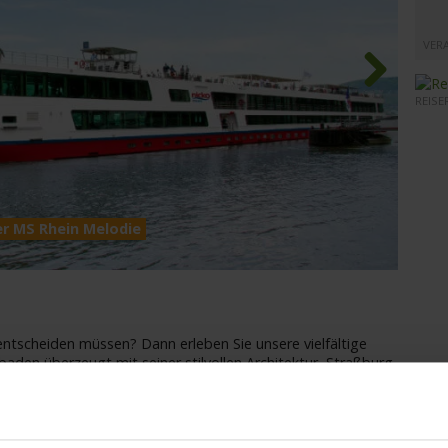
VER
REISE
Next
er MS Rhein Melodie
MS Rh
 entscheiden müssen? Dann erleben Sie unsere vielfältige
den überzeugt mit seiner stilvollen Architektur, Straßburg
chwerkhäusern, Heidelberg
...
mehr lesen