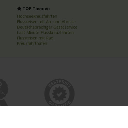
TOP Themen
Hochseekreuzfahrten
Flussreisen mit An- und Abreise
Deutschsprachiger Gästeservice
Last Minute Flusskreuzfahrten
Flussreisen mit Rad
Kreuzfahrthäfen