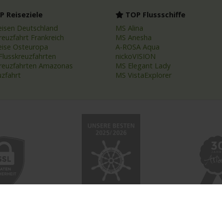
 Reiseziele
TOP Flussschiffe
eisen Deutschland
MS Alina
reuzfahrt Frankreich
MS Anesha
eise Osteuropa
A-ROSA Aqua
Flusskreuzfahrten
nickoVISION
kreuzfahrten Amazonas
MS Elegant Lady
uzfahrt
MS VistaExplorer