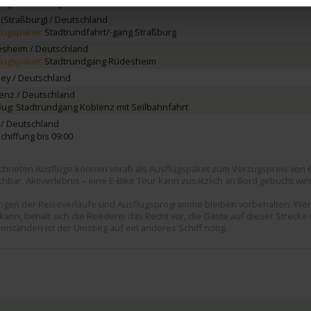
lug: Heidelberg
 (Straßburg) / Deutschland
lugspaket:
Stadtrundfahrt/-gang Straßburg
sheim / Deutschland
lugspaket:
Stadtrundgang Rüdesheim
ley / Deutschland
enz / Deutschland
lug: Stadtrundgang Koblenz mit Seilbahnfahrt
 / Deutschland
chiffung bis 09:00
chneten Ausflüge können vorab als Ausflugspaket zum Vorzugspreis von € 
hbar. Aktiverlebnis – eine E-Bike Tour kann zusätzlich an Bord gebucht we
rungen der Reiseverläufe und Ausflugsprogramme bleiben vorbehalten. We
ann, behält sich die Reederei das Recht vor, die Gäste auf dieser Strecke
mständen ist der Umstieg auf ein anderes Schiff nötig.