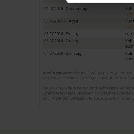
Ausf
02.07.2026 - Donnerstag
Kehl
Ausf
03.07.2026 - Freitag
Rüde
Ausf
03.07.2026 - Freitag
Lore
03.07.2026 - Freitag
Kobl
Ausf
04.07.2026 - Samstag
Köln
Auss
Ausflugspaket:
Die mit Ausflugspaket gekennzei
werden. Alle weitere Ausflüge sind nur an Bord buc
Die An- und Ablegezeiten sind Richtzeiten. Ände
Schiffsdefekt eine Strecke nicht befahren werden k
und / oder den Streckenverlauf zu ändern. Unter U