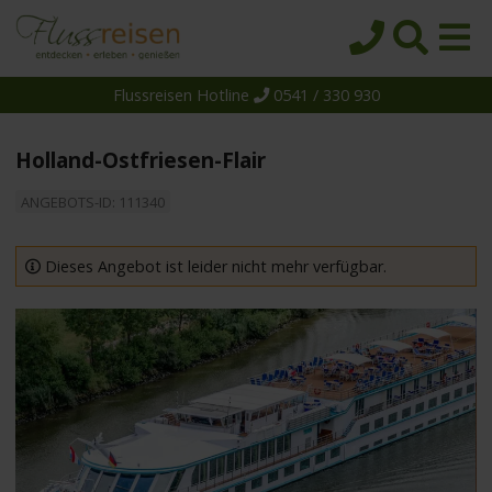
Flussreisen Hotline
0541 / 330 930
Startseite
Top-Angebote
Holland-Ostfriesen-Flair
Reiseziele
ANGEBOTS-ID: 111340
Themen
Reedereien
Dieses Angebot ist leider nicht mehr verfügbar.
Schiffe
Über uns
Wissen
Suche