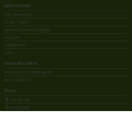
ÜBER ASTORIA
Das Reisebüro
Unser Team
Unsere Auszeichnungen
Kontakt
Newsletter
Jobs
UNSER NETZWERK
Kreuzfahrten-Zentrale.de
Astoria.Reisen
SOCIAL
Facebook
Instagram
INFORMATIONEN
Bildnachweise