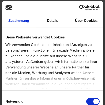
Leer, Ostfriesland (Niedersachsen) / Deutschland
Spaziergang Leer mit ostfriesischer Teezermonie ca. 3 Std. - 25€
12.00 Uhr
19.00 Uhr
Zustimmung
Details
Über Cookies
20.05.2025 - Dienstag
Emden (Niedersachsen) / Deutschland
22.30 Uhr
Diese Webseite verwendet Cookies
Wir verwenden Cookies, um Inhalte und Anzeigen zu
21.05.2025 - Mittwoch
personalisieren, Funktionen für soziale Medien anbieten
Emden (Niedersachsen) / Deutschland
Meyer Werft Papenburg ca. 3,5-4 Std. - 49€
zu können und die Zugriffe auf unsere Website zu
analysieren. Außerdem geben wir Informationen zu Ihrer
14.00 Uhr
Verwendung unserer Website an unsere Partner für
21.05.2025 - Mittwoch
soziale Medien, Werbung und Analysen weiter. Unsere
Delfzijl / Niederlande
Partner führen diese Informationen möglicherweise mit
16.00 Uhr
weiteren Daten zusammen, die Sie ihnen bereitgestellt
haben oder die sie im Rahmen Ihrer Nutzung der Dienste
22.05.2025 - Donnerstag
gesammelt haben.
Einwilligungsauswahl
Delfzijl / Niederlande
Notwendig