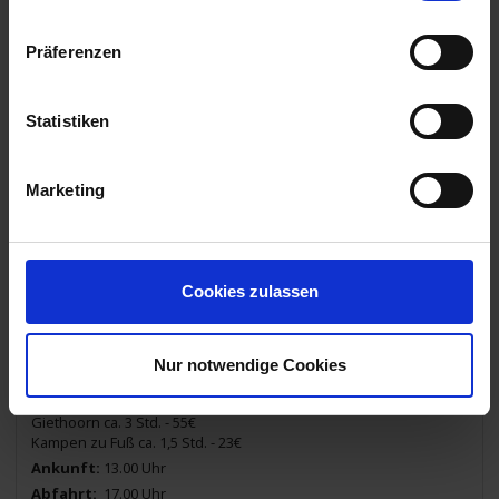
05.00 Uhr
22.05.2025 - Donnerstag
Präferenzen
Sneek / Niederlande
Sneek zu Fuß ca. 1,5 Std. - 21€
14.00 Uhr
Statistiken
23.05.2025 - Freitag
Marketing
Sneek / Niederlande
06.00 Uhr
23.05.2025 - Freitag
Cookies zulassen
Fahrt über das Ijsselmeer
Nur notwendige Cookies
23.05.2025 - Freitag
Kampen / Niederlande
Giethoorn ca. 3 Std. - 55€
Kampen zu Fuß ca. 1,5 Std. - 23€
13.00 Uhr
17.00 Uhr