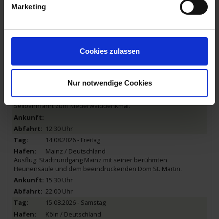
Marketing
Rüdesheim / Deutschland
Ausflug: Lassen Sie sich bei einem Glas Wein von künstlerisch-
musikalischen Erfindungen vergangener Zeiten verblüffen - in
„Siegfried‘s Mechanischem Musikkabinett“.
18.30 Uhr
Cookies zulassen
14.08.2026 - Freitag
Rüdesheim / Deutschland
Nur notwendige Cookies
Ausflugspaket:
Stadtrundgang durch das romantische
Rüdesheim mit seinen schmucken Fachwerkhäusern und
Seilbahnfahrt zum Niederwalddenkmal.
12.30 Uhr
14.08.2026 - Freitag
Mainz / Deutschland
Ausflug: Stadtrundgang Mainz mit seiner berühmten
Heunensäule und dem beeindruckenden Dom St. Martin.
15.30 Uhr
22.00 Uhr
15.08.2026 - Samstag
Köln / Deutschland