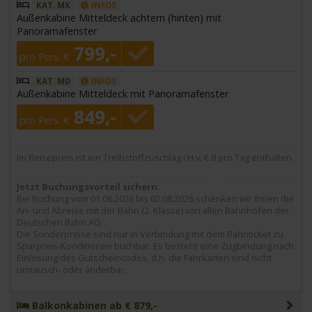
KAT. MX
INFOS
Außenkabine Mitteldeck achtern (hinten) mit
Panoramafenster
799,-
pro Pers. €
KAT. MD
INFOS
Außenkabine Mitteldeck mit Panoramafenster
849,-
pro Pers. €
Im Reisepreis ist ein Treibstoffzuschlag i.H.v. € 8 pro Tag enthalten.
Jetzt Buchungsvorteil sichern:
Bei Buchung vom 01.06.2026 bis 02.08.2026 schenken wir Ihnen die
An- und Abreise mit der Bahn (2. Klasse) von allen Bahnhöfen der
Deutschen Bahn AG.
Die Sonderpreise sind nur in Verbindung mit dem Bahnticket zu
Sparpreis-Konditionen buchbar. Es besteht eine Zugbindung nach
Einlösung des Gutscheincodes, d.h. die Fahrkarten sind nicht
umtausch- oder änderbar.
Balkonkabinen ab € 879,-