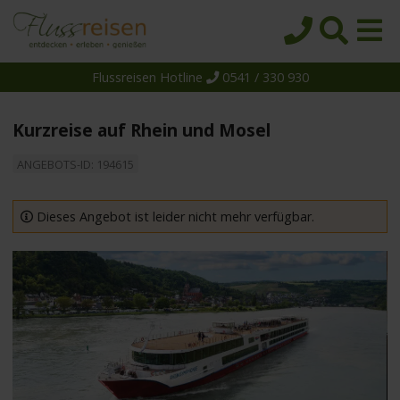
Flussreisen Hotline
0541 / 330 930
Startseite
Top-Angebote
Kurzreise auf Rhein und Mosel
Reiseziele
ANGEBOTS-ID: 194615
Themen
Reedereien
Dieses Angebot ist leider nicht mehr verfügbar.
Schiffe
Über uns
Wissen
Suche