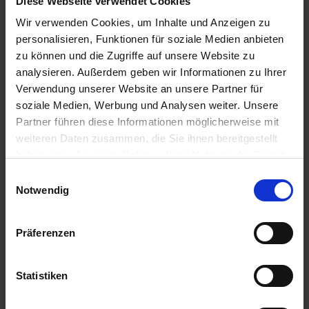
Diese Webseite verwendet Cookies
07.00 Uhr
13.30 Uhr
Wir verwenden Cookies, um Inhalte und Anzeigen zu
12.08.2026 - Mittwoch
personalisieren, Funktionen für soziale Medien anbieten
Koblenz / Deutschland
zu können und die Zugriffe auf unsere Website zu
Ausflugspaket:
Abendlicher Rundgang durch Koblenz, die Stadt
analysieren. Außerdem geben wir Informationen zu Ihrer
am „Deutschen Eck“, vorbei am Rathaus mit Schängelbrunnen
Verwendung unserer Website an unsere Partner für
und Liebfrauenkirche.
soziale Medien, Werbung und Analysen weiter. Unsere
18.30 Uhr
Partner führen diese Informationen möglicherweise mit
weiteren Daten zusammen, die Sie ihnen bereitgestellt
13.08.2026 - Donnerstag
Koblenz / Deutschland
haben oder die sie im Rahmen Ihrer Nutzung der Dienste
Ausflugspaket:
Rundgang in Bad Ems mit seiner wundervollen
gesammelt haben.
Einwilligungsauswahl
Bäderarchitektur und seinen prunkvollen Barockbauten.
Notwendig
12.00 Uhr
13.08.2026 - Donnerstag
Präferenzen
Loreley / Deutschland
- Passage -
Statistiken
13.08.2026 - Donnerstag