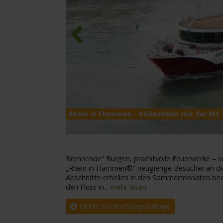
Previous
Rhein in Flammen - Rüdesheim mit der MS
Brennende“ Burgen, prachtvolle Feuerwerke – se
„Rhein in Flammen®“ neugierige Besucher an di
Abschnitte erhellen in den Sommermonaten be
den Fluss in
...
mehr lesen
Direkt zur Buchungsanfrage