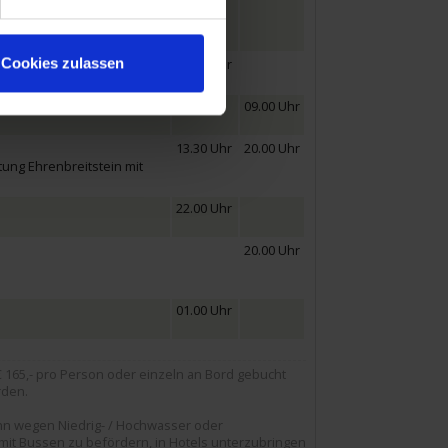
en und uriger
Cookies zulassen
12.00 Uhr
09.00 Uhr
13.30 Uhr
20.00 Uhr
ung Ehrenbreitstein mit
22.00 Uhr
20.00 Uhr
01.00 Uhr
165,- pro Person oder einzeln an Bord gebucht
rden.
nn wegen Niedrig- / Hochwasser oder
 mit Bussen zu befördern, in Hotels unterzubringen