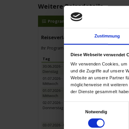
Weitere Reisedetails
Programm
MS Rhein Symphonie
Zustimmung
Reiseverlauf
Ihr Programm für die Kreuzfahrt vom 30.06.20
Diese Webseite verwendet 
Tag
Hafen
Wir verwenden Cookies, um I
30.06.2026 -
Köln / Deutschland
und die Zugriffe auf unsere 
Dienstag
Einschiffung 15:00 Uhr bis 16
Website an unsere Partner fü
01.07.2026 -
Mainz / Deutschland
Mittwoch
Ausflug: Stadtrundgang Main
möglicherweise mit weiteren
01.07.2026 -
Mannheim / Deutschland
der Dienste gesammelt habe
Mittwoch
Stopp möglich in Mannheim
02.07.2026 -
Mannheim / Deutschland
Einwilligungsauswahl
Donnerstag
Stopp möglich in Mannheim
Notwendig
Ausflugspaket:
Ausflug nach
Ausflug: Ausflug in die wu
03.07.2026 - Freitag
Kehl (Straßburg) / Deutschl