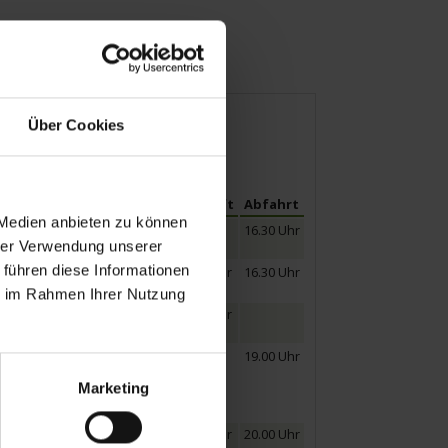
Über Cookies
Ankunft
Abfahrt
 Medien anbieten zu können
16.30 Uhr
hrer Verwendung unserer
 führen diese Informationen
09.30 Uhr
16.30 Uhr
r Doms Sankt Martin.
ie im Rahmen Ihrer Nutzung
23.00 Uhr
19.00 Uhr
Marketing
hlosses.
08.30 Uhr
20.00 Uhr