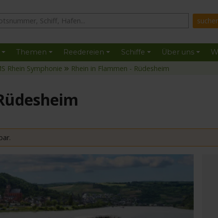
Themen
Reedereien
Schiffe
Über uns
W
S Rhein Symphonie
Rhein in Flammen - Rüdesheim
 Rüdesheim
bar.