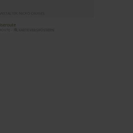
ANSTALTER: NICKO CRUISES
ROUTE -
KARTE VERGRÖSSERN
ein Symphonie - Bibliothek