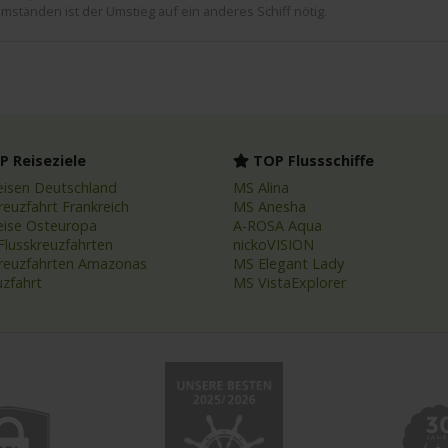
mständen ist der Umstieg auf ein anderes Schiff nötig.
 Reiseziele
TOP Flussschiffe
eisen Deutschland
MS Alina
reuzfahrt Frankreich
MS Anesha
eise Osteuropa
A-ROSA Aqua
Flusskreuzfahrten
nickoVISION
kreuzfahrten Amazonas
MS Elegant Lady
uzfahrt
MS VistaExplorer