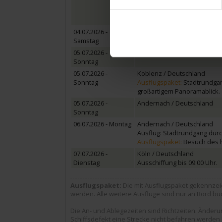
Ausflugspaket:
Stadtrundfah
Ausflug: Postkartenidylle b
Gemütlichkeit.
04.07.2026 -
Rüdesheim / Deutschland
Samstag
Erleben Sie „Rhein in Flam
05.07.2026 -
Rüdesheim / Deutschland
Sonntag
05.07.2026 -
Koblenz / Deutschland
Sonntag
Ausflugspaket:
Stadtrundgang
großartigem Panoramablick.
05.07.2026 -
Andernach / Deutschland
Sonntag
06.07.2026 - Montag
Andernach / Deutschland
Ausflug: Stadtrundgang dur
Ausflugspaket:
Besuch des h
07.07.2026 -
Köln / Deutschland
Dienstag
Ausschiffung bis 09:00 Uhr.
Ausflugspaket:
Die mit Ausflugspaket gekennzei
werden. Alle weitere Ausflüge sind nur an Bord buc
Die An- und Ablegezeiten sind Richtzeiten. Ände
Schiffsdefekt eine Strecke nicht befahren werden k