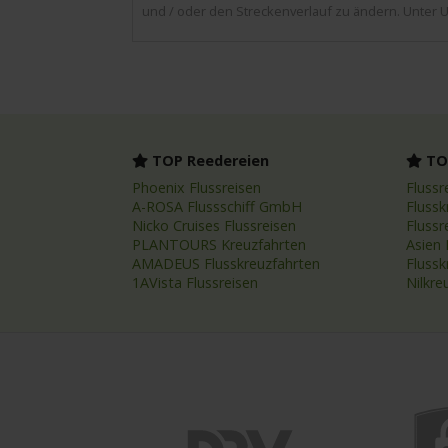
und / oder den Streckenverlauf zu ändern. Unter U
TOP Reedereien
TOP
Phoenix Flussreisen
Flussr
A-ROSA Flussschiff GmbH
Flussk
Nicko Cruises Flussreisen
Flussr
PLANTOURS Kreuzfahrten
Asien 
AMADEUS Flusskreuzfahrten
Fluss
1AVista Flussreisen
Nilkre