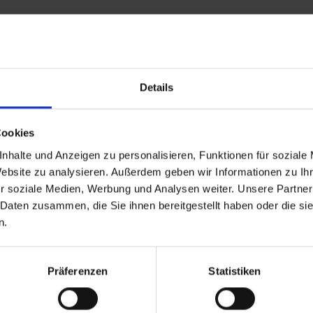
Leistungen
Reisedokumente
Mobilität
Details
26 bis zum 07.07.2026
Cookies
nhalte und Anzeigen zu personalisieren, Funktionen für soziale
Website zu analysieren. Außerdem geben wir Informationen zu I
:00 Uhr.
r soziale Medien, Werbung und Analysen weiter. Unsere Partner
z mit der prunkvollen Augustinerkirche und Besuch des mächtigen Mainze
 Daten zusammen, die Sie ihnen bereitgestellt haben oder die s
n.
 oder Ludwigshafen
 oder Ludwigshafen
Präferenzen
Statistiken
 Heidelberg mit seiner pittoresken Altstadt und Besuch des berühmten Sc
nderschöne Domstadt Speyer.
and