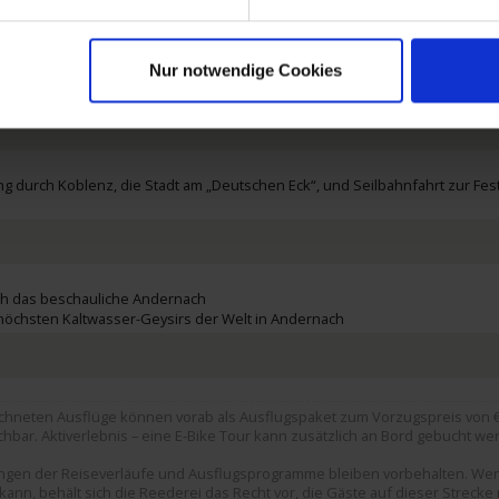
rt/-gang Straßburg mit Besuch der Kathedrale Notre-Dame
eim Ausflug ins beschauliche Elsass mit seinen Fachwerkhäusern, Weinstub
Nur notwendige Cookies
men®“ in Rüdesheim.
 durch Koblenz, die Stadt am „Deutschen Eck“, und Seilbahnfahrt zur Fest
ch das beschauliche Andernach
öchsten Kaltwasser-Geysirs der Welt in Andernach
chneten Ausflüge können vorab als Ausflugspaket zum Vorzugspreis von € 
hbar. Aktiverlebnis – eine E-Bike Tour kann zusätzlich an Bord gebucht we
rungen der Reiseverläufe und Ausflugsprogramme bleiben vorbehalten. We
ann, behält sich die Reederei das Recht vor, die Gäste auf dieser Strecke