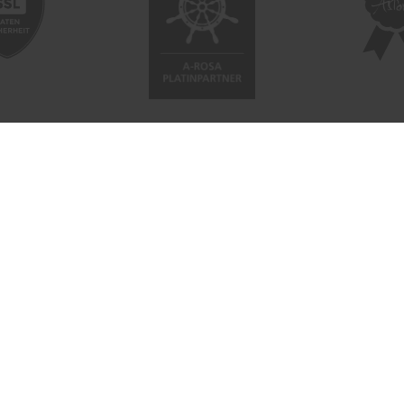
 NETZWERK
SOCIAL
ahrten-Zentrale.de
Facebook
a.Reisen
Instagram