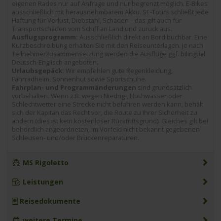
eigenen Rades nur auf Anfrage und nur begrenzt möglich. E-Bikes
ausschließlich mit herausnehmbarem Akku. SE-Tours schließt jede
Haftung für Verlust, Diebstahl, Schäden – das gilt auch für
Transportschäden vom Schiff an Land und zurück aus.
Ausflugsprogramm:
Ausschließlich direkt an Bord buchbar. Eine
Kurzbeschreibung erhalten Sie mit den Reiseunterlagen. Je nach
Teilnehmerzusammensetzung werden die Ausflüge ggf. bilingual
Deutsch-Englisch angeboten.
Urlaubsgepäck:
Wir empfehlen gute Regenkleidung,
Fahrradhelm, Sonnenhut sowie Sportschuhe.
Fahrplan- und Programmänderungen
sind grundsätzlich
vorbehalten. Wenn z.B. wegen Niedrig-, Hochwasser oder
Schlechtwetter eine Strecke nicht befahren werden kann, behält
sich der Kapitän das Recht vor, die Route zu Ihrer Sicherheit zu
ändern (dies ist kein kostenloser Rücktrittsgrund). Gleiches gilt bei
behördlich angeordneten, im Vorfeld nicht bekannt gegebenen
Schleusen- und/oder Brückenreparaturen.
MS Rigoletto
Leistungen
Reisedokumente
weitere Termine