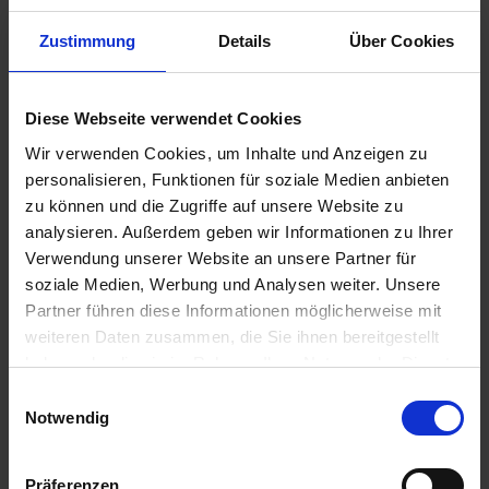
Programm
Zustimmung
Details
Über Cookies
Reiseverlauf
Diese Webseite verwendet Cookies
Ihr Programm für die Kreuzfahrt vom 18.07.2026 bis zum
Wir verwenden Cookies, um Inhalte und Anzeigen zu
25.07.2026
personalisieren, Funktionen für soziale Medien anbieten
18.07.2026 - Samstag
zu können und die Zugriffe auf unsere Website zu
Enkhuizen / Niederlande
analysieren. Außerdem geben wir Informationen zu Ihrer
Individuelle Anreise nach Enkhuizen. Nachmittags Einschiffung.
Verwendung unserer Website an unsere Partner für
Vielleicht haben Sie noch Zeit für einen ersten kleinen
Spaziergang durch die hübsche historische Hafenstadt mit ihrer
soziale Medien, Werbung und Analysen weiter. Unsere
bezaubernden Altstadt.
Partner führen diese Informationen möglicherweise mit
weiteren Daten zusammen, die Sie ihnen bereitgestellt
haben oder die sie im Rahmen Ihrer Nutzung der Dienste
19.07.2026 - Sonntag
gesammelt haben.
Einwilligungsauswahl
Enkhuizen / Niederlande
Notwendig
Enkhuizen – Hoorn, Radtour ca. 17 - 25 km
Am Vormittag sollten Sie sich unbedingt Zeit nehmen, das
hübsche Hafenstädtchen am Ufer des IJsselmeeres
kennenzulernen. Die reiche Geschichte der Stadt lässt sich noch
Präferenzen