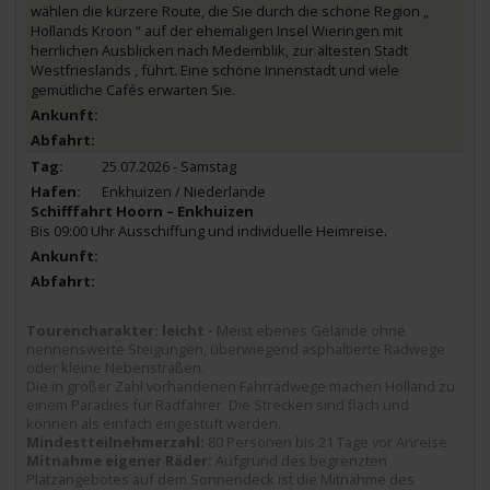
wählen die kürzere Route, die Sie durch die schöne Region „
Hollands Kroon “ auf der ehemaligen Insel Wieringen mit
herrlichen Ausblicken nach Medemblik, zur ältesten Stadt
Westfrieslands , führt. Eine schöne Innenstadt und viele
gemütliche Cafés erwarten Sie.
25.07.2026 - Samstag
Enkhuizen / Niederlande
Schifffahrt Hoorn – Enkhuizen
Bis 09:00 Uhr Ausschiffung und individuelle Heimreise.
Tourencharakter: leicht -
Meist ebenes Gelände ohne
nennenswerte Steigungen, überwiegend asphaltierte Radwege
oder kleine Nebenstraßen.
Die in großer Zahl vorhandenen Fahrradwege machen Holland zu
einem Paradies für Radfahrer. Die Strecken sind flach und
können als einfach eingestuft werden.
Mindestteilnehmerzahl:
80 Personen bis 21 Tage vor Anreise
Mitnahme eigener Räder:
Aufgrund des begrenzten
Platzangebotes auf dem Sonnendeck ist die Mitnahme des