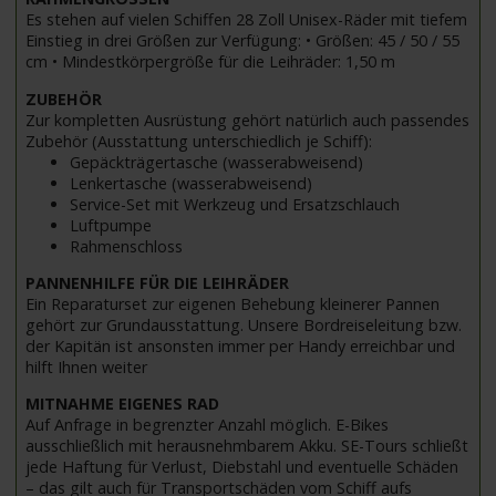
Es stehen auf vielen Schiffen 28 Zoll Unisex-Räder mit tiefem
Einstieg in drei Größen zur Verfügung: • Größen: 45 / 50 / 55
cm • Mindestkörpergröße für die Leihräder: 1,50 m
ZUBEHÖR
Zur kompletten Ausrüstung gehört natürlich auch passendes
Zubehör (Ausstattung unterschiedlich je Schiff):
Gepäckträgertasche (wasserabweisend)
Lenkertasche (wasserabweisend)
Service-Set mit Werkzeug und Ersatzschlauch
Luftpumpe
Rahmenschloss
PANNENHILFE FÜR DIE LEIHRÄDER
Ein Reparaturset zur eigenen Behebung kleinerer Pannen
gehört zur Grundausstattung. Unsere Bordreiseleitung bzw.
der Kapitän ist ansonsten immer per Handy erreichbar und
hilft Ihnen weiter
MITNAHME EIGENES RAD
Auf Anfrage in begrenzter Anzahl möglich. E-Bikes
ausschließlich mit herausnehmbarem Akku. SE-Tours schließt
jede Haftung für Verlust, Diebstahl und eventuelle Schäden
– das gilt auch für Transportschäden vom Schiff aufs