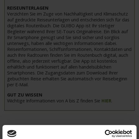
REISEUNTERLAGEN
Verzichten Sie im Zuge von Nachhaltigkeit und Klimaschutz
auf gedruckte Reiseunterlagen und entscheiden sich für das
digitales Routenbuch. Die GUIBO App ist Ihr stetiger
Begleiter während Ihrer SE-Tours Originalreise. Ein Blick auf
Ihr Smartphone genügt und Sie sind sicher und sorglos
unterwegs, haben alle wichtigen Informationen dabei.
Reiseinformationen, Schiffsinformationen, Kontaktdaten und
auch Ihre Radtouren finden Sie im Routenbuch digital, auch
offline, also jederzeit verfügbar. Die App ist kostenlos
erhältlich und funktioniert auf allen handelsüblichen
Smartphones. Die Zugangsdaten zum Download Ihrer
gebuchten Reise erhalten Sie automatisch vor Reisebeginn
per E-Mail.
GUT ZU WISSEN
Wichtige Informationen von A bis Z finden Sie
HIER
.
Weitere Reisedetails