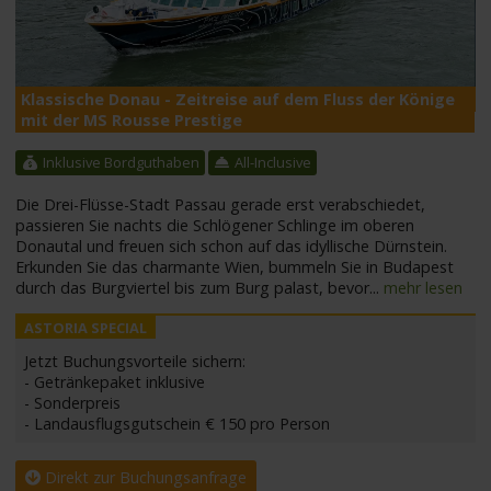
Klassische Donau - Zeitreise auf dem Fluss der Könige
M
mit der MS Rousse Prestige
Inklusive Bordguthaben
All-Inclusive
Die Drei-Flüsse-Stadt Passau gerade erst verabschiedet,
passieren Sie nachts die Schlögener Schlinge im oberen
Donautal und freuen sich schon auf das idyllische Dürnstein.
Erkunden Sie das charmante Wien, bummeln Sie in Budapest
durch das Burgviertel bis zum Burg palast, bevor
...
mehr lesen
Jetzt Buchungsvorteile sichern:
- Getränkepaket inklusive
- Sonderpreis
- Landausflugsgutschein € 150 pro Person
Direkt zur Buchungsanfrage