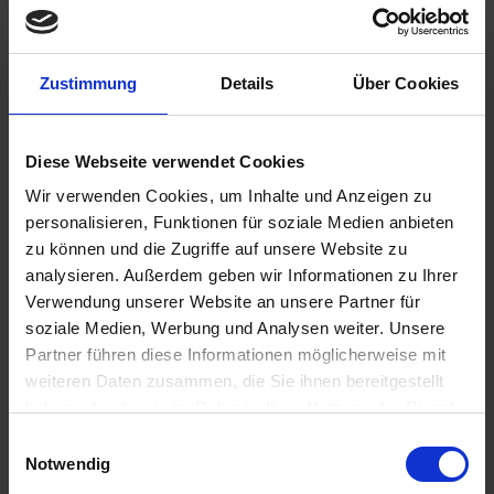
Halbtagesausflug: Barockes Dürnstein
11.00 Uhr
14.00 Uhr
24.07.2026 - Freitag
Zustimmung
Details
Über Cookies
Wien / Österreich
Halbtagesausflug: Wiener Serenade & zünftiges Grinzing
19.00 Uhr
Diese Webseite verwendet Cookies
Wir verwenden Cookies, um Inhalte und Anzeigen zu
25.07.2026 - Samstag
personalisieren, Funktionen für soziale Medien anbieten
Wien / Österreich
Halbtagesausflug: Romantisches Wien - Panoramafahrt
zu können und die Zugriffe auf unsere Website zu
analysieren. Außerdem geben wir Informationen zu Ihrer
19.00 Uhr
Verwendung unserer Website an unsere Partner für
26.07.2026 - Sonntag
soziale Medien, Werbung und Analysen weiter. Unsere
Budapest / Ungarn
Partner führen diese Informationen möglicherweise mit
Halbtagesausflug: Budapest - die vielen Gesichter einer Stadt
weiteren Daten zusammen, die Sie ihnen bereitgestellt
Abendausflug: Lichterfahrt Budapest
haben oder die sie im Rahmen Ihrer Nutzung der Dienste
12.30 Uhr
gesammelt haben.
Einwilligungsauswahl
Notwendig
27.07.2026 - Montag
Budapest / Ungarn