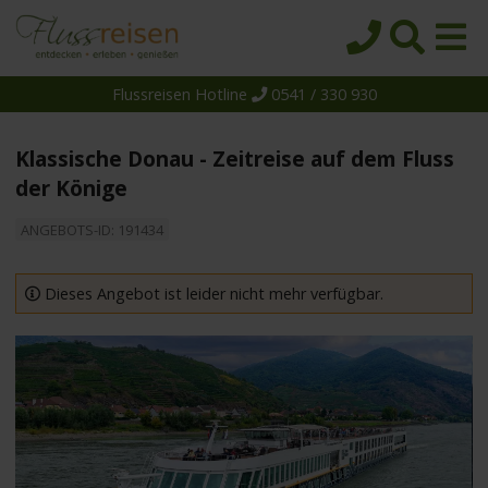
Flussreisen Hotline
0541 / 330 930
Startseite
Top-Angebote
Klassische Donau - Zeitreise auf dem Fluss
Reiseziele
der Könige
Themen
ANGEBOTS-ID: 191434
Reedereien
Dieses Angebot ist leider nicht mehr verfügbar.
Schiffe
Über uns
Wissen
Suche