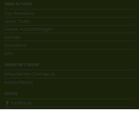
ÜBER ASTORIA
Das Reisebüro
Unser Team
Unsere Auszeichnungen
Kontakt
Newsletter
Jobs
UNSER NETZWERK
Kreuzfahrten-Zentrale.de
Astoria.Reisen
SOCIAL
Facebook
Instagram
INFORMATIONEN
Bildnachweise