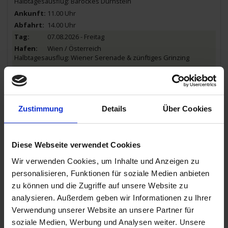
Halbtagesausflug: Barockes Dürnstein
11.00 Uhr
14.00 Uhr
07.08.2026 - Freitag
Wien / Österreich
Halbtagesausflug: Wiener Serenade & zünftiges Grinzing
19.00 Uhr
08.08.2026 - Samstag
Wien / Österreich
Zustimmung
Details
Über Cookies
Halbtagesausflug: Romantisches Wien - Panoramafahrt
19.00 Uhr
Diese Webseite verwendet Cookies
09.08.2026 - Sonntag
Budapest / Ungarn
Wir verwenden Cookies, um Inhalte und Anzeigen zu
Halbtagesausflug: Budapest - die vielen Gesichter einer Stadt
personalisieren, Funktionen für soziale Medien anbieten
Abendausflug: Lichterfahrt Budapest
zu können und die Zugriffe auf unsere Website zu
12.30 Uhr
analysieren. Außerdem geben wir Informationen zu Ihrer
Verwendung unserer Website an unsere Partner für
10.08.2026 - Montag
soziale Medien, Werbung und Analysen weiter. Unsere
Budapest / Ungarn