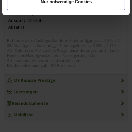
13.08.2026 - Donnerstag
Nur notwendige Cookies
Passau / Deutschland
- Ausschiffung nach dem Frühstück -
07.00 Uhr
Richtpreise für Ausflüge: Geführte Stadtrundgänge ca. € 20bis €
28/ Ausflüge mit Bus und ggf. Eintrittsgeldern ca. € 39bis € 119.
Alle Zeiten sind Richtzeiten. Programmänderungen, auch durch
Hoch- und Niedrigwasser, oder Verzögerungen bei
Schleusendurchfahrten sind vorbehalten.
Mindestteilnehmerzahl: 100 Personen
MS Rousse Prestige
Leistungen
Reisedokumente
Mobilität