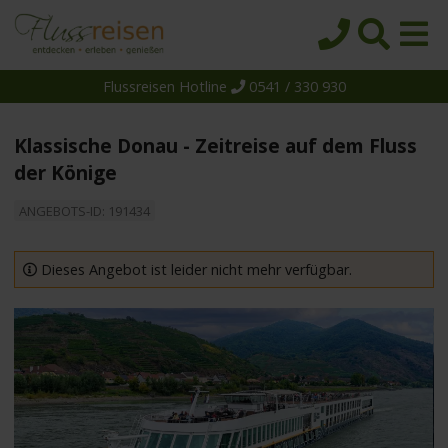
Flussreisen Hotline
0541 / 330 930
Startseite
Top-Angebote
Klassische Donau - Zeitreise auf dem Fluss
Reiseziele
der Könige
Themen
ANGEBOTS-ID: 191434
Reedereien
Dieses Angebot ist leider nicht mehr verfügbar.
Schiffe
Über uns
Wissen
Suche