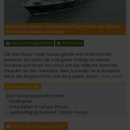
Klassische Donau - Zeitreise auf dem Fluss der Könige
M
mit der MS Rousse Prestige
Inklusive Bordguthaben
All-Inclusive
Die Drei-Flüsse-Stadt Passau gerade erst verabschiedet,
passieren Sie nachts die Schlögener Schlinge im oberen
Donautal und freuen sich schon auf das idyllische Dürnstein.
Erkunden Sie das charmante Wien, bummeln Sie in Budapest
durch das Burgviertel bis zum Burg palast, bevor
...
mehr lesen
Jetzt Buchungsvorteile sichern:
- Sonderpreis
- Extra-Rabatt € 100 pro Person
- Landausflugsgutschein € 150 pro Person
Direkt zur Buchungsanfrage