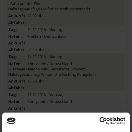
- Fahrt auf der Elbe -
Halbtagesausflug: Meißener Weihnachtsmarkt
12.00 Uhr
14.12.2026 - Montag
Meißen / Deutschland
03.30 Uhr
14.12.2026 - Montag
Königstein / Deutschland
- Passage Nationalpark Sächsische Schweiz -
Halbtagesausflug: Winterliche Festung Königstein
13.00 Uhr
15.12.2026 - Dienstag
Königstein / Deutschland
06.00 Uhr
15.12.2026 - Dienstag
Bad Schandau / Deutschland