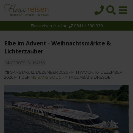
Flussreisen Hotline
0541 / 330 930
Startseite
Top-Angebote
Elbe im Advent - Weihnachtsmärkte &
Reiseziele
Lichterzauber
Themen
ANGEBOTS-ID: 194368
Reedereien
SAMSTAG, 12. DEZEMBER 2026 - MITTWOCH, 16. DEZEMBER
2026 MIT DER
MS SANS SOUCI
• 4 TAGE AB/BIS DRESDEN
Schiffe
Über uns
Wissen
Suche