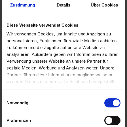
Halbtagesausflug: Park Pillnitz und Bastei
Zustimmung
Details
Über Cookies
Passage Nationalpark Sächsische Schweiz
08.00 Uhr
12.00 Uhr
Diese Webseite verwendet Cookies
15.12.2026 - Dienstag
Dresden / Deutschland
Wir verwenden Cookies, um Inhalte und Anzeigen zu
Abendausflug: Striezelmarkt Dresden
personalisieren, Funktionen für soziale Medien anbieten
16.00 Uhr
zu können und die Zugriffe auf unsere Website zu
analysieren. Außerdem geben wir Informationen zu Ihrer
16.12.2026 - Mittwoch
Verwendung unserer Website an unsere Partner für
Dresden / Deutschland
soziale Medien, Werbung und Analysen weiter. Unsere
- Ausschiffung nach dem Frühstück -
Partner führen diese Informationen möglicherweise mit
weiteren Daten zusammen, die Sie ihnen bereitgestellt
haben oder die sie im Rahmen Ihrer Nutzung der Dienste
gesammelt haben.
Richtpreise für Ausflüge: Geführte Stadtrundgänge ca. € 20bis €
Einwilligungsauswahl
28/ Ausflüge mit Bus und ggf. Eintrittsgeldern ca. € 39bis € 119.
Notwendig
Alle Zeiten sind Richtzeiten. Programmänderungen, auch durch
Hoch- und Niedrigwasser, oder Verzögerungen bei
Schleusendurchfahrten sind vorbehalten.
Mindestteilnehmerzahl: 60 Personen
Präferenzen