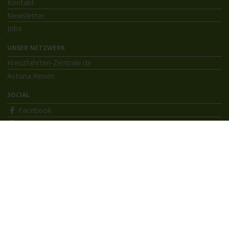
Kontakt
Newsletter
Jobs
UNSER NETZWERK
Kreuzfahrten-Zentrale.de
Astoria.Reisen
SOCIAL
Facebook
Instagram
INFORMATIONEN
Bildnachweise
Impressum
AGB
Datenschutzerklärung
Reiseversicherung