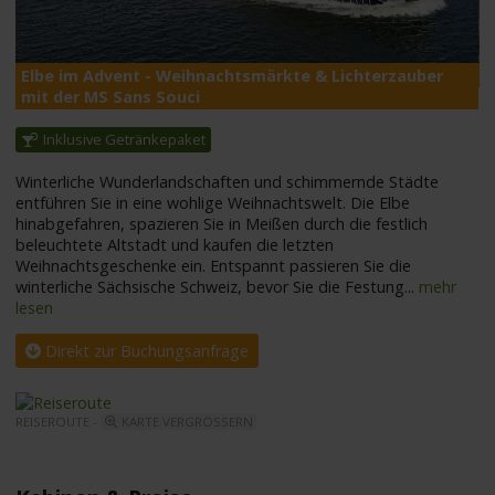
M
Elbe im Advent - Weihnachtsmärkte & Lichterzauber
mit der MS Sans Souci
Inklusive Getränkepaket
Winterliche Wunderlandschaften und schimmernde Städte
entführen Sie in eine wohlige Weihnachtswelt. Die Elbe
hinabgefahren, spazieren Sie in Meißen durch die festlich
beleuchtete Altstadt und kaufen die letzten
Weihnachtsgeschenke ein. Entspannt passieren Sie die
winterliche Sächsische Schweiz, bevor Sie die Festung
...
mehr
lesen
Direkt zur Buchungsanfrage
REISEROUTE -
KARTE VERGRÖSSERN