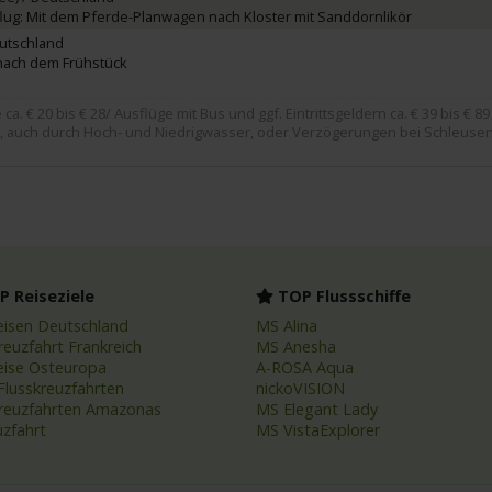
lug: Mit dem Pferde-Planwagen nach Kloster mit Sanddornlikör
eutschland
nach dem Frühstück
. € 20 bis € 28/ Ausflüge mit Bus und ggf. Eintrittsgeldern ca. € 39 bis € 89
, auch durch Hoch- und Niedrigwasser, oder Verzögerungen bei Schleusen
 Reiseziele
TOP Flussschiffe
eisen Deutschland
MS Alina
reuzfahrt Frankreich
MS Anesha
eise Osteuropa
A-ROSA Aqua
Flusskreuzfahrten
nickoVISION
kreuzfahrten Amazonas
MS Elegant Lady
uzfahrt
MS VistaExplorer