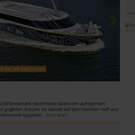
VER
REISE
Next
MS San
t der MS Sans Souci
 Schiffshebewerk Niederfinow bilden den aufregenden
er geglitten, kreuzen Sie danach auf dem Stettiner Haff und
Ueckermünde spazieren
...
mehr lesen