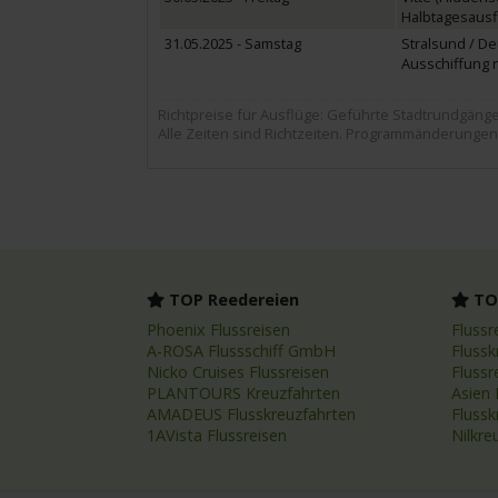
Halbtagesausf
31.05.2025 - Samstag
Stralsund / D
Ausschiffung 
Richtpreise für Ausflüge: Geführte Stadtrundgänge ca
Alle Zeiten sind Richtzeiten. Programmänderungen
TOP Reedereien
TOP
Phoenix Flussreisen
Flussr
A-ROSA Flussschiff GmbH
Flussk
Nicko Cruises Flussreisen
Flussr
PLANTOURS Kreuzfahrten
Asien 
AMADEUS Flusskreuzfahrten
Fluss
1AVista Flussreisen
Nilkre