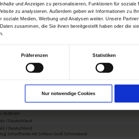
nhalte und Anzeigen zu personalisieren, Funktionen für soziale
s verfügbar. Informationen finden Sie unter "Extras buchen".
Website zu analysieren. Außerdem geben wir Informationen zu I
r soziale Medien, Werbung und Analysen weiter. Unsere Partner
 Daten zusammen, die Sie ihnen bereitgestellt haben oder die s
n.
Präferenzen
Statistiken
eistungen
Reisedokumente
Mobilität
25 bis zum 31.05.2025
Nur notwendige Cookies
 Deutschland
b 16:00 Uhr
itz / Deutschland
itz / Deutschland
lug: Schorfheide mit Schloss Groß Schönebeck