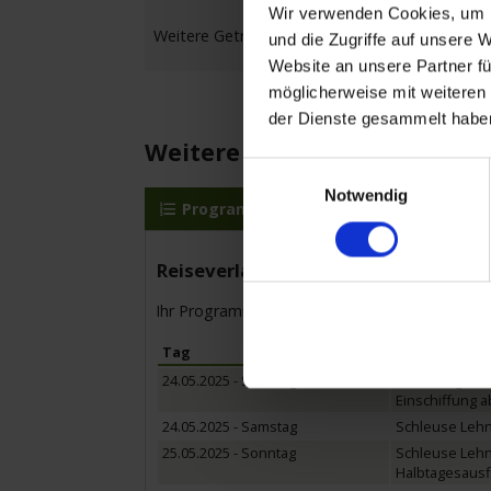
Wir verwenden Cookies, um I
Weitere Getränkepakete gegen geringen Aufprei
und die Zugriffe auf unsere 
Website an unsere Partner fü
möglicherweise mit weiteren
der Dienste gesammelt habe
Weitere Reisedetails
Einwilligungsauswahl
Notwendig
Programm
MS Sans Souci
L
Reiseverlauf
Ihr Programm für die Kreuzfahrt vom 24.05.20
Tag
Hafen
24.05.2025 - Samstag
Berlin-Tegel /
Einschiffung a
24.05.2025 - Samstag
Schleuse Lehn
25.05.2025 - Sonntag
Schleuse Lehn
Halbtagesausf