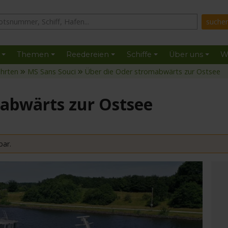
Themen
Reedereien
Schiffe
Über uns
W
ahrten
MS Sans Souci
Über die Oder stromabwärts zur Ostsee
mabwärts zur Ostsee
bar.