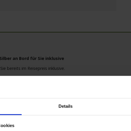
lber an Bord für Sie inklusive
Sie bereits im Reisepreis inklusive.
 (glasweise)
te, Bitter Lemon, Ginger Ale, Tonic Water)
schorlen
Details
leiche Getränkepaket gebucht werden (Ausnahme: Kinder unter 18 Jah
rden von 10.00 bis 24.00 Uhr angeboten und werden ausschließlich 
rt und nur vorab gebucht werden. Getränke aus der Mini-Bar sind in
Cookies