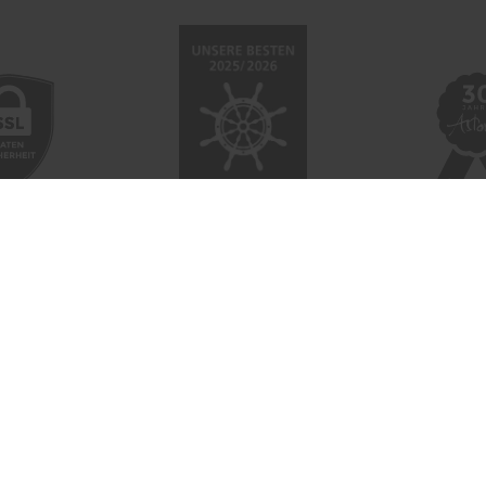
 NETZWERK
SOCIAL
ahrten-Zentrale.de
Facebook
a.Reisen
Instagram