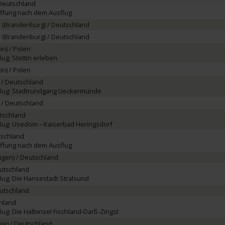
Deutschland
ffung nach dem Ausflug
(Brandenburg) / Deutschland
(Brandenburg) / Deutschland
in) / Polen
ug: Stettin erleben
in) / Polen
/ Deutschland
lug: Stadtrundgang Ueckermünde
/ Deutschland
tschland
lug: Usedom – Kaiserbad Heringsdorf
tschland
ffung nach dem Ausflug
ügen) / Deutschland
eutschland
lug: Die Hansestadt Stralsund
eutschland
chland
ug: Die Halbinsel Fischland-Darß-Zingst
ee) / Deutschland