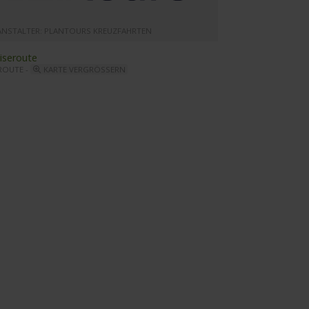
ANSTALTER: PLANTOURS KREUZFAHRTEN
ROUTE -
KARTE VERGRÖSSERN
s Souci - Bar