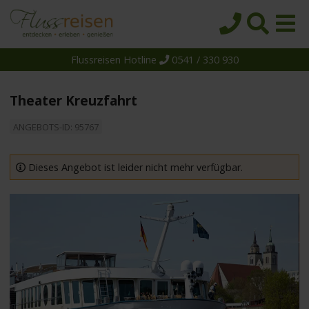
Flussreisen Hotline
0541 / 330 930
Startseite
Top-Angebote
Theater Kreuzfahrt
Reiseziele
ANGEBOTS-ID: 95767
Themen
Reedereien
Dieses Angebot ist leider nicht mehr verfügbar.
Schiffe
Über uns
Wissen
Suche