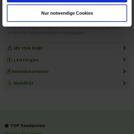
Fahrplan- und Programmänderungen
sind grundsätzlich
vorbehalten. Wenn z.B. wegen Niedrig-, Hochwasser oder
Schlechtwetter eine Strecke nicht befahren werden kann, behält
Nur notwendige Cookies
sich der Kapitän das Recht vor, die Route zu Ihrer Sicherheit zu
ändern (dies ist kein kostenloser Rücktrittsgrund). Gleiches gilt bei
behördlich angeordneten, im Vorfeld nicht bekannt gegebenen
Schleusen- und/oder Brückenreparaturen.
MS VIVA RUBY
Leistungen
Reisedokumente
Mobilität
TOP Reedereien
Phoenix Flussreisen