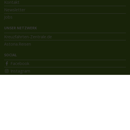
Kontakt
Newsletter
Jobs
UNSER NETZWERK
Kreuzfahrten-Zentrale.de
Astoria.Reisen
SOCIAL
Facebook
Instagram
INFORMATIONEN
Bildnachweise
Impressum
AGB
Datenschutzerklärung
Reiseversicherung